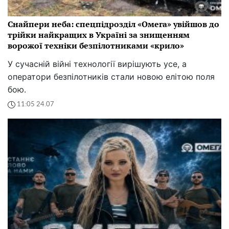
Снайпери неба: спецпідрозділ «Омега» увійшов до
трійки найкращих в Україні за знищенням
ворожої техніки безпілотниками «крило»
У сучасній війні технології вирішують усе, а
оператори безпілотників стали новою елітою поля
бою.
11:05 24.07