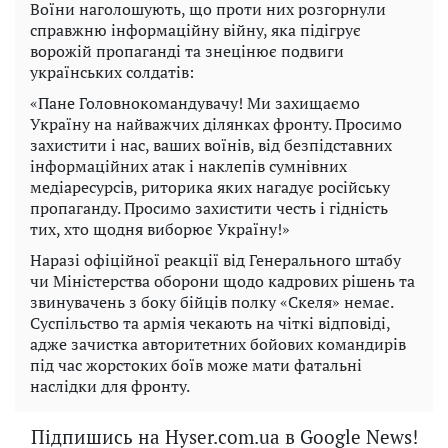
Воїни наголошують, що проти них розгорнули
справжню інформаційну війну, яка підігрує
ворожій пропаганді та знецінює подвиги
українських солдатів:
«Пане Головнокомандувачу! Ми захищаємо
Україну на найважчих ділянках фронту. Просимо
захистити і нас, ваших воїнів, від безпідставних
інформаційних атак і наклепів сумнівних
медіаресурсів, риторика яких нагадує російську
пропаганду. Просимо захистити честь і гідність
тих, хто щодня виборює Україну!»
Наразі офіційної реакції від Генерального штабу
чи Міністерства оборони щодо кадрових рішень та
звинувачень з боку бійців полку «Скеля» немає.
Суспільство та армія чекають на чіткі відповіді,
адже зачистка авторитетних бойових командирів
під час жорстоких боїв може мати фатальні
наслідки для фронту.
Підпишись на Hyser.com.ua в Google News!