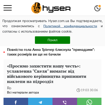
Продолжая просматривать Hyser.com.ua Вы подтверждаете,
Дрони із націнкою: Олександр Конотопський вивів
что ознакомились с
и
мільйони оборонного бюджету через фіктивну фірму в
Политикой конфиденциальности
согласны с использованием файлов cookie.
Естонії
Олена Тополя злив відео – це далеко не все: фронтмен
Понял
"Антитіла" Тарас Тополя став наступним
Повністю гола Анна Трінчер блиснула "принадами":
таких розмірів ви ще не бачили
«Просимо захистити нашу честь»:
уславленна "Скеля" вимагає від
військового керівництва припинити
наклепи на підрозділ
Ro
19:03 30.06
Всі матеріали автора