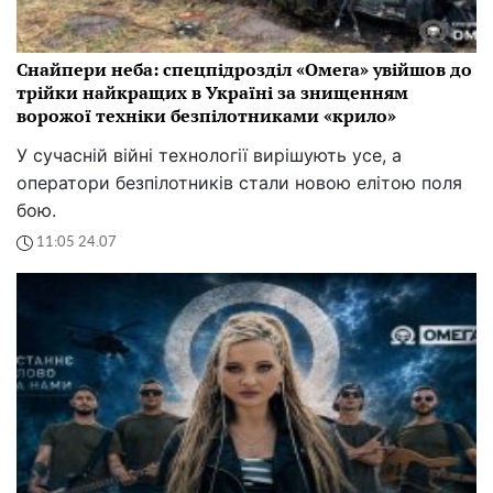
Снайпери неба: спецпідрозділ «Омега» увійшов до
трійки найкращих в Україні за знищенням
ворожої техніки безпілотниками «крило»
У сучасній війні технології вирішують усе, а
оператори безпілотників стали новою елітою поля
бою.
11:05 24.07