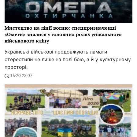
Мистецтво на лінії вогню: спецпризначенці
«Омеги» знялися у головних ролях унікального
військового кліпу
Українські військові продовжують ламати
стереотипи не лише на полі бою, а й у культурному
просторі.
16:20 23.07