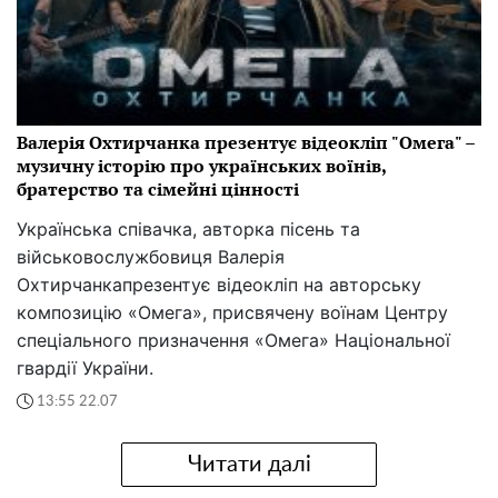
Валерія Охтирчанка презентує відеокліп "Омега" –
музичну історію про українських воїнів,
братерство та сімейні цінності
Українська співачка, авторка пісень та
військовослужбовиця Валерія
Охтирчанкапрезентує відеокліп на авторську
композицію «Омега», присвячену воїнам Центру
спеціального призначення «Омега» Національної
гвардії України.
13:55 22.07
Читати далі