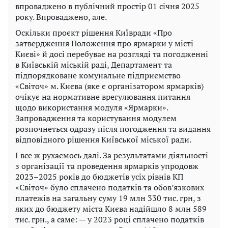
впроваджено в публічний простір 01 січня 2025
року. Впроваджено, але.
Оскільки проєкт рішення Київради «Про
затвердження Положення про ярмарки у місті
Києві» й досі перебуває на розгляді та погодженні
в Київській міській раді, Департамент та
підпорядковане комунальне підприємство
«Світоч» м. Києва (яке є організатором ярмарків)
очікує на нормативне врегулювання питання
щодо використання модуля «Ярмарки».
Запровадження та користування модулем
розпочнеться одразу після погодження та видання
відповідного рішення Київської міської ради.
І все ж рухаємось далі. За результатами діяльності
з організації та проведення ярмарків упродовж
2023–2025 років до бюджетів усіх рівнів КП
«Світоч» було сплачено податків та обов’язкових
платежів на загальну суму 19 млн 330 тис. грн, з
яких до бюджету міста Києва надійшло 8 млн 589
тис. грн., а саме: — у 2023 році сплачено податків