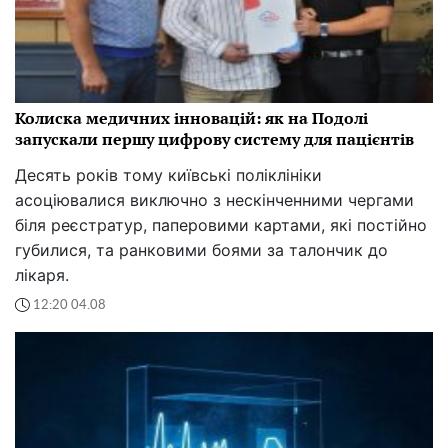
Колиска медичних інновацій: як на Подолі
запускали першу цифрову систему для пацієнтів
Десять років тому київські поліклініки
асоціювалися виключно з нескінченними чергами
біля реєстратур, паперовими картами, які постійно
губилися, та ранковими боями за талончик до
лікаря.
12:20 04.08