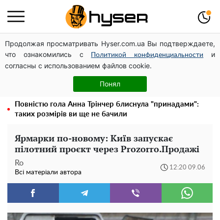
Продолжая просматривать Hyser.com.ua Вы подтверждаете,
Павло Прудніков та його дивовижна кар'єра від актора
что ознакомились с
и
у російському театрі до номінанта у керівники
Политикой конфиденциальности
согласны с использованием файлов cookie.
Федерації профспілок
Олена Тополя злив відео – це далеко не все: фронтмен
Понял
"Антитіла" Тарас Тополя став наступним
Повністю гола Анна Трінчер блиснула "принадами":
таких розмірів ви ще не бачили
Ярмарки по-новому: Київ запускає
пілотний проєкт через Prozorro.Продажі
Ro
12:20 09.06
Всі матеріали автора