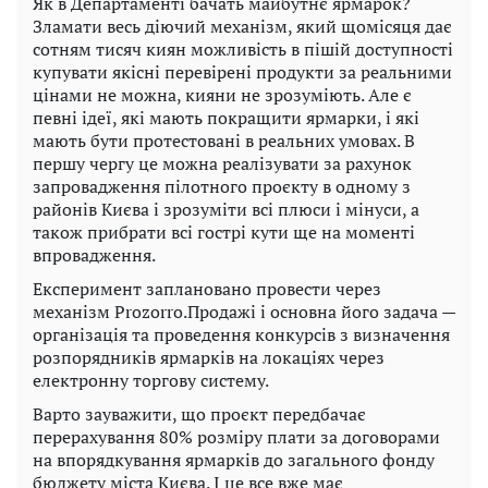
Як в Департаменті бачать майбутнє ярмарок?
Зламати весь діючий механізм, який щомісяця дає
сотням тисяч киян можливість в пішій доступності
купувати якісні перевірені продукти за реальними
цінами не можна, кияни не зрозуміють. Але є
певні ідеї, які мають покращити ярмарки, і які
мають бути протестовані в реальних умовах. В
першу чергу це можна реалізувати за рахунок
запровадження пілотного проєкту в одному з
районів Києва і зрозуміти всі плюси і мінуси, а
також прибрати всі гострі кути ще на моменті
впровадження.
Експеримент заплановано провести через
механізм Prozorro.Продажі і основна його задача —
організація та проведення конкурсів з визначення
розпорядників ярмарків на локаціях через
електронну торгову систему.
Варто зауважити, що проєкт передбачає
перерахування 80% розміру плати за договорами
на впорядкування ярмарків до загального фонду
бюджету міста Києва. І це все вже має