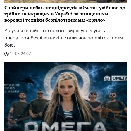
Снайпери неба: спецпідрозділ «Омега» увійшов до
трійки найкращих в Україні за знищенням
ворожої техніки безпілотниками «крило»
У сучасній війні технології вирішують усе, а
оператори безпілотників стали новою елітою поля
бою.
11:05 24.07