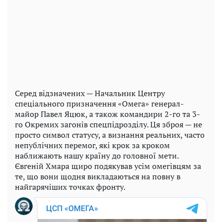
Серед відзначених — Начальник Центру
спеціального призначення «Омега» генерал-
майор Павел Яцюк, а також командири 2-го та 3-
го Окремих загонів спецпідрозділу. Ця зброя — не
просто символ статусу, а визнання реальних, часто
непублічних перемог, які крок за кроком
наближають нашу країну до головної мети.
Євгеній Хмара щиро подякував усім омегівцям за
те, що вони щодня викладаються на повну в
найгарячіших точках фронту.