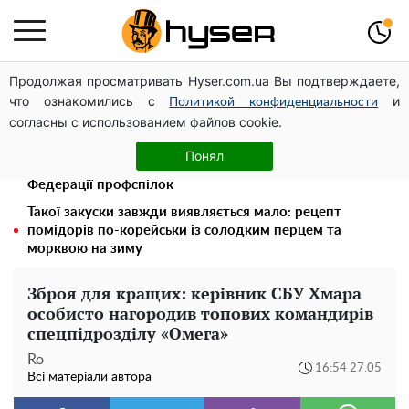
Продолжая просматривать Hyser.com.ua Вы подтверждаете,
Дрони із націнкою: Олександр Конотопський вивів
что ознакомились с
и
мільйони оборонного бюджету через фіктивну фірму в
Политикой конфиденциальности
согласны с использованием файлов cookie.
Естонії
Павло Прудніков та його дивовижна кар'єра від актора
Понял
у російському театрі до номінанта у керівники
Федерації профспілок
Такої закуски завжди виявляється мало: рецепт
помідорів по-корейськи із солодким перцем та
морквою на зиму
Зброя для кращих: керівник СБУ Хмара
особисто нагородив топових командирів
спецпідрозділу «Омега»
Ro
16:54 27.05
Всі матеріали автора