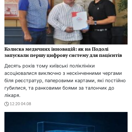
Колиска медичних інновацій: як на Подолі
запускали першу цифрову систему для пацієнтів
Десять років тому київські поліклініки
асоціювалися виключно з нескінченними чергами
біля реєстратур, паперовими картами, які постійно
губилися, та ранковими боями за талончик до
лікаря.
12:20 04.08