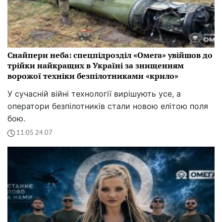
Снайпери неба: спецпідрозділ «Омега» увійшов до
трійки найкращих в Україні за знищенням
ворожої техніки безпілотниками «крило»
У сучасній війні технології вирішують усе, а
оператори безпілотників стали новою елітою поля
бою.
11:05 24.07