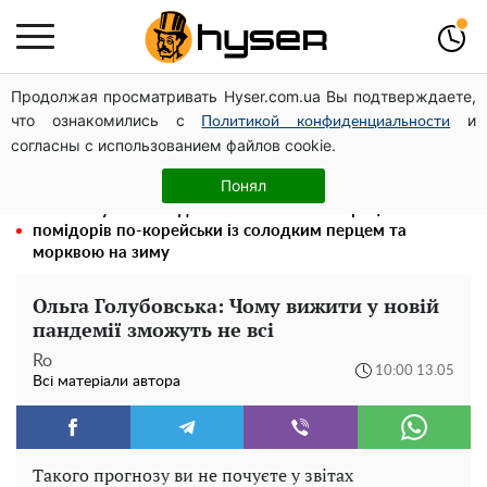
Продолжая просматривать Hyser.com.ua Вы подтверждаете,
Повністю гола Анна Трінчер блиснула "принадами":
что ознакомились с
и
таких розмірів ви ще не бачили
Политикой конфиденциальности
согласны с использованием файлов cookie.
Тому й виглядає так молодо: 5 простих та улюблених
страв Алли Пугачової, про які ви достеменно не знали
Понял
Такої закуски завжди виявляється мало: рецепт
помідорів по-корейськи із солодким перцем та
морквою на зиму
Ольга Голубовська: Чому вижити у новій
пандемії зможуть не всі
Ro
10:00 13.05
Всі матеріали автора
Такого прогнозу ви не почуєте у звітах