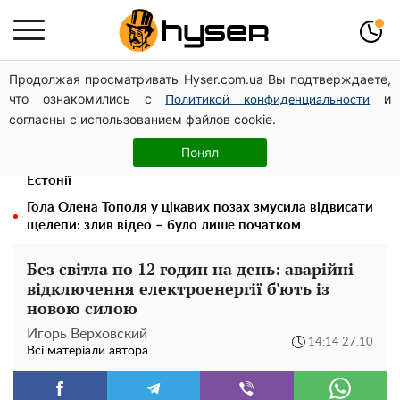
Продолжая просматривать Hyser.com.ua Вы подтверждаете,
Українська авіатранспортна асоціація звернулася до
что ознакомились с
и
Мінфіну із закликом уніфікувати оподаткування
Политикой конфиденциальности
согласны с использованием файлов cookie.
авіалізингу
Дрони із націнкою: Олександр Конотопський вивів
Понял
мільйони оборонного бюджету через фіктивну фірму в
Естонії
Гола Олена Тополя у цікавих позах змусила відвисати
щелепи: злив відео – було лише початком
Без світла по 12 годин на день: аварійні
відключення електроенергії б'ють із
новою силою
Игорь Верховский
14:14 27.10
Всі матеріали автора