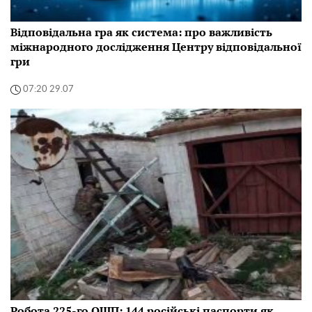
Відповідальна гра як система: про важливість
міжнародного дослідження Центру відповідальної
гри
07:20 29.07
Робота 225-го ОШП: 144 російські паспорти як