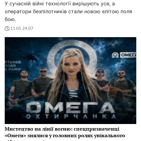
У сучасній війні технології вирішують усе, а
оператори безпілотників стали новою елітою поля
бою.
11:05 24.07
Мистецтво на лінії вогню: спецпризначенці
«Омеги» знялися у головних ролях унікального