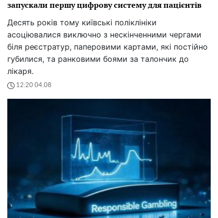
запускали першу цифрову систему для пацієнтів
Десять років тому київські поліклініки
асоціювалися виключно з нескінченними чергами
біля реєстратур, паперовими картами, які постійно
губилися, та ранковими боями за талончик до
лікаря.
12:20 04.08