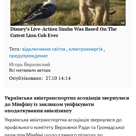
Теги:
,
,
відключення світла
електроенергія
предупреждение
Игорь Верховский
Всі матеріали автора
Опубліковано:
27.10 14:14
Українська авіатранспортна асоціація звернулася
до Мінфіну із закликом уніфікувати
оподаткування авіалізингу
Українська авіатранспортна асоціація звернулася до
профільного комітету Верховної Ради та Громадської
ради при Мінфіні щодо єдиного підходу до