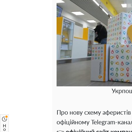
Укрпош
Про нову схему аферистів
офіційному Telegram-канал