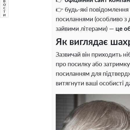
👉
офіційний сайт компан
👉 будь-які повідомлення 
посиланнями (особливо з 
зайвими літерами) —
це о
Як виглядає шах
Зазвичай він приходить ні
про посилку або затримку
посиланням для підтверд
витягнути ваші особисті д