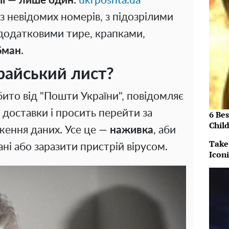
ії — лише один
:
ukrposhta.ua
з невідомих номерів, з підозрілими
додатковими тире, крапками,
бман
.
райський лист?
бито від "Пошти України", повідомляє
 доставки і просить перейти за
6 Be
Chil
ження даних. Усе це —
наживка
, аби
Take
ані або заразити пристрій вірусом.
Icon