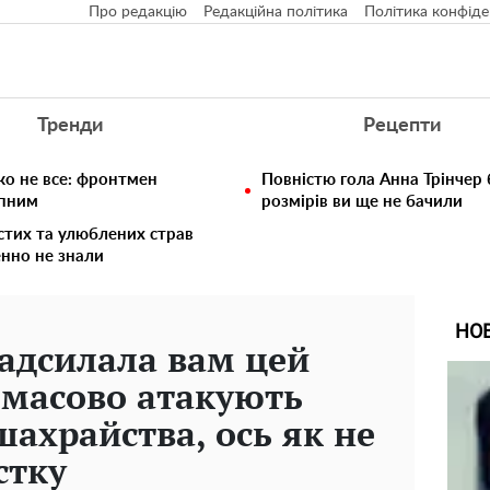
Про редакцію
Редакційна політика
Політика конфіде
Тренди
Рецепти
ко не все: фронтмен
Повністю гола Анна Трінчер
упним
розмірів ви ще не бачили
стих та улюблених страв
енно не знали
НО
адсилала вам цей
в масово атакують
ахрайства, ось як не
стку