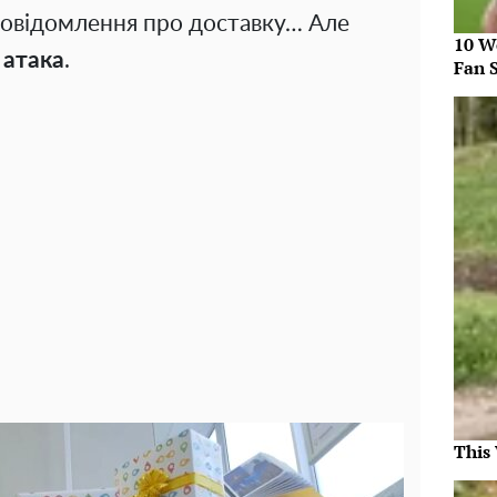
повідомлення про доставку… Але
10 W
 атака
.
Fan 
This