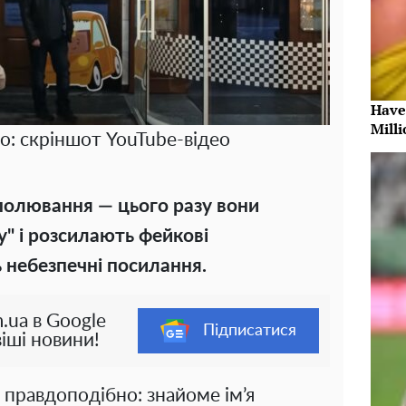
Have
Milli
о: скріншот YouTube-відео
полювання — цього разу вони
" і розсилають фейкові
 небезпечні посилання.
.ua в Google
Підписатися
іші новини!
 правдоподібно: знайоме ім’я