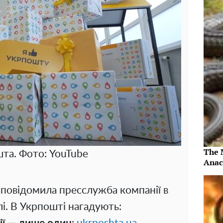
The 
та. Фото: YouTube
Anac
 повідомила пресслужба компанії в
і. В Укрпошті нагадують: