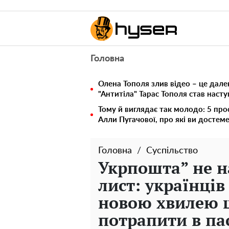
Головна
Олена Тополя злив відео – це дале
"Антитіла" Тарас Тополя став наст
Тому й виглядає так молодо: 5 про
Алли Пугачової, про які ви достем
Головна
Суспільство
Укрпошта” не н
лист: українці
новою хвилею ш
потрапити в па