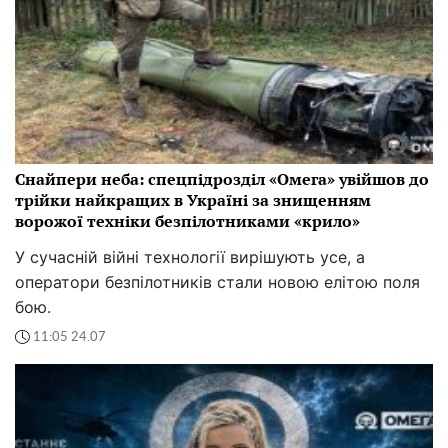
Снайпери неба: спецпідрозділ «Омега» увійшов до
трійки найкращих в Україні за знищенням
ворожої техніки безпілотниками «крило»
У сучасній війні технології вирішують усе, а
оператори безпілотників стали новою елітою поля
бою.
11:05 24.07