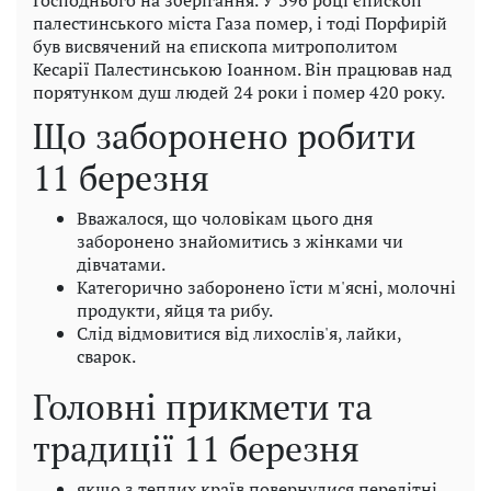
палестинського міста Газа помер, і тоді Порфирій
був висвячений на єпископа митрополитом
Кесарії Палестинською Іоанном. Він працював над
порятунком душ людей 24 роки і помер 420 року.
Що заборонено робити
11 березня
Вважалося, що чоловікам цього дня
заборонено знайомитись з жінками чи
дівчатами.
Категорично заборонено їсти м'ясні, молочні
продукти, яйця та рибу.
Слід відмовитися від лихослів'я, лайки,
сварок.
Головні прикмети та
традиції 11 березня
якщо з теплих країв повернулися перелітні