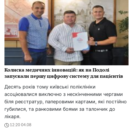
Колиска медичних інновацій: як на Подолі
запускали першу цифрову систему для пацієнтів
Десять років тому київські поліклініки
асоціювалися виключно з нескінченними чергами
біля реєстратур, паперовими картами, які постійно
губилися, та ранковими боями за талончик до
лікаря.
12:20 04.08