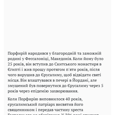
Порфирій народився у благородній та заможній
родині у Фессалоніці, Македонія. Коли йому було
25 років, він вступив до Скитського монастиря в
Єгипті і жив прощу протягом п'яти років, після
чого вирушив до Єрусалиму, щоб відвідати святі
місця. Він влаштувався в печері в Йордані, але
змушений був повернутися до Єрусалиму через 5
років через епідемію захворювання.
Коли Порфирію виповнилося 40 років,
єрусалимський патріарх висвятив його
священником і передав частину хреста
Господнього на зберігання. У 396 році єпископ