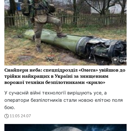
Снайпери неба: спецпідрозділ «Омега» увійшов до
трійки найкращих в Україні за знищенням
ворожої техніки безпілотниками «крило»
У сучасній війні технології вирішують усе, а
оператори безпілотників стали новою елітою поля
бою.
11:05 24.07