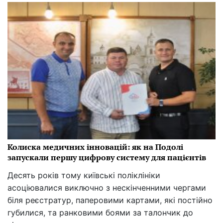
Колиска медичних інновацій: як на Подолі
запускали першу цифрову систему для пацієнтів
Десять років тому київські поліклініки
асоціювалися виключно з нескінченними чергами
біля реєстратур, паперовими картами, які постійно
губилися, та ранковими боями за талончик до