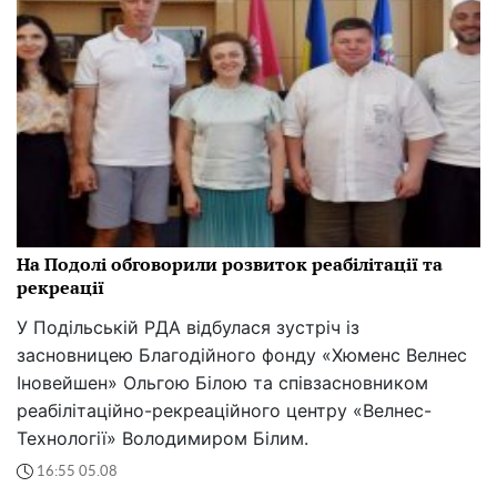
На Подолі обговорили розвиток реабілітації та
рекреації
У Подільській РДА відбулася зустріч із
засновницею Благодійного фонду «Хюменс Велнес
Іновейшен» Ольгою Білою та співзасновником
реабілітаційно-рекреаційного центру «Велнес-
Технології» Володимиром Білим.
16:55 05.08