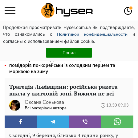
Продолжая просматривать Hyser.com.ua Вы подтверждаете,
Гола Олена Тополя у цікавих позах змусила відвисати
что ознакомились с
и
щелепи: злив відео – було лише початком
Политикой конфиденциальности
согласны с использованием файлов cookie.
Повністю гола Анна Трінчер блиснула "принадами":
таких розмірів ви ще не бачили
Понял
Такої закуски завжди виявляється мало: рецепт
помідорів по-корейськи із солодким перцем та
морквою на зиму
Трагедія Львівщини: російська ракета
впала у житловій зоні. Вижили не всі
Оксана Сонькова
13:30 09.03
Всі матеріали автора
Сьогодні, 9 березня, близько 4 години ранку, у