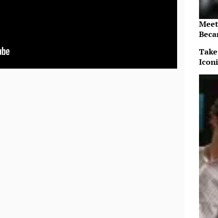
Meet
Beca
Take
Icon