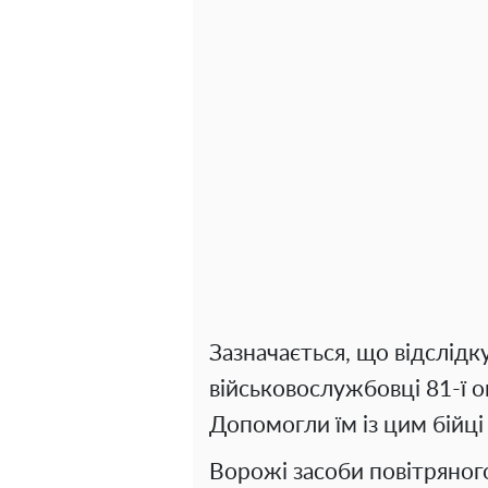
Зазначається, що відслідк
військовослужбовці 81-ї 
Допомогли їм із цим бійц
Ворожі засоби повітряного