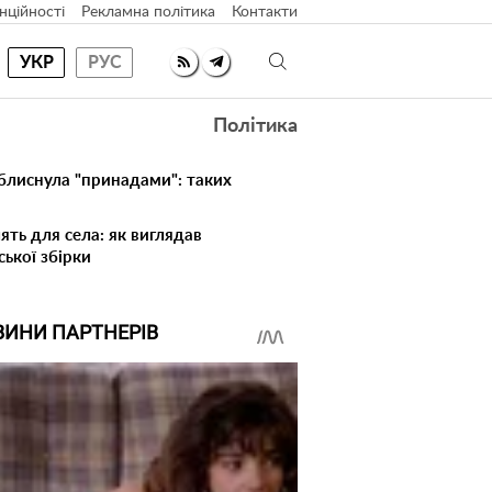
нційності
Рекламна політика
Контакти
УКР
РУС
Політика
 блиснула "принадами": таких
ять для села: як виглядав
ської збірки
ВИНИ ПАРТНЕРІВ