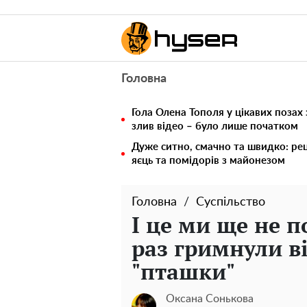
Головна
Гола Олена Тополя у цікавих позах
злив відео – було лише початком
Дуже ситно, смачно та швидко: рец
яєць та помідорів з майонезом
Головна
Суспільство
І це ми ще не п
раз гримнули ві
"пташки"
Оксана Сонькова