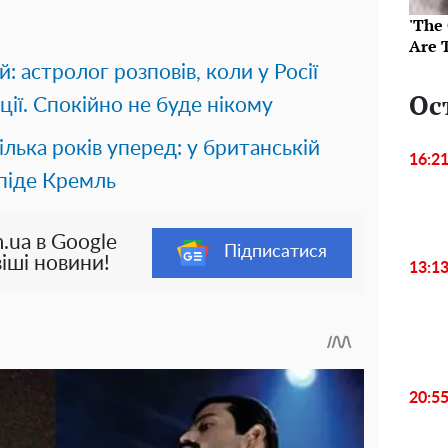
'The
Are 
: астролог розповів, коли у Росії
Ос
ії. Спокійно не буде нікому
ілька років уперед: у британській
16:2
 піде Кремль
.ua в Google
Підписатися
іші новини!
13:1
20:5