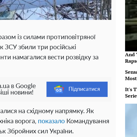
азом із силами протиповітряної
к ЗСУ збили три російські
And 
нти намагалися вести розвідку за
Raps
Sens
Most
.ua в Google
It's
Підписатися
іші новини!
Serie
талися на східному напрямку. Як
ніка ворога,
показало
Командування
к Збройних сил України.