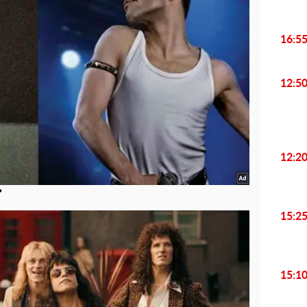
16:5
12:5
12:2
15:2
15:1