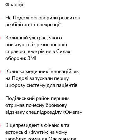
Франції
На Подолі обговорили розвиток
5
реабілітації та рекреації
Колишній ультрас, якого
0
пов'язують із резонансною
справою, вже рік не в Силах
оборони: ЗМІ
Колиска медичних інновацій: як
0
на Подолі запускали першу
цифрову систему для пацієнтів
Подільський район першим
5
отримав почесну бронзову
відзнаку спецпідрозділу «Омега»
Віцепрезидент з фінансів та
0
естонські «фунти»: на чому
заробляє команда Олександра