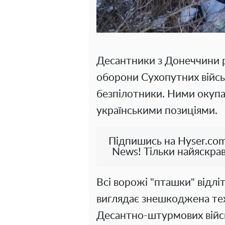
Десантники з Донеччини р
оборони Сухопутних війсь
безпілотники. Ними окупа
українськими позиціями.
Підпишись на Hyser.com
News! Тільки найяскрав
Всі ворожі "пташки" відлі
виглядає знешкоджена тех
Десантно-штурмових війсь