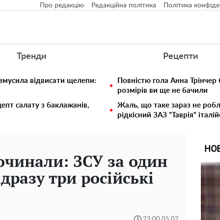
Про редакцію
Редакційна політика
Політика конфіде
Тренди
Рецепти
 змусила відвисати щелепи:
Повністю гола Анна Трінчер
розмірів ви ще не бачили
епт салату з баклажанів,
Жаль, що таке зараз не робл
рідкісний ЗАЗ "Таврія" італій
НО
очинали: ЗСУ за один
дразу три російські
23:00 05.02