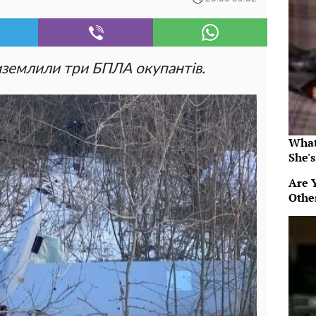
иземлили три БПЛА окупантів.
What
She's
Are 
Othe