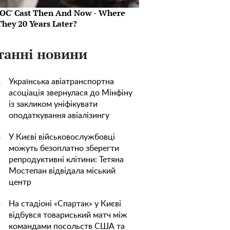
 OC' Cast Then And Now - Where
They 20 Years Later?
танні новини
Українська авіатранспортна
1
асоціація звернулася до Мінфіну
із закликом уніфікувати
оподаткування авіалізингу
У Києві військовослужбовці
3
можуть безоплатно зберегти
репродуктивні клітини: Тетяна
Мостепан відвідала міський
центр
На стадіоні «Спартак» у Києві
5
відбувся товариський матч між
командами посольств США та