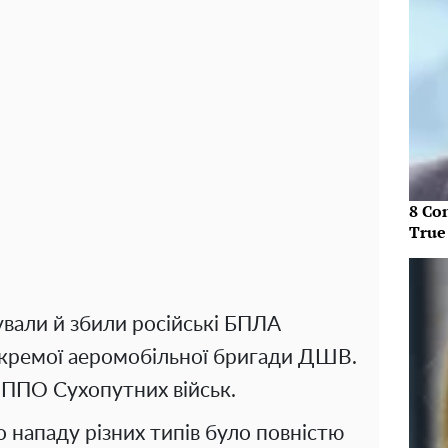
8 Co
True
ували й збили російські БПЛА
окремої аеромобільної бригади ДШВ.
і ППО Сухопутних військ.
 нападу різних типів було повністю