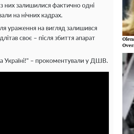
 із них залишилися фактично одні
зали на нічних кадрах.
ля ураження на вигляд залишився
длітав своє – після збиття апарат
Olen
Over
а Україні!" – прокоментували у ДШВ.