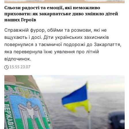
Сльози радості та емоції, які неможливо
приховати: як закарпатське диво змінило дітей
наших Героїв
Справжній фурор, обійми та розмови, які не
вщухають і досі. Діти українських захисників
повернулися з таємничої подорожі до Закарпаття,
яка перевернула їхнє уявлення про літній
відпочинок.
15:55 23.07