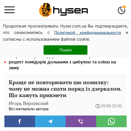
Продолжая просматривать Hyser.com.ua Вы подтверждаете,
Посол ОБСЄ вдруге відвідав місце російського удару
что ознакомились с
и
по житловому будинку на Подолі
Политикой конфиденциальности
согласны с использованием файлов cookie.
Гола Олена Тополя у цікавих позах змусила відвисати
щелепи: злив відео – було лише початком
Понял
Таку смакоту ви відкриватимете банку за банкою:
рецепт помідорів дольками з цибулею та олією на
зиму
Краще не повторювати цю помилку:
чому не можна спати поряд із дзеркалом.
Що кажуть прикмети
Игорь Верховский
20:00 25.01
Всі матеріали автора