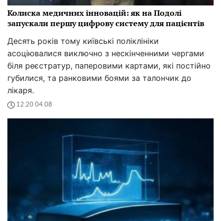
Колиска медичних інновацій: як на Подолі
запускали першу цифрову систему для пацієнтів
Десять років тому київські поліклініки
асоціювалися виключно з нескінченними чергами
біля реєстратур, паперовими картами, які постійно
губилися, та ранковими боями за талончик до
лікаря.
12:20 04.08