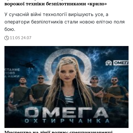
ворожої техніки безпілотниками «крило»
У сучасній війні технології вирішують усе, а
оператори безпілотників стали новою елітою поля
бою.
11:05 24.07
Мистецтво на лінії вогню: спецпризначенці