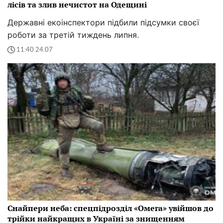
лісів та злив нечистот на Одещині
Державні екоінспектори підбили підсумки своєї
роботи за третій тиждень липня.
11:40 24.07
Снайпери неба: спецпідрозділ «Омега» увійшов до
трійки найкращих в Україні за знищенням