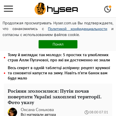
Продолжая просматривать Hyser.com.ua Вы подтверждаете,
Дрони із націнкою: Олександр Конотопський вивів
что ознакомились с
и
мільйони оборонного бюджету через фіктивну фірму в
Политикой конфиденциальности
согласны с использованием файлов cookie.
Естонії
Його доведеться просто вилити: скільки можна
Понял
зберігати бензин у пластиковій каністрі
Тому й виглядає так молодо: 5 простих та улюблених
страв Алли Пугачової, про які ви достеменно не знали
Весь секрет в одній таблетці аспірину: рецепт хрумкої
та соковитої капусти на зиму. Навіть п'яти банок вам
буде мало
Росіяни зголосилися: Путін почав
повертати Україні захоплені території.
Фото указу
Оксана Сонькова
08:00 07.01
Всі матеріали автора