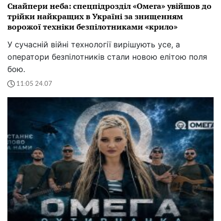
Снайпери неба: спецпідрозділ «Омега» увійшов до
трійки найкращих в Україні за знищенням
ворожої техніки безпілотниками «крило»
У сучасній війні технології вирішують усе, а
оператори безпілотників стали новою елітою поля
бою.
11:05 24.07