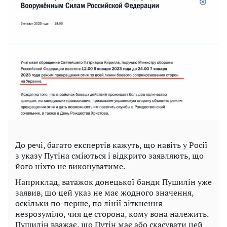
До речі, багато експертів кажуть, що навіть у Росії
з указу Путіна сміються і відкрито заявляють, що
його ніхто не виконуватиме.
Наприклад, ватажок донецької банди Пушилін уже
заявив, що цей указ не має жодного значення,
оскільки по-перше, по лінії зіткнення
незрозуміло, чия це сторона, кому вона належить.
Пушилін вважає, що Путін має або скасувати цей