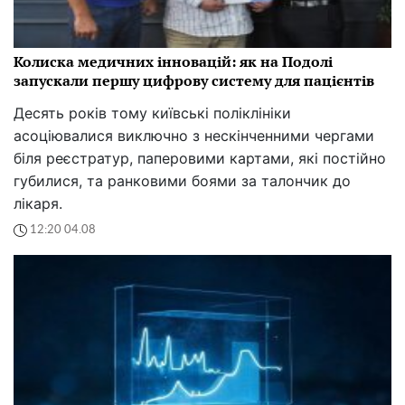
Колиска медичних інновацій: як на Подолі
запускали першу цифрову систему для пацієнтів
Десять років тому київські поліклініки
асоціювалися виключно з нескінченними чергами
біля реєстратур, паперовими картами, які постійно
губилися, та ранковими боями за талончик до
лікаря.
12:20 04.08