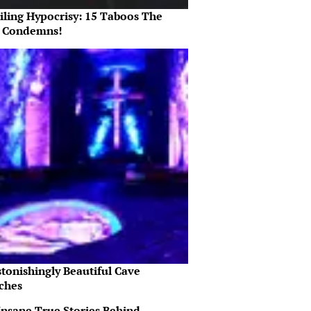
iling Hypocrisy: 15 Taboos The
e Condemns!
tonishingly Beautiful Cave
ches
Insane True Stories Behind