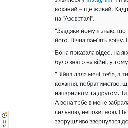
коханий – ще живий. Кадри 
на "Азовсталі".
"Завдяки йому я знаю, що 
його. Вічна пам'ять воїну.
Вона показала відео, на я
було знято на війні, у тому 
"Війна дала мені тебе, а т
кохання, побратимство, що
напарником та другом. Ти 
А вона тебе в мене забрала
сильною, непохитною. Не 
зворушливо звернулася до