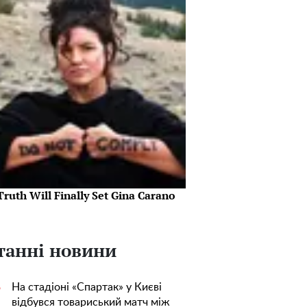
ruth Will Finally Set Gina Carano
танні новини
На стадіоні «Спартак» у Києві
5
відбувся товариський матч між