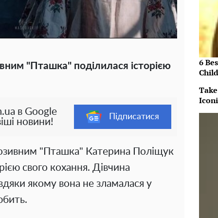
6 Be
вним "Пташка" поділилася історією
Chil
Take
Icon
.ua в Google
Підписатися
іші новини!
 позивним "Пташка" Катерина Поліщук
рією свого кохання. Дівчина
авдяки якому вона не зламалася у
юбить.