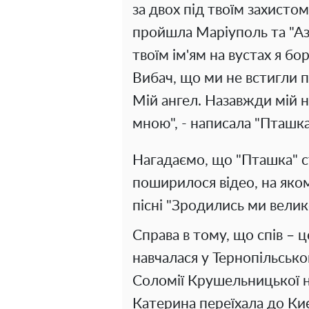
за двох під твоїм захистом.
пройшла Маріуполь та "Азов
твоїм ім'ям на вустах я б
Вибач, що ми не встигли п
Мій ангел. Назавжди мій 
мною", - написала "Пташка
Нагадаємо, що "Пташка" с
поширилося відео, на яком
пісні "Зродились ми велик
Справа в тому, що спів – 
навчалася у Тернопільськ
Соломії Крушельницької н
Катерина переїхала до Ки