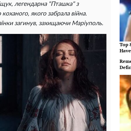
щук, легендарна "Пташка" з
о коханого, якого забрала війна.
їнки загинув, захищаючи Маріуполь.
Top 
Have
Reme
Defi