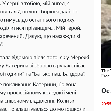
 У серці з тобою, мій ангел, я
сталь", полон і борюся далі. І з
оротимусь до останнього подиху.
оділитися прізвищем... Мій герой.
наречений. Дякую, що назавжди зі
".
тала відомою після того, як у Мережі
у Катерина зі зброєю в руках співає
The T
ої години" та "Батько наш Бандера".
Free
це покликання Катерини, бо вона
Ос
ому професійному коледжі імені
а співочому відділенні. Коли ж
20:5
єва, то влаштувалася до мотошколи