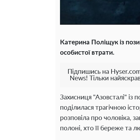
Катерина Поліщук із пози
особистої втрати.
Підпишись на Hyser.com
News! Тільки найяскрав
Захисниця "Азовсталі" із
поділилася трагічною істо
розповіла про чоловіка, з
полоні, хто її береже та л