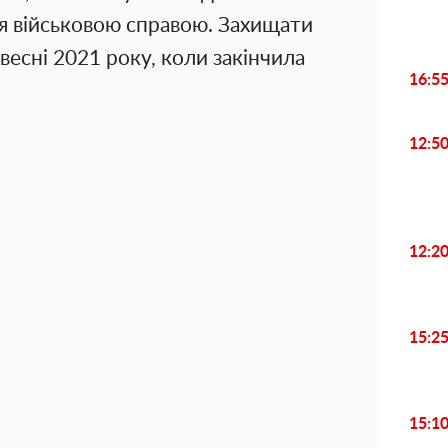
ся військовою справою. Захищати
весні 2021 року, коли закінчила
16:5
12:5
12:2
15:2
15:1