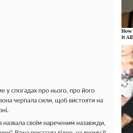
How 
It Al
ме у спогадах про нього, про його
вона черпала сили, щоб вистояти на
оні.
а назвала своїм нареченим назавжди,
ки". Вона показала відео, на якому її