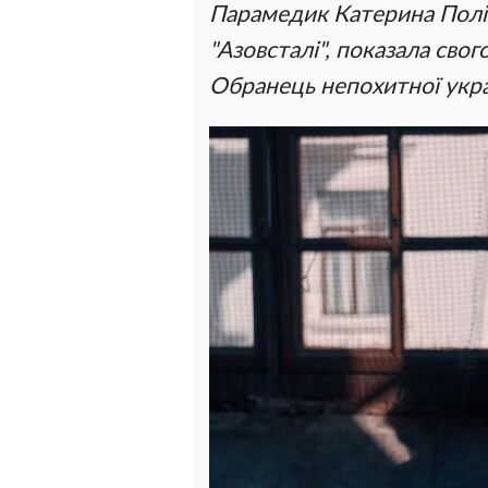
Парамедик Катерина Полі
"Азовсталі", показала свог
Обранець непохитної укра