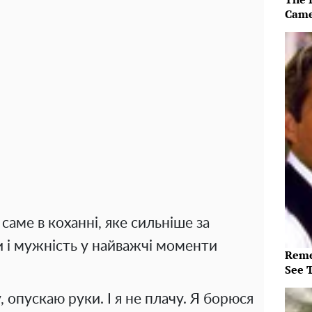
Came
саме в коханні, яке сильніше за
и і мужність у найважчі моменти
Reme
See 
, опускаю руки. І я не плачу. Я борюся