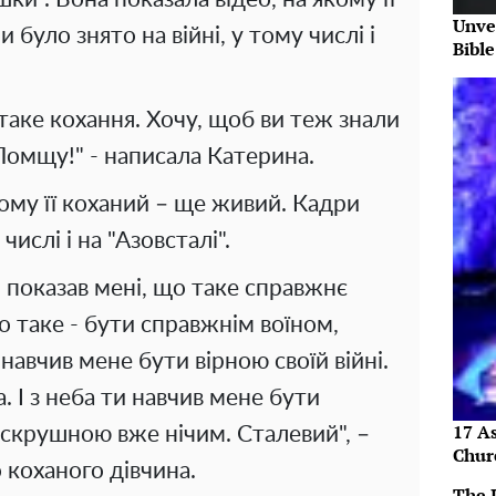
Unve
було знято на війні, у тому числі і
Bibl
таке кохання. Хочу, щоб ви теж знали
 Помщу!" - написала Катерина.
кому її коханий – ще живий. Кадри
числі і на "Азовсталі".
и показав мені, що таке справжнє
 таке - бути справжнім воїном,
навчив мене бути вірною своїй війні.
. І з неба ти навчив мене бути
17 As
скрушною вже нічим. Сталевий", –
Chur
 коханого дівчина.
The 