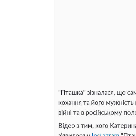
"Пташка" зізналася, що са
кохання та його мужність 
війні та в російському пол
Відео з тим, кого Катерин
з'явилося у
Instagram
"Пташ