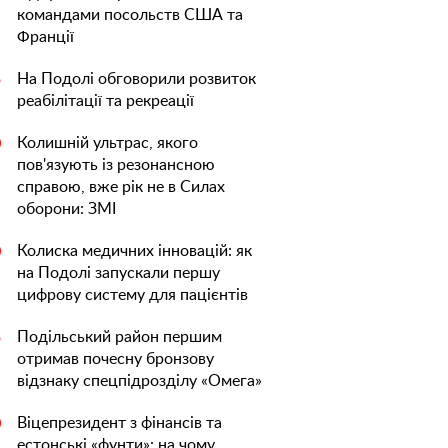
командами посольств США та
Франції
На Подолі обговорили розвиток
5
реабілітації та рекреації
Колишній ультрас, якого
0
пов'язують із резонансною
справою, вже рік не в Силах
оборони: ЗМІ
Колиска медичних інновацій: як
0
на Подолі запускали першу
цифрову систему для пацієнтів
Подільський район першим
5
отримав почесну бронзову
відзнаку спецпідрозділу «Омега»
Віцепрезидент з фінансів та
0
естонські «фунти»: на чому