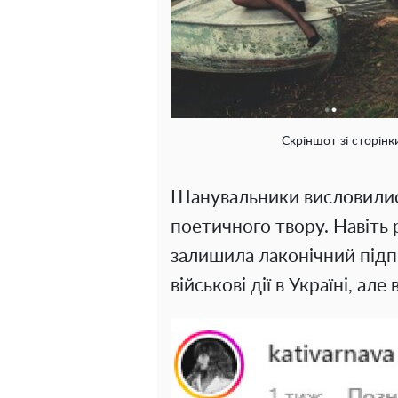
Скріншот зі сторінк
Шанувальники висловилис
поетичного твору. Навіть 
залишила лаконічний підпи
військові дії в Україні, ал