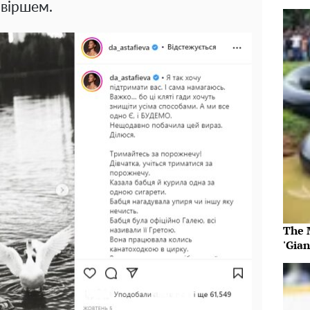
 віршем.
The 
'Gia