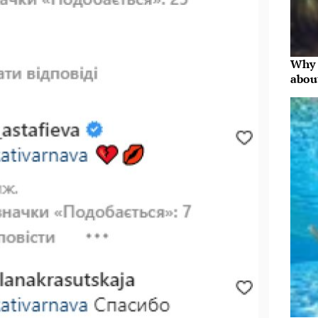
Why 
abou