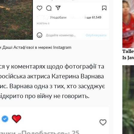
и Даші Астаф'євої в мережі Instagram
Tall
Is J
я у коментарях щодо фотографії та
російська актриса Катерина Варнава
с. Варнава одна з тих, хто засуджує
е відкрито про війну не говорить.