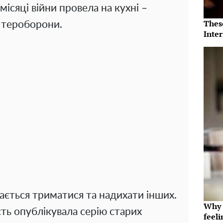
місяці війни провела на кухні –
Thes
ї тероборони.
Inte
гається триматися та надихати інших.
Why t
ть опублікувала серію старих
feeli