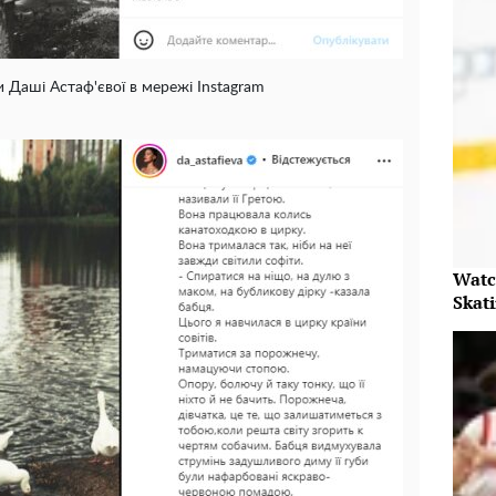
и Даші Астаф'євої в мережі Instagram
Watc
Skat