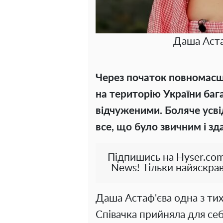
Даша Аста
Через початок повномасшт
на територію України баг
відчуженими. Боляче усв
все, що було звичним і зд
Підпишись на Hyser.com
News! Тільки найяскрав
Даша Астаф'єва одна з тих
Співачка прийняла для себ