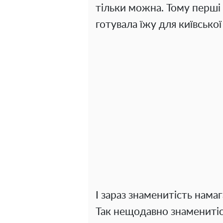
тільки можна. Тому перші 
готувала їжу для київсько
І зараз знаменитість нама
Так нещодавно знаменитіс