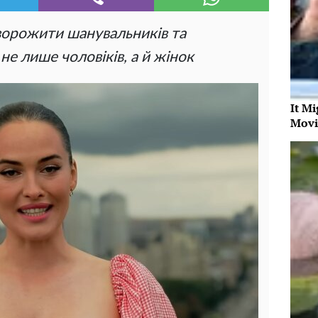
аворожити шанувальників та
не лише чоловіків, а й жінок
It Mi
Movi