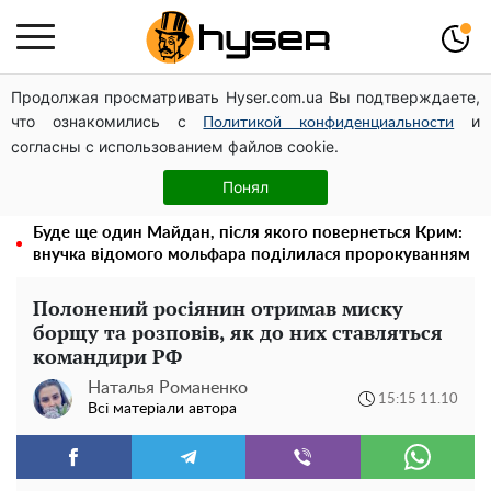
Продолжая просматривать Hyser.com.ua Вы подтверждаете,
Дрони із націнкою: Олександр Конотопський вивів
что ознакомились с
и
мільйони оборонного бюджету через фіктивну фірму в
Политикой конфиденциальности
согласны с использованием файлов cookie.
Естонії
Його доведеться просто вилити: скільки можна
Понял
зберігати бензин у пластиковій каністрі
Буде ще один Майдан, після якого повернеться Крим:
внучка відомого мольфара поділилася пророкуванням
Полонений росіянин отримав миску
борщу та розповів, як до них ставляться
командири РФ
Наталья Романенко
15:15 11.10
Всі матеріали автора