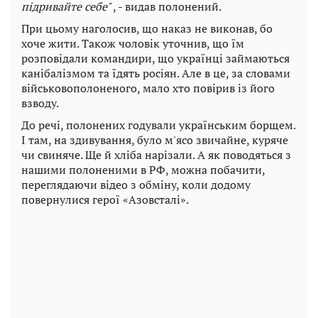
підривайте себе"
, - видав полонений.
При цьому наголосив, що наказ не виконав, бо
хоче жити. Також чоловік уточнив, що їм
розповідали командири, що українці займаються
канібалізмом та їдять росіян. Але в це, за словами
військовополоненого, мало хто повірив із його
взводу.
До речі, полонених годували українським борщем.
І там, на здивування, було м'ясо звичайне, куряче
чи свиняче. Ще й хліба нарізали. А як поводяться з
нашими полоненими в РФ, можна побачити,
переглядаючи відео з обміну, коли додому
повернулися герої «Азовсталі».