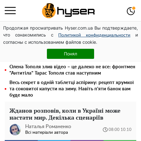
Продолжая просматривать Hyser.com.ua Вы подтверждаете,
Посол ОБСЄ вдруге відвідав місце російського удару
что ознакомились с
и
по житловому будинку на Подолі
Политикой конфиденциальности
согласны с использованием файлов cookie.
Дрони із націнкою: Олександр Конотопський вивів
мільйони оборонного бюджету через фіктивну фірму в
Понял
Естонії
Олена Тополя злив відео – це далеко не все: фронтмен
"Антитіла" Тарас Тополя став наступним
Весь секрет в одній таблетці аспірину: рецепт хрумкої
та соковитої капусти на зиму. Навіть п'яти банок вам
буде мало
Жданов розповів, коли в Україні може
настати мир. Декілька сценаріїв
Наталья Романенко
08:00 10.10
Всі матеріали автора