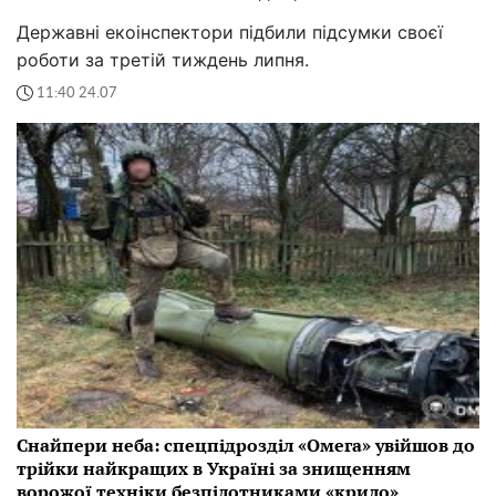
Державні екоінспектори підбили підсумки своєї
роботи за третій тиждень липня.
11:40 24.07
Снайпери неба: спецпідрозділ «Омега» увійшов до
трійки найкращих в Україні за знищенням
ворожої техніки безпілотниками «крило»