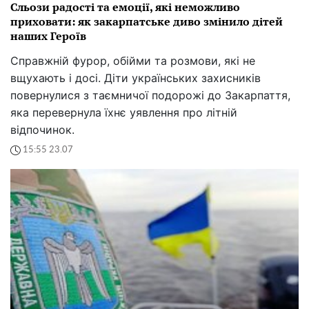
Сльози радості та емоції, які неможливо
приховати: як закарпатське диво змінило дітей
наших Героїв
Справжній фурор, обійми та розмови, які не
вщухають і досі. Діти українських захисників
повернулися з таємничої подорожі до Закарпаття,
яка перевернула їхнє уявлення про літній
відпочинок.
15:55 23.07