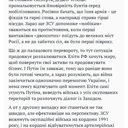
промальовується ймовірність бунтів серед
мобілізованих. Росіяни бачать, що їхня армія – це
фікція та гарні слова, а насправді справи гірші
нікуди. Зараз ще ЗСУ допоможе «мобікам»
зважиться на протистояння, коли перші
вантажівки «двохсотих» поїдуть до великих міст
Росії, а не до забитих сіл, як було перші півроку.
Що ж до палацового перевороту, то тут ситуація
продовжує розпалюватися. Еліти РФ хочуть миру,
щоб повернути свої активи та продовжувати
бізнес. І Путін їм заважає, тому що раніше вони
були готові чекати, а зараз розуміють, що війна
закінчиться однозначно перемогою України, і
нема сенсу відтягувати цей момент. Еліти самі
усунуть Путіна, виведуть війська з усіх окупованих
територій та розпочнуть діалог із Заходом.
А от у другому випадку все станеться не так
швидко, але ефективніше на перспективу. ЗСУ
виженуть окупаційні війська на кордони 1991
року, і на кордоні відбуватимуться артилерійські