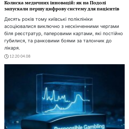
Колиска медичних інновацій: як на Подолі
запускали першу цифрову систему для пацієнтів
Десять років тому київські поліклініки
асоціювалися виключно з нескінченними чергами
біля реєстратур, паперовими картами, які постійно
губилися, та ранковими боями за талончик до
лікаря.
12:20 04.08