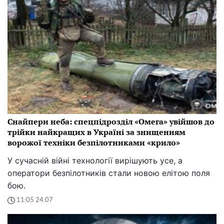
Снайпери неба: спецпідрозділ «Омега» увійшов до
трійки найкращих в Україні за знищенням
ворожої техніки безпілотниками «крило»
У сучасній війні технології вирішують усе, а
оператори безпілотників стали новою елітою поля
бою.
11:05 24.07