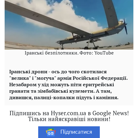
Іранські безпілотники. Фото: YouTube
Іранські дрони - ось до чого скотилася
"велика" і "могуча" армія Російської Федерації.
Незабаром у хід можуть піти еритрейські
гранати та зімбабівські кулемети. А там,
дивишся, палиці-копалки підуть і каміння.
Підпишись на Hyser.com.ua в Google News!
Тільки найяскравіші новини!
Підписатися