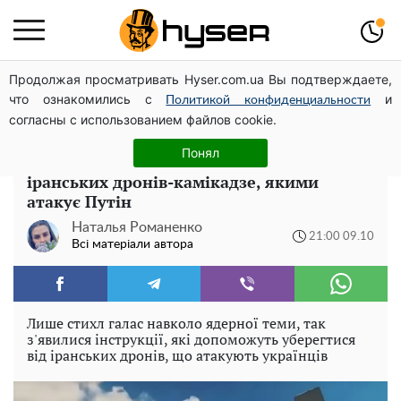
Продолжая просматривать Hyser.com.ua Вы подтверждаете,
Павло Прудніков та його дивовижна кар'єра від актора
что ознакомились с
и
у російському театрі до номінанта у керівники
Политикой конфиденциальности
согласны с использованием файлов cookie.
Федерації профспілок
Понял
Українцям розповіли, як рятуватися від
іранських дронів-камікадзе, якими
атакує Путін
Наталья Романенко
21:00 09.10
Всі матеріали автора
Лише стихл галас навколо ядерної теми, так
з'явилися інструкції, які допоможуть уберегтися
від іранських дронів, що атакують українців