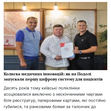
Колиска медичних інновацій: як на Подолі
запускали першу цифрову систему для пацієнтів
Десять років тому київські поліклініки
асоціювалися виключно з нескінченними чергами
біля реєстратур, паперовими картами, які постійно
губилися, та ранковими боями за талончик до