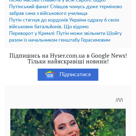
пісню масово співають у всій Європі. Відео
Путінський фанат Співцов чомусь дуже терміново
забрав сина з військового училища
Путін стягнув до кордонів України одразу 6 своїх
військових батальйонів. Що відомо
Переворот у Кремлі: Путін може звільнити Шойгу
разом із начальником генштабу Герасимовим
Підпишись на Hyser.com.ua в Google News!
Тільки найяскравіші новини!
Підписатися