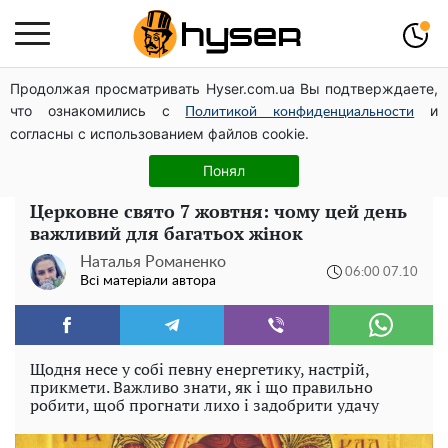
Продолжая просматривать Hyser.com.ua Вы подтверждаете,
Гола Олена Тополя у цікавих позах змусила відвисати
что ознакомились с
и
щелепи: злив відео – було лише початком
Политикой конфиденциальности
согласны с использованием файлов cookie.
Повністю гола Анна Трінчер блиснула "принадами":
таких розмірів ви ще не бачили
Понял
Церковне свято 7 жовтня: чому цей день
важливий для багатьох жінок
Наталья Романенко
06:00 07.10
Всі матеріали автора
Щодня несе у собі певну енергетику, настрій,
прикмети. Важливо знати, як і що правильно
робити, щоб прогнати лихо і задобрити удачу