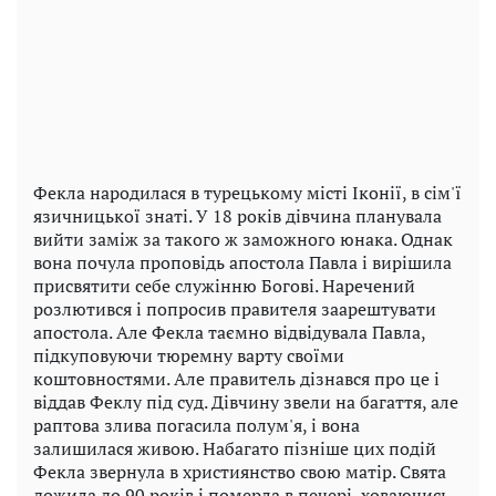
Фекла народилася в турецькому місті Іконії, в сім'ї
язичницької знаті. У 18 років дівчина планувала
вийти заміж за такого ж заможного юнака. Однак
вона почула проповідь апостола Павла і вирішила
присвятити себе служінню Богові. Наречений
розлютився і попросив правителя заарештувати
апостола. Але Фекла таємно відвідувала Павла,
підкуповуючи тюремну варту своїми
коштовностями. Але правитель дізнався про це і
віддав Феклу під суд. Дівчину звели на багаття, але
раптова злива погасила полум'я, і ​​вона
залишилася живою. Набагато пізніше цих подій
Фекла звернула в християнство свою матір. Свята
дожила до 90 років і померла в печері, ховаючись