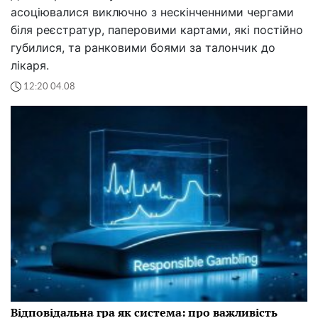
асоціювалися виключно з нескінченними чергами
біля реєстратур, паперовими картами, які постійно
губилися, та ранковими боями за талончик до
лікаря.
12:20 04.08
Відповідальна гра як система: про важливість