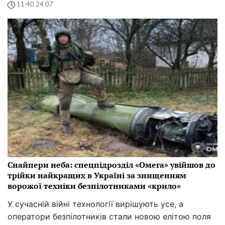
11:40 24.07
Снайпери неба: спецпідрозділ «Омега» увійшов до
трійки найкращих в Україні за знищенням
ворожої техніки безпілотниками «крило»
У сучасній війні технології вирішують усе, а
оператори безпілотників стали новою елітою поля