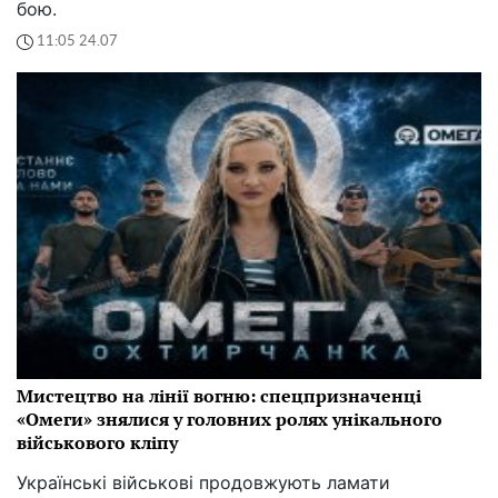
бою.
11:05 24.07
Мистецтво на лінії вогню: спецпризначенці
«Омеги» знялися у головних ролях унікального
військового кліпу
Українські військові продовжують ламати