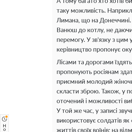
А тому багато хто хотів би
таку можливість. Наприкла
Лимана, що на Донеччині. 
Ванюш до котлу, не даючи 
перемогу. У зв'язку з цим
керівництво пропонує оку
Лісами та дорогами їздять
пропонують росіянам здати
приємний молодий жіночий
скласти зброю. Також, у 
оточений і можливості виб
У той же час, у записі зву
використовує солдатів як 
життів своїх воїнів; на відм