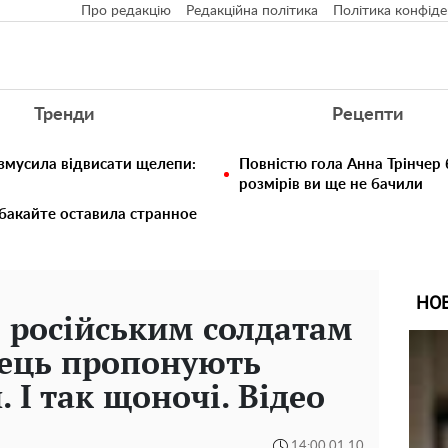
Про редакцію
Редакційна політика
Політика конфіде
Тренди
Рецепти
 змусила відвисати щелепи:
Повністю гола Анна Трінчер
розмірів ви ще не бачили
бакайте оставила странное
НО
": російським солдатам
вець пропонують
. І так щоночі. Відео
14:00 01.10