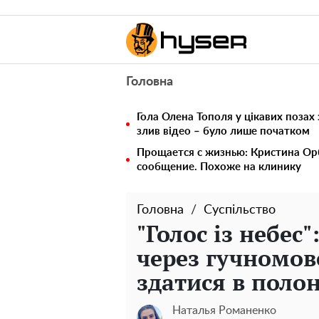
Головна
Гола Олена Тополя у цікавих позах
злив відео – було лише початком
Прощается с жизнью: Кристина Ор
сообщение. Похоже на клинику
Головна
Суспільство
"Голос із небес
через гучномо
здатися в полон
Наталья Романенко