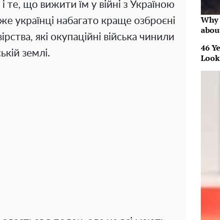
 те, що вижити їм у війні з Україною
Why 
е українці набагато краще озброєні
abou
вірства, які окупаційні війська чинили
46 Ye
ькій землі.
Look