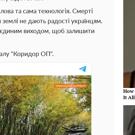
лова та сама технологія. Смерті
й землі не дають радості українцям.
 є єдиним виходом, щоб залишити
налу "Коридор ОП".
How 
It Al