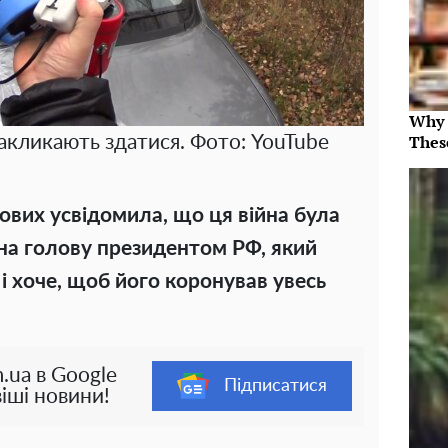
Why 
Thes
закликають здатися. Фото: YouTube
кових усвідомила, що ця війна була
на голову президентом РФ, який
і хоче, щоб його коронував увесь
.ua в Google
Підписатися
іші новини!