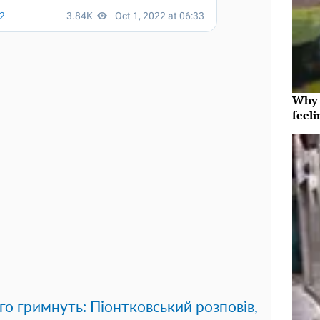
Why t
feeli
го гримнуть: Піонтковський розповів,