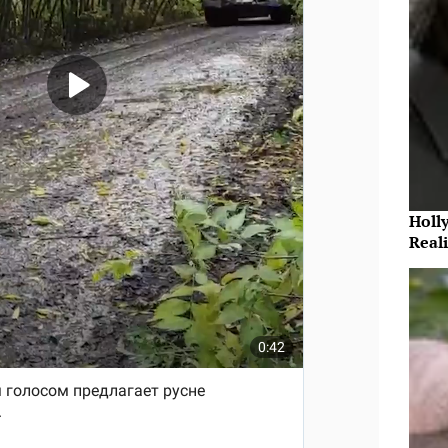
Holl
Reali