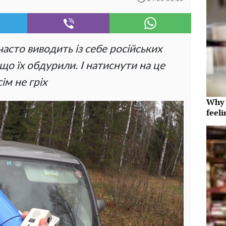
асто виводить із себе російських
 що їх обдурили. І натиснути на це
ім не гріх
Why t
feeli