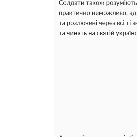
Солдати також розуміють і
практично неможливо, адж
та розлючені через всі ті з
та чинять на святій українс