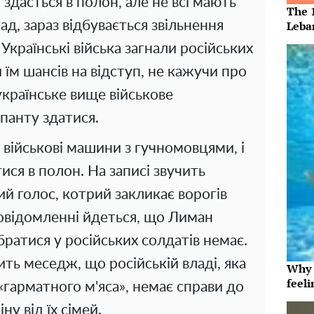
 здасться в полон, але не всі мають
The 
Leba
д, зараз відбувається звільнення
Українські війська загнали російських
їм шансів на відступ, не кажучи про
 українське вище військове
панту здатися.
 військові машини з гучномовцями, і
ся в полон. На записі звучить
 голос, котрий закликає ворогів
повідомленні йдеться, що Лиман
ратися у російських солдатів немає.
чить меседж, що російській владі, яка
Why t
feeli
«гарматного м'яса», немає справи до
іну від їх сімей.