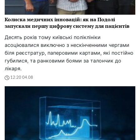
Колиска медичних інновацій: як на Подолі
запускали першу цифрову систему для пацієнтів
Десять років тому київські поліклініки
асоціювалися виключно з нескінченними чергами
біля реєстратур, паперовими картами, які постійно
губилися, та ранковими боями за талончик до
лікаря.
12:20 04.08