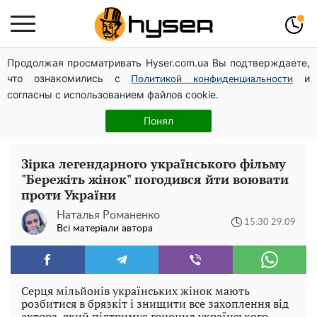
Продолжая просматривать Hyser.com.ua Вы подтверждаете,
Дрони із націнкою: Олександр Конотопський вивів
что ознакомились с
и
мільйони оборонного бюджету через фіктивну фірму в
Политикой конфиденциальности
согласны с использованием файлов cookie.
Естонії
Олена Тополя злив відео – це далеко не все: фронтмен
Понял
"Антитіла" Тарас Тополя став наступним
Зірка легендарного українського фільму
"Бережіть жінок" погодився йти воювати
проти України
Наталья Романенко
15:30 29.09
Всі матеріали автора
Серця мільйонів українських жінок мають
розбитися в брязкіт і знищити все захоплення від
актора, який підтримує геноцид українського