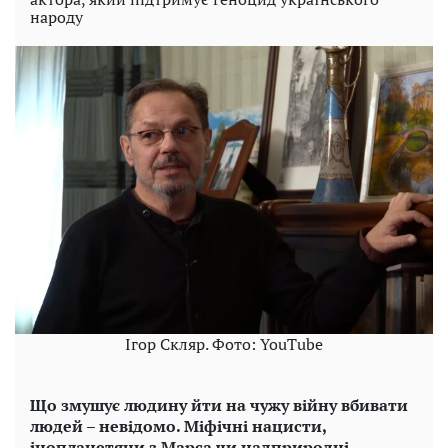
народу
Ігор Скляр. Фото: YouTube
Що змушує людину йти на чужу війну вбивати
людей – невідомо. Міфічні нацисти,
інопланетяни з Марса чи надприродні