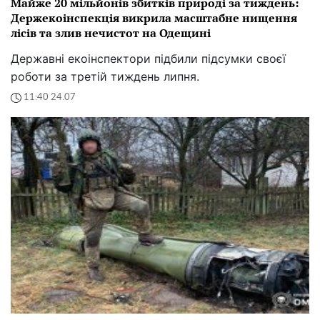
Майже 20 мільйонів збитків природі за тиждень:
Держекоінспекція викрила масштабне нищення
лісів та злив нечистот на Одещині
Державні екоінспектори підбили підсумки своєї
роботи за третій тиждень липня.
11:40 24.07