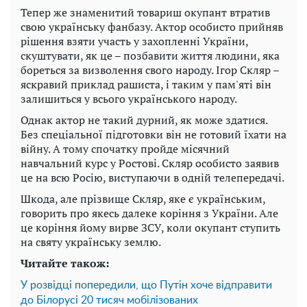
Тепер же знаменитий товариш окупант втратив
свою українську фанбазу. Актор особисто прийняв
рішення взяти участь у захопленні України,
скуштувати, як це – позбавити життя людини, яка
бореться за визволення свого народу. Ігор Скляр –
яскравий приклад рашиста, і таким у пам'яті він
залишиться у всього українського народу.
Однак актор не такий дурний, як може здатися.
Без спеціальної підготовки він не готовий їхати на
війну. А тому спочатку пройде місячний
навчальний курс у Ростові. Скляр особисто заявив
це на всю Росію, виступаючи в одній телепередачі.
Шкода, але прізвище Скляр, яке є українським,
говорить про якесь далеке коріння з України. Але
це коріння йому вирве ЗСУ, коли окупант ступить
на святу українську землю.
Читайте також:
У розвідці попередили, що Путін хоче відправити
до Білорусі 20 тисяч мобілізованих