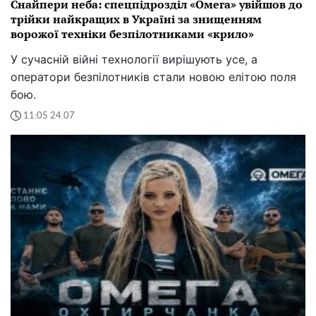
Снайпери неба: спецпідрозділ «Омега» увійшов до
трійки найкращих в Україні за знищенням
ворожої техніки безпілотниками «крило»
У сучасній війні технології вирішують усе, а
оператори безпілотників стали новою елітою поля
бою.
11:05 24.07