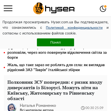
Продолжая просматривать Hyser.com.ua Вы подтверждаете,
Місяць без світла, лютий холод та комунальні платежі
что ознакомились с
и
на тисячі гривень: народ "ламають" у відключення
Политикой конфиденциальности
согласны с использованием файлов cookie.
Повністю гола Анна Трінчер блиснула "принадами":
таких розмірів ви ще не бачили
Понял
"Думали, що за це нічого не буде": українцям
розповіли, через кого повернули відключення світла за
борги
Жаль, що таке зараз не роблять для села: як виглядав
рідкісний ЗАЗ "Таврія" італійської збірки
Полковник ЗСУ попередив: є ризик входу
диверсантів із Білорусі. Можуть піти на
Київську, Житомирську та Рівненську
області
Наталья Романенко
00:30 25.09
Всі матеріали автора