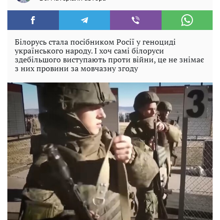
Білорусь стала посібником Росії у геноциді
українського народу. І хоч самі білоруси
здебільшого виступають проти війни, це не знімає
з них провини за мовчазну згоду