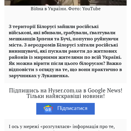
Війна в України. Фото: YouTube
З території Білорусі зайшли російські
військові, які вбивали, грабували, ґвалтували
мешканців Ірпеня та Бучі, попутно руйнуючи
міста. З аеродромів Білорусі злітали російські
винищувачі, які пускали ракети до житлових
районів із мирними жителями по всій Україні.
Як можна вірити після цього білорусам? Важко
відповісти з огляду на те, що вони практично в
заручниках у Лукашенка.
Підпишись на Hyser.com.ua в Google News!
Тільки найяскравіші новини!
Підписатися
І ось у мережі «розгулялася» інформація про те,