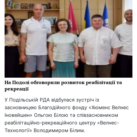
На Подолі обговорили розвиток реабілітації та
рекреації
У Подільській РДА відбулася зустріч із
засновницею Благодійного фонду «Хюменс Велнес
Іновейшен» Ольгою Білою та співзасновником
реабілітаційно-рекреаційного центру «Велнес-
Технології» Володимиром Білим.