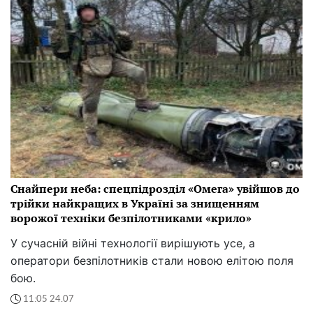
Снайпери неба: спецпідрозділ «Омега» увійшов до
трійки найкращих в Україні за знищенням
ворожої техніки безпілотниками «крило»
У сучасній війні технології вирішують усе, а
оператори безпілотників стали новою елітою поля
бою.
11:05 24.07