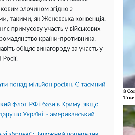
ськовим злочином згідно з
, такими, як Женевська конвенція.
няє примусову участь у військових
 громадянство країни-противника.
віть обіцяє винагороду за участь у
 Росії.
ати понад мільйон росіян. Є таємний
8 Co
True
ий флот РФ і бази в Криму, якщо
дару по Україні, - американський
е зі зброєю": Залужний попередив