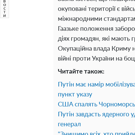
окуповані території є вій
міжнародними стандартами
Гаазьке положення заборо
діях громадян, які мають
Окупаційна влада Криму на
війні проти України на боці
Читайте також:
Путін має намір мобілізув
пункт указу
США спалять Чорноморськ
Путін завдасть ядерного у
генерал
"Знищимо всіх, хто прийд