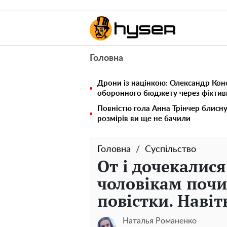
Головна
Дрони із націнкою: Олександр Кон
оборонного бюджету через фіктивн
Повністю гола Анна Трінчер блисн
розмірів ви ще не бачили
Головна
Суспільство
От і дочекалися
чоловікам поч
повістки. Навіт
Наталья Романенко