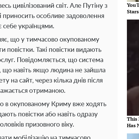
You'
весь цивілізований світ. Але Путіну з
Star
і приносить особливе задоволення
є себе українцями.
яє, що у тимчасово окупованому
 повістки. Такі повістки видають
слуг. Повідомляється, що система
, що навіть якщо людина не зайшла
ту на сайт, через кілька днів після
вважається отриманою.
що в окупованому Криму вже ходять
дають повістки або навіть одразу
This
оловіків призовного віку.
Has 
ати мобілізацію на тимчасово