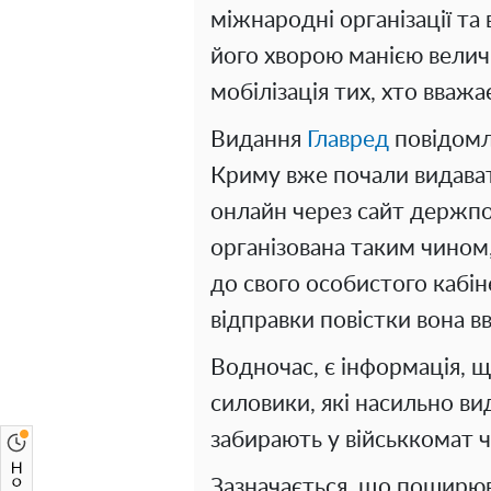
міжнародні організації та 
його хворою манією велич
мобілізація тих, хто вважа
Видання
Главред
повідомл
Криму вже почали видавати
онлайн через сайт держпо
організована таким чином
до свого особистого кабіне
відправки повістки вона 
Водночас, є інформація, 
силовики, які насильно ви
забирають у військкомат ч
Зазначається, що поширюв