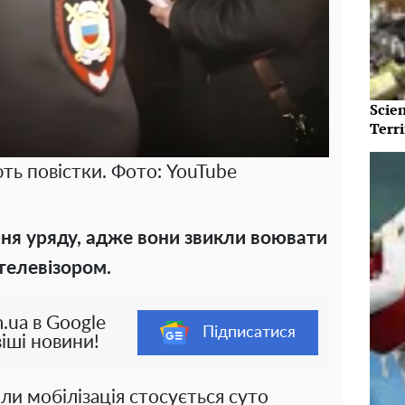
Scie
Terri
ть повістки. Фото: YouTube
ня уряду, адже вони звикли воювати
телевізором.
.ua в Google
Підписатися
іші новини!
оли мобілізація стосується суто