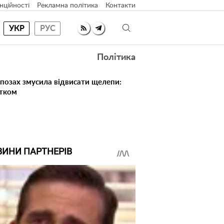
нційності
Рекламна політика
Контакти
УКР
РУС
Політика
 позах змусила відвисати щелепи:
атком
ВИНИ ПАРТНЕРІВ