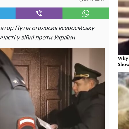
татор Путін оголосив всеросійську
часті у війні проти України
Why 
Show