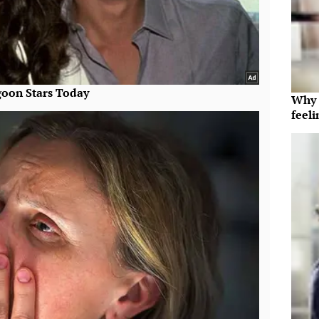
Why t
feeli