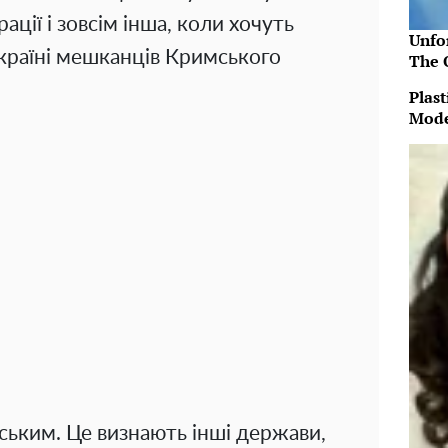
ції і зовсім інша, коли хочуть
Unfo
Україні мешканців Кримського
The 
Plast
Mode
нським. Це визнають інші держави,