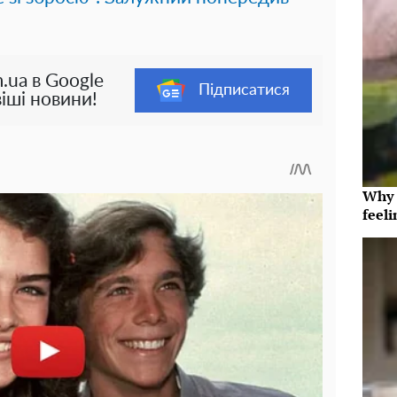
.ua в Google
Підписатися
іші новини!
Why t
feeli