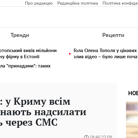
Про редакцію
Редакційна політика
Політика конфіде
Тренди
Рецепти
отопський вивів мільйони
Гола Олена Тополя у цікавих
у фірму в Естонії
злив відео – було лише поч
ула "принадами": таких
НО
: у Криму всім
инають надсилати
ь через СМС
18:40 22.09