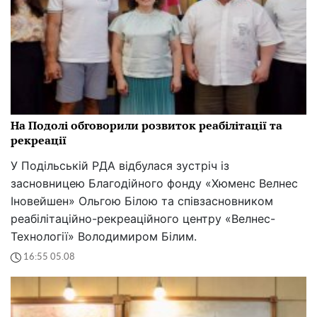
На Подолі обговорили розвиток реабілітації та
рекреації
У Подільській РДА відбулася зустріч із
засновницею Благодійного фонду «Хюменс Велнес
Іновейшен» Ольгою Білою та співзасновником
реабілітаційно-рекреаційного центру «Велнес-
Технології» Володимиром Білим.
16:55 05.08