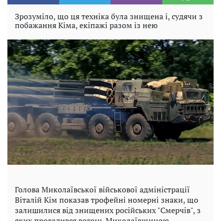
Зрозуміло, що ця техніка була знищена і, судячи з
побажання Кіма, екіпажі разом із нею
Голова Миколаївської військової адміністрації
Віталій Кім показав трофейні номерні знаки, що
залишилися від знищених російських "Смерчів", з
яких провадився вогонь Миколаївщиною.