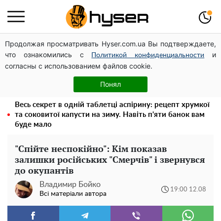
Продолжая просматривать Hyser.com.ua Вы подтверждаете,
Посол ОБСЄ вдруге відвідав місце російського удару
что ознакомились с
и
по житловому будинку на Подолі
Политикой конфиденциальности
согласны с использованием файлов cookie.
Дрони із націнкою: Олександр Конотопський вивів
мільйони оборонного бюджету через фіктивну фірму в
Понял
Естонії
Весь секрет в одній таблетці аспірину: рецепт хрумкої
та соковитої капусти на зиму. Навіть п'яти банок вам
буде мало
"Спійте неспокійно": Кім показав
залишки російських "Смерчів" і звернувся
до окупантів
Владимир Бойко
19:00 12.08
Всі матеріали автора