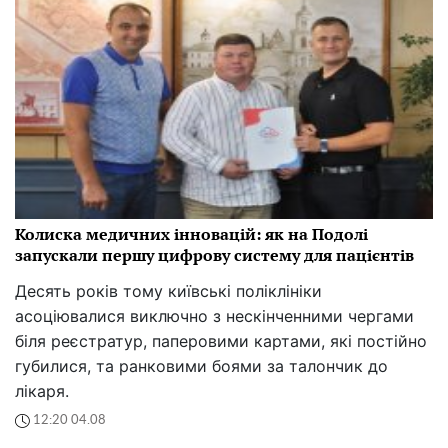
Колиска медичних інновацій: як на Подолі
запускали першу цифрову систему для пацієнтів
Десять років тому київські поліклініки
асоціювалися виключно з нескінченними чергами
біля реєстратур, паперовими картами, які постійно
губилися, та ранковими боями за талончик до
лікаря.
12:20 04.08