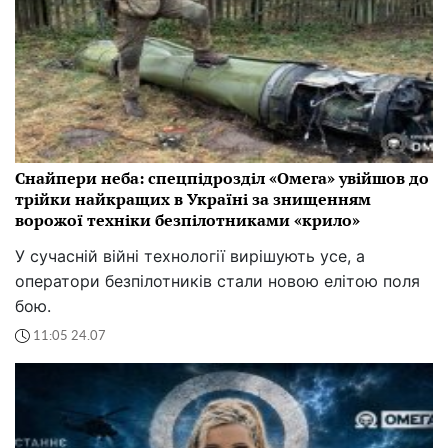
Снайпери неба: спецпідрозділ «Омега» увійшов до
трійки найкращих в Україні за знищенням
ворожої техніки безпілотниками «крило»
У сучасній війні технології вирішують усе, а
оператори безпілотників стали новою елітою поля
бою.
11:05 24.07