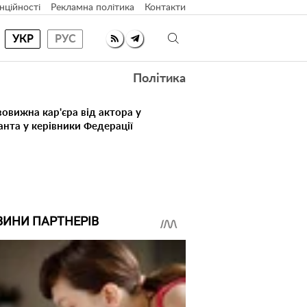
нційності
Рекламна політика
Контакти
УКР
РУС
Політика
овижна кар'єра від актора у
анта у керівники Федерації
ВИНИ ПАРТНЕРІВ