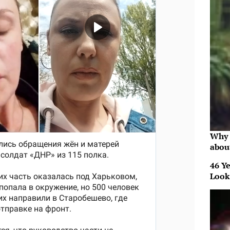
Why 
abou
46 Ye
Look