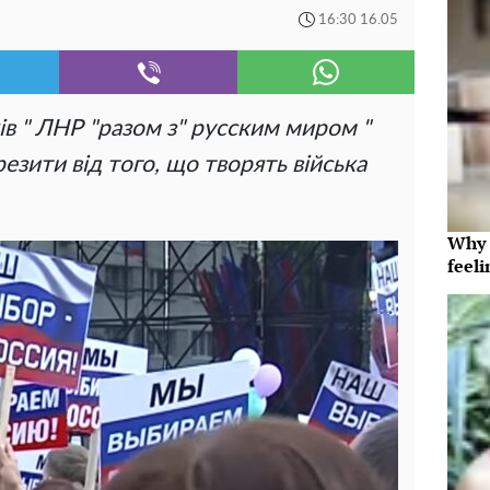
16:30 16.05
ів " ЛНР "разом з" русским миром "
зити від того, що творять війська
Why t
feeli