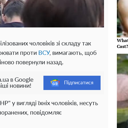
What
лізованих чоловіків зі складу так
Cast
воювати проти
ВСУ
, вимагають, щоб
міново повернули назад.
.ua в Google
Підписатися
іші новини!
НР" у вигляді їхніх чоловіків, несуть
 поранених, повідомляє