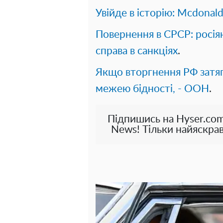
Увійде в історію: Mcdonald
Повернення в СРСР: росіян
справа в санкціях
.
Якщо вторгнення РФ затяг
межею бідності, - ООН
.
Підпишись на Hyser.com
News! Тільки найяскрав