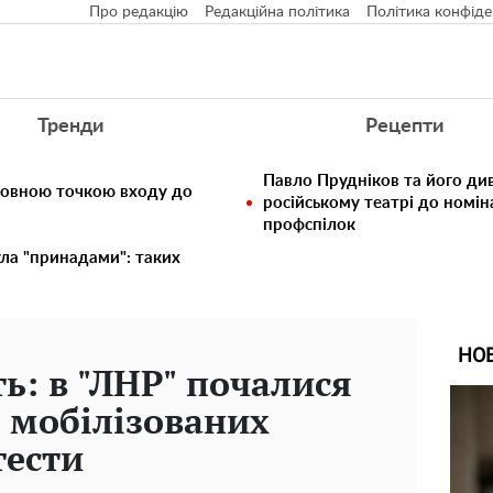
Про редакцію
Редакційна політика
Політика конфіде
Тренди
Рецепти
Павло Прудніков та його див
ловною точкою входу до
російському театрі до номін
профспілок
ула "принадами": таких
НО
ь: в "ЛНР" почалися
 мобілізованих
тести