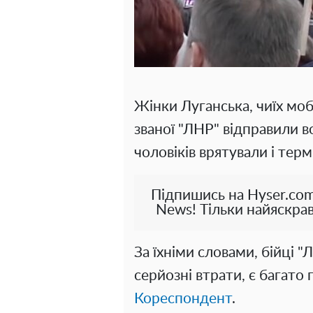
Жінки Луганська, чиїх мобі
званої "ЛНР" відправили 
чоловіків врятували і тер
Підпишись на Hyser.com
News! Тільки найяскрав
За їхніми словами, бійці "Л
серйозні втрати, є багато
Кореспондент
.