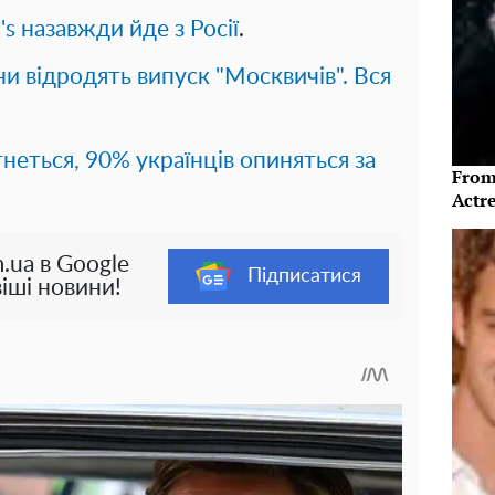
's назавжди йде з Росії
.
и відродять випуск "Москвичів". Вся
неться, 90% українців опиняться за
From
Actre
.ua в Google
Підписатися
іші новини!