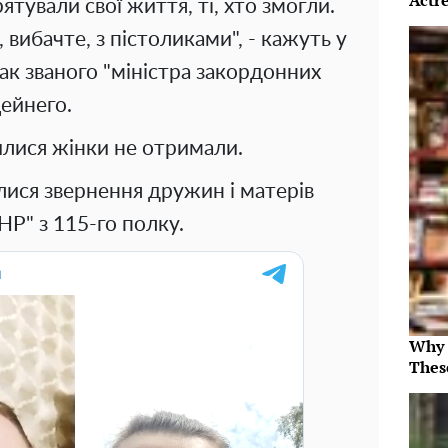
Actre
ятували свої життя, ті, хто змогли.
 вибачте, з пістоликами", - кажуть у
ак званого "міністра закордонних
ейнего.
илися жінки не отримали.
лися звернення дружин і матерів
НР" з 115-го полку.
Why 
Thes