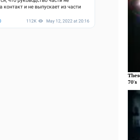
Thes
70's