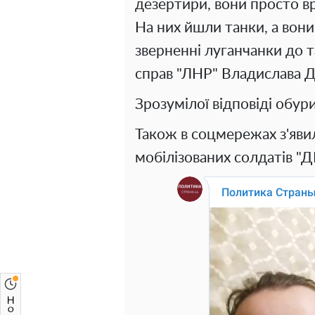
дезертири, вони просто вр
На них йшли танки, а вони,
зверненні луганчанки до т
справ "ЛНР" Владислава Д
Зрозумілої відповіді обур
Також в соцмережах з'яви
мобілізованих солдатів "Д