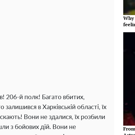
Why t
feeli
в! 206-й полк! Багато вбитих,
 залишився в Харківській області, їх
ускають! Вони не здалися, їх розбили
ли з бойових дій. Вони не
From