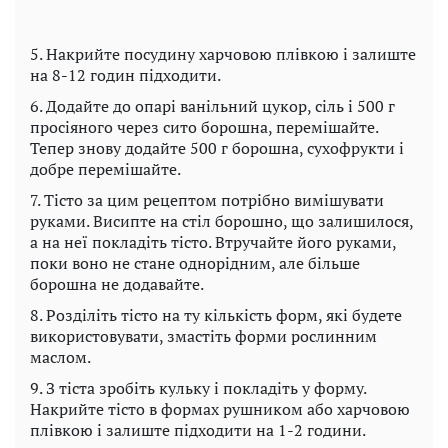
5. Накрийте посудину харчовою плівкою і залиште
на 8-12 годин підходити.
6. Додайте до опарі ванільний цукор, сіль і 500 г
просіяного через сито борошна, перемішайте.
Тепер знову додайте 500 г борошна, сухофрукти і
добре перемішайте.
7. Тісто за цим рецептом потрібно вимішувати
руками. Висипте на стіл борошно, що залишилося,
а на неї покладіть тісто. Втручайте його руками,
поки воно не стане однорідним, але більше
борошна не додавайте.
8. Розділіть тісто на ту кількість форм, які будете
використовувати, змастіть форми рослинним
маслом.
9. З тіста зробіть кульку і покладіть у форму.
Накрийте тісто в формах рушником або харчовою
плівкою і залиште підходити на 1-2 години.