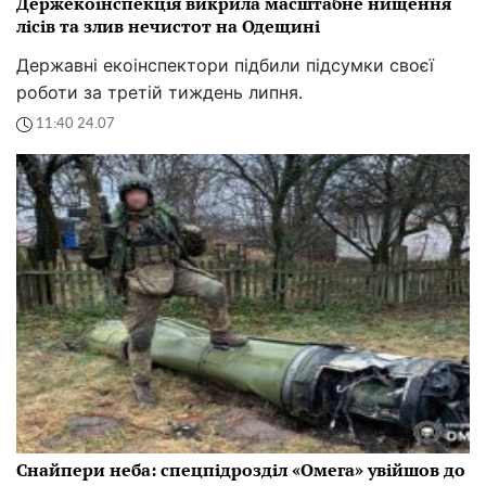
Держекоінспекція викрила масштабне нищення
лісів та злив нечистот на Одещині
Державні екоінспектори підбили підсумки своєї
роботи за третій тиждень липня.
11:40 24.07
Снайпери неба: спецпідрозділ «Омега» увійшов до