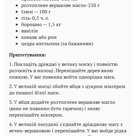
розтоплене вершкове масло-250 г
Ізюм — 100 г
сіль-0,5 ч. л.
борошно — 1,5 кг
ванілін
коньяк або ром
цедра апельсина (за бажанням)
Приготування:
1. Покладіть дріжджі у велику миску і повністю
розчиніть в молоці. Перемішайте дерев'яною
ложкою. У вас повинна вийти однорідна маса.
2. У великій мисці збийте яйця з цукром міксером
до пишної білої маси.
3. У яйця додайте розтоплене вершкове масло
(воно не повинно бути гарячим) і знову
перемішайте міксером.
4. У великій посудині з'єднайте дріжджову масу з
яєчно-вершковою і перемішайте. У вас вийде рідка