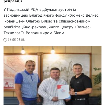
рекреації
У Подільській РДА відбулася зустріч із
засновницею Благодійного фонду «Хюменс Велнес
Іновейшен» Ольгою Білою та співзасновником
реабілітаційно-рекреаційного центру «Велнес-
Технології» Володимиром Білим.
16:55 05.08