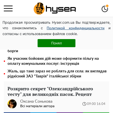
Продолжая просматривать Hyser.com.ua Вы подтверждаете,
Українська авіатранспортна асоціація звернулася до
что ознакомились с
и
Мінфіну із закликом уніфікувати оподаткування
Политикой конфиденциальности
согласны с использованием файлов cookie.
авіалізингу
"Думали, що за це нічого не буде": українцям
Понял
розповіли, через кого повернули відключення світла за
борги
Як учасник бойових дій може оформити пільгу на
оплату комунальних послуг: інструкція
Жаль, що таке зараз не роблять для села: як виглядав
рідкісний ЗАЗ "Таврія" італійської збірки
Розкрито секрет "Олександрійського
тесту" для великодніх пасок. Рецепт
Оксана Сонькова
09:00 16.04
Всі матеріали автора