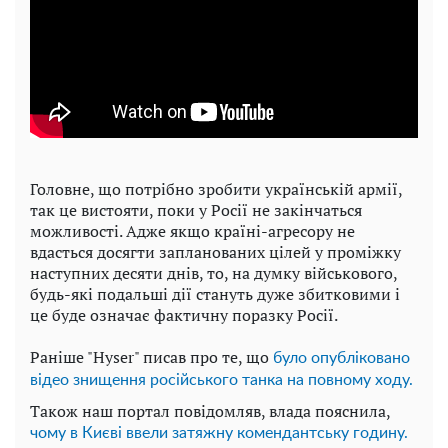
Головне, що потрібно зробити українській армії,
так це вистояти, поки у Росії не закінчаться
можливості. Адже якщо країні-агресору не
вдасться досягти запланованих цілей у проміжку
наступних десяти днів, то, на думку військового,
будь-які подальші дії стануть дуже збитковими і
це буде означає фактичну поразку Росії.
Раніше "Hyser" писав про те, що
було опубліковано
відео знищення російського танка на повному ходу.
Також наш портал повідомляв, влада пояснила,
чому в Києві ввели затяжну комендантську годину.