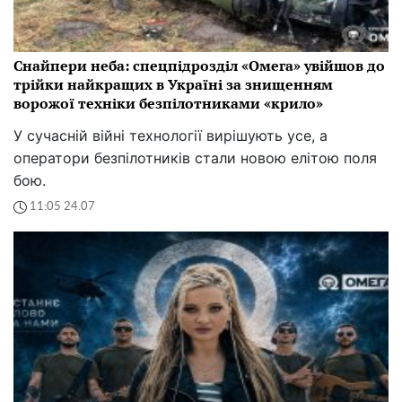
Снайпери неба: спецпідрозділ «Омега» увійшов до
трійки найкращих в Україні за знищенням
ворожої техніки безпілотниками «крило»
У сучасній війні технології вирішують усе, а
оператори безпілотників стали новою елітою поля
бою.
11:05 24.07