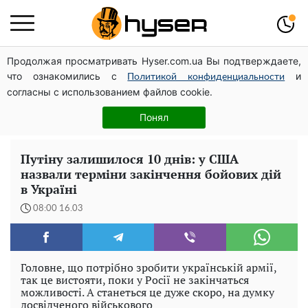
Продолжая просматривать Hyser.com.ua Вы подтверждаете,
Дрони із націнкою: Олександр Конотопський вивів
что ознакомились с
и
мільйони оборонного бюджету через фіктивну фірму в
Политикой конфиденциальности
согласны с использованием файлов cookie.
Естонії
Вчені розповіли, як інопланетяни спілкуються між
Понял
собою
Путіну залишилося 10 днів: у США
назвали терміни закінчення бойових дій
в Україні
08:00 16.03
Головне, що потрібно зробити українській армії,
так це вистояти, поки у Росії не закінчаться
можливості. А станеться це дуже скоро, на думку
досвідченого військового