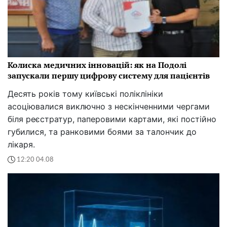
Колиска медичних інновацій: як на Подолі
запускали першу цифрову систему для пацієнтів
Десять років тому київські поліклініки
асоціювалися виключно з нескінченними чергами
біля реєстратур, паперовими картами, які постійно
губилися, та ранковими боями за талончик до
лікаря.
12:20 04.08