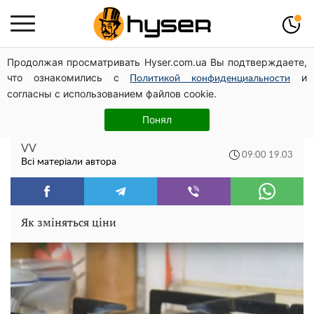
Продолжая просматривать Hyser.com.ua Вы подтверждаете,
Повністю гола Анна Трінчер блиснула "принадами":
что ознакомились с
и
таких розмірів ви ще не бачили
Политикой конфиденциальности
согласны с использованием файлов cookie.
Українцям підсунуть завищені тарифи за
Понял
газ: озвучена причина
VV
09:00 19.03
Всі матеріали автора
Як зміняться ціни