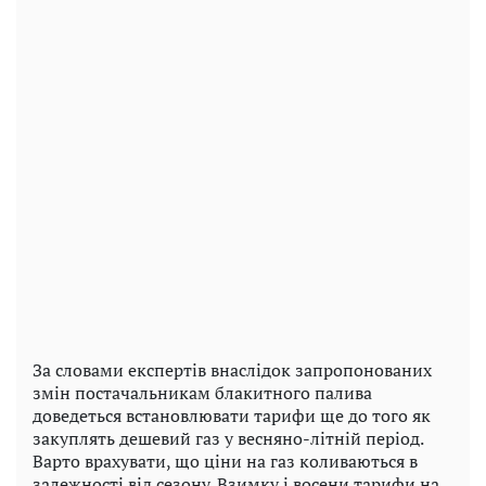
За словами експертів внаслідок запропонованих
змін постачальникам блакитного палива
доведеться встановлювати тарифи ще до того як
закуплять дешевий газ у весняно-літній період.
Варто врахувати, що ціни на газ коливаються в
залежності від сезону. Взимку і восени тарифи на