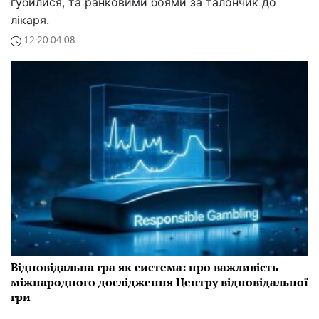
губилися, та ранковими боями за талончик до
лікаря.
12:20 04.08
Відповідальна гра як система: про важливість
міжнародного дослідження Центру відповідальної
гри