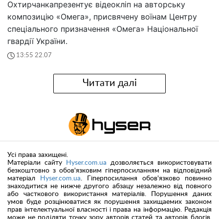
Охтирчанкапрезентує відеокліп на авторську
композицію «Омега», присвячену воїнам Центру
спеціального призначення «Омега» Національної
гвардії України.
13:55 22.07
Читати далі
Усі права захищені.
Матеріали сайту
Hyser.com.ua
дозволяється використовувати
безкоштовно з обов'язковим гіперпосиланням на відповідний
матеріал
Hyser.com.ua
. Гіперпосилання обов'язково повинно
знаходитися не нижче другого абзацу незалежно від повного
або часткового використання матеріалів. Порушення даних
умов буде розцінюватися як порушення захищаемих законом
прав інтелектуальної власності і права на інформацію. Редакція
може не поділяти точку зору авторів статей та авторів блогів.