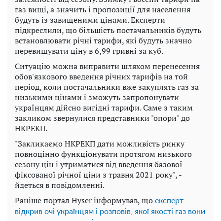
газ вищі, а значить і пропозиції для населення
будуть із завищеними цінами. Експерти
підкреслили, що більшість постачальників будуть
встановлювати річні тарифи, які будуть значно
перевищувати ціну в 6,99 гривні за куб.
Ситуацію можна виправити шляхом перенесення
обов'язкового введення річних тарифів на той
період, коли постачальники вже закуплять газ за
низькими цінами і зможуть запропонувати
українцям дійсно вигідні тарифи. Саме з таким
закликом звернулися представники "опори" до
НКРЕКП.
"Закликаємо НКРЕКП дати можливість ринку
повноцінно функціонувати протягом низького
сезону цін і утриматися від введення базової
фіксованої річної ціни з травня 2021 року", -
йдеться в повідомленні.
Раніше портал Hyser інформував, що
експерт
відкрив очі українцям і розповів, якої якості газ вони