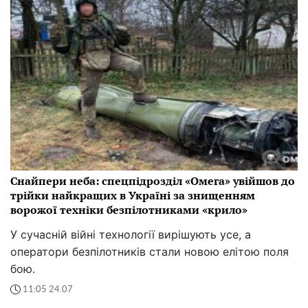
Снайпери неба: спецпідрозділ «Омега» увійшов до
трійки найкращих в Україні за знищенням
ворожої техніки безпілотниками «крило»
У сучасній війні технології вирішують усе, а
оператори безпілотників стали новою елітою поля
бою.
11:05 24.07