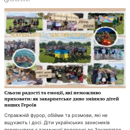
16:20 23.07
Сльози радості та емоції, які неможливо
приховати: як закарпатське диво змінило дітей
наших Героїв
Справжній фурор, обійми та розмови, які не
вщухають і досі. Діти українських захисників
повернулися з таємничої подорожі до Закарпаття,