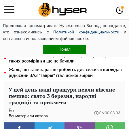
Продолжая просматривать Hyser.com.ua Вы подтверждаете,
Гола Олена Тополя у цікавих позах змусила відвисати
что ознакомились с
и
щелепи: злив відео – було лише початком
Политикой конфиденциальности
согласны с использованием файлов cookie.
Олена Тополя злив відео – це далеко не все: фронтмен
"Антитіла" Тарас Тополя став наступним
Понял
Повністю гола Анна Трінчер блиснула "принадами":
таких розмірів ви ще не бачили
Жаль, що таке зараз не роблять для села: як виглядав
рідкісний ЗАЗ "Таврія" італійської збірки
У цей день наші пращури пекли вівсяне
печиво: свято 3 березня, народні
традиції та прикмети
Ro
06:00 03.03
Всі матеріали автора