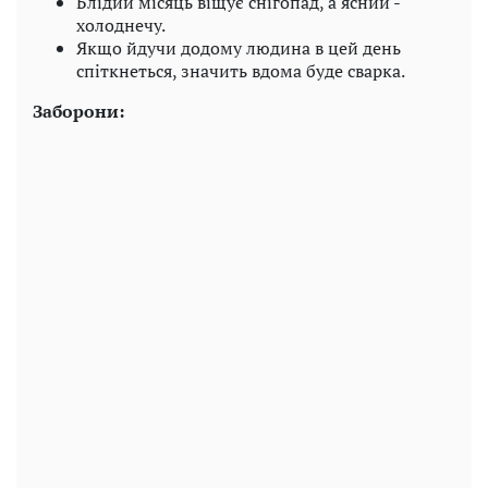
Блідий місяць віщує снігопад, а ясний -
холоднечу.
Якщо йдучи додому людина в цей день
спіткнеться, значить вдома буде сварка.
Заборони: