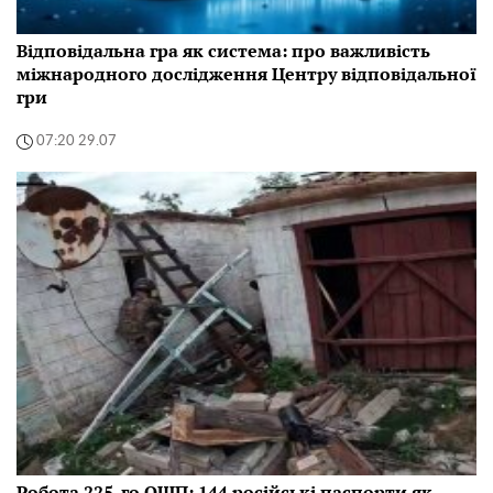
Відповідальна гра як система: про важливість
міжнародного дослідження Центру відповідальної
гри
07:20 29.07
Робота 225-го ОШП: 144 російські паспорти як