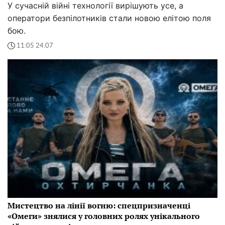
У сучасній війні технології вирішують усе, а
оператори безпілотників стали новою елітою поля
бою.
11:05 24.07
Мистецтво на лінії вогню: спецпризначенці
«Омеги» знялися у головних ролях унікального