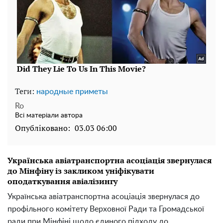
Теги:
народные приметы
Ro
Всі матеріали автора
Опубліковано:
03.03 06:00
Українська авіатранспортна асоціація звернулася
до Мінфіну із закликом уніфікувати
оподаткування авіалізингу
Українська авіатранспортна асоціація звернулася до
профільного комітету Верховної Ради та Громадської
ради при Мінфіні щодо єдиного підходу до