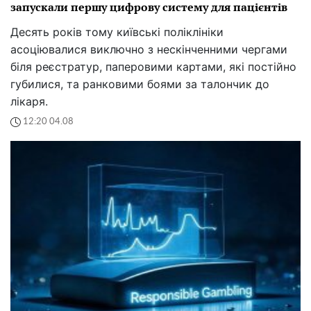
запускали першу цифрову систему для пацієнтів
Десять років тому київські поліклініки
асоціювалися виключно з нескінченними чергами
біля реєстратур, паперовими картами, які постійно
губилися, та ранковими боями за талончик до
лікаря.
12:20 04.08