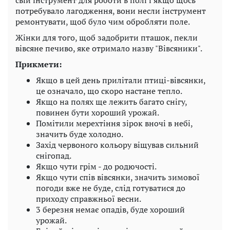
потребувало лагодження, вони несли інструмент
ремонтувати, щоб було чим обробляти поле.
Жінки для того, щоб задобрити пташок, пекли
вівсяне печиво, яке отримало назву "Вівсяники".
Прикмети:
Якщо в цей день прилітали птиці-вівсянки,
це означало, що скоро настане тепло.
Якщо на полях ще лежить багато снігу,
повинен бути хороший урожай.
Помітили мерехтіння зірок вночі в небі,
значить буде холодно.
Захід червоного кольору віщував сильний
снігопад.
Якщо чути грім - до родючості.
Якщо чути спів вівсянки, значить зимової
погоди вже не буде, слід готуватися до
приходу справжньої весни.
3 березня немає опадів, буде хороший
урожай.