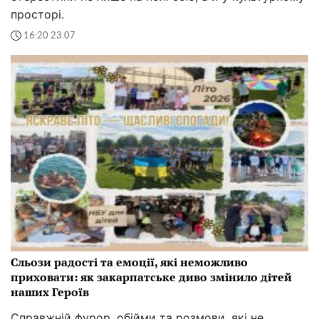
просторі.
16:20 23.07
Сльози радості та емоції, які неможливо
приховати: як закарпатське диво змінило дітей
наших Героїв
Справжній фурор, обійми та розмови, які не