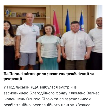
На Подолі обговорили розвиток реабілітації та
рекреації
У Подільській РДА відбулася зустріч із
засновницею Благодійного фонду «Хюменс Велнес
Іновейшен» Ольгою Білою та співзасновником
реабілітаційно-рекреаційного центру «Велнес-