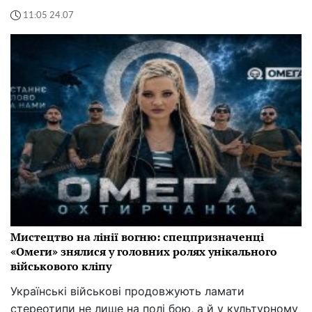
11:05 24.07
Мистецтво на лінії вогню: спецпризначенці
«Омеги» знялися у головних ролях унікального
військового кліпу
Українські військові продовжують ламати
стереотипи не лише на полі бою, а й у культурному