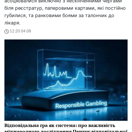
асоціювалися виключно з нескінченними чергами
біля реєстратур, паперовими картами, які постійно
губилися, та ранковими боями за талончик до
лікаря.
12:20 04.08
Відповідальна гра як система: про важливість
міжнародного дослідження Центру відповідальної