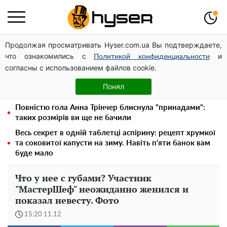
Продолжая просматривать Hyser.com.ua Вы подтверждаете,
Дрони із націнкою: Олександр Конотопський вивів
что ознакомились с
и
мільйони оборонного бюджету через фіктивну фірму в
Политикой конфиденциальности
согласны с использованием файлов cookie.
Естонії
Олена Тополя злив відео – це далеко не все: фронтмен
Понял
"Антитіла" Тарас Тополя став наступним
Повністю гола Анна Трінчер блиснула "принадами":
таких розмірів ви ще не бачили
Весь секрет в одній таблетці аспірину: рецепт хрумкої
та соковитої капусти на зиму. Навіть п'яти банок вам
буде мало
Что у нее с губами? Участник
"МастерШеф" неожиданно женился и
показал невесту. Фото
15:20 11.12