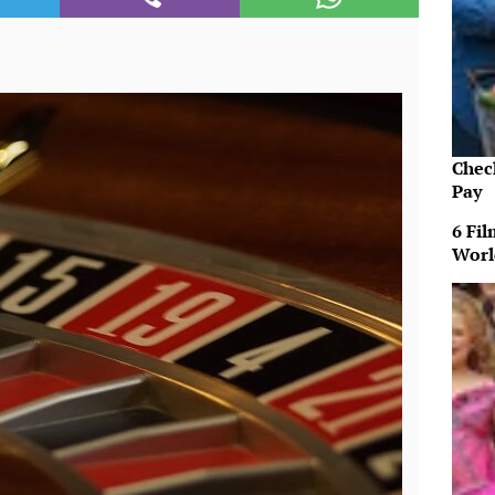
Chec
Pay
6 Fi
Worl