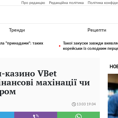
Про редакцію
Редакційна політика
Політика конфіде
Тренди
Рецепти
ула "принадами": таких
Такої закуски завжди виявля
корейськи із солодким перц
НО
-казино VBet
нансові махінації чи
ором
13:03 19.04