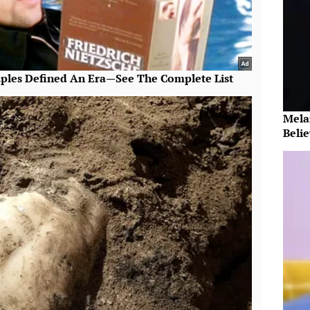
Mela
Beli