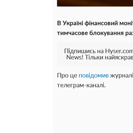
В Україні фінансовий мон
тимчасове блокування рах
Підпишись на Hyser.com
News! Тільки найяскрав
Про це
повідомив
журналі
телеграм-каналі.