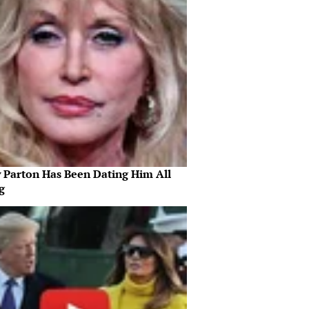
y Parton Has Been Dating Him All
g