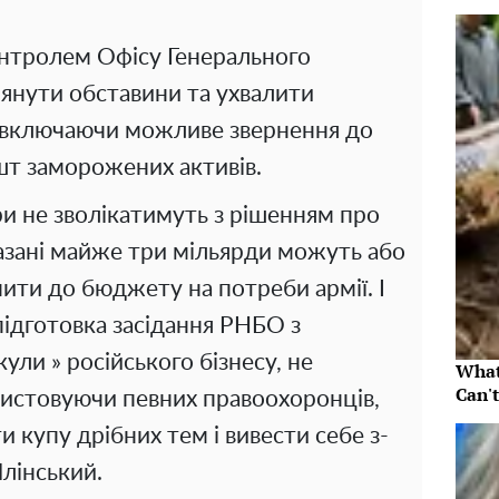
онтролем Офісу Генерального
лянути обставини та ухвалити
, включаючи можливе звернення до
шт заморожених активів.
и не зволікатимуть з рішенням про
азані майже три мільярди можуть або
апити до бюджету на потреби армії. І
 підготовка засідання РНБО з
кули » російського бізнесу, не
What
Can't
истовуючи певних правоохоронців,
 купу дрібних тем і вивести себе з-
Плінський.