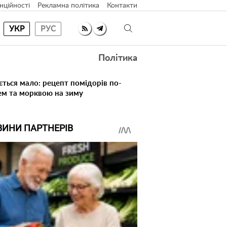
нційності
Рекламна політика
Контакти
УКР
РУС
Політика
ється мало: рецепт помідорів по-
ем та морквою на зиму
ВИНИ ПАРТНЕРІВ