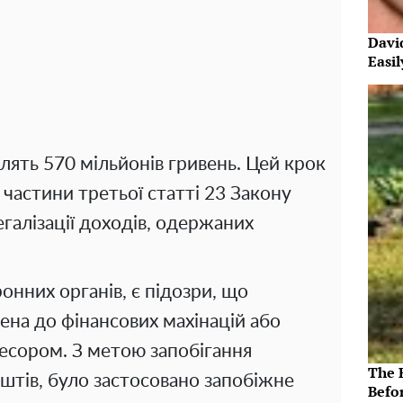
Davi
Easi
ять 570 мільйонів гривень. Цей крок
 частини третьої статті 23 Закону
егалізації доходів, одержаних
нних органів, є підозри, що
ена до фінансових махінацій або
ресором. З метою запобігання
The 
тів, було застосовано запобіжне
Befo