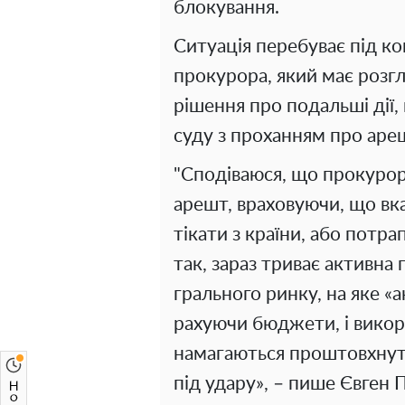
блокування.
Ситуація перебуває під к
прокурора, який має розг
рішення про подальші дії
суду з проханням про аре
"Сподіваюся, що прокурор
арешт, враховуючи, що вк
тікати з країни, або потр
так, зараз триває активна
грального ринку, на яке «а
рахуючи бюджети, і викор
намагаються проштовхнути
під удару», – пише Євген 