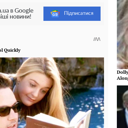
.ua в Google
Підписатися
іші новини!
Doll
Alon