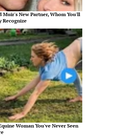
d Muir's New Partner, Whom You'll
ly Recognize
Equine Woman You've Never Seen
re