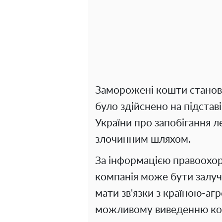
Заморожені кошти становл
було здійснено на підставі
України про запобігання л
злочинним шляхом.
За інформацією правоохоро
компанія може бути залуч
мати зв'язки з країною-аг
можливому виведенню кош