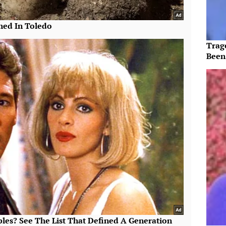
Trag
Been