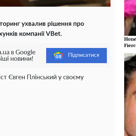
іторинг ухвалив рішення про
унків компанії VBet.
Hone
Fier
.ua в Google
Підписатися
іші новини!
ст Євген Плінський у своєму