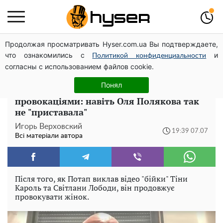
Продолжая просматривать Hyser.com.ua Вы подтверждаете,
Дрони із націнкою: Олександр Конотопський вивів
что ознакомились с
и
мільйони оборонного бюджету через фіктивну фірму в
Политикой конфиденциальности
согласны с использованием файлов cookie.
Естонії
Понял
Потап жорстко вчепився в Тіну Кароль з
провокаціями: навіть Оля Полякова так
не "приставала"
Игорь Верховский
19:39 07.07
Всі матеріали автора
Після того, як Потап виклав відео "бійки" Тіни
Кароль та Світлани Лободи, він продовжує
провокувати жінок.