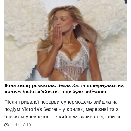
Вона знову розквітла: Белла Хадід повернулася на
подіум Victoria’s Secret - і це було вибухово
Після тривалої перерви супермодель вийшла на
подіум Victoria’s Secret - у крилах, мереживі та з
блиском упевненості, який неможливо підробити
11:14 16.10