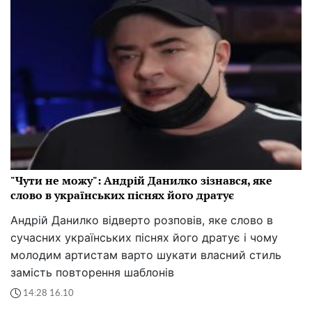
"Чути не можу": Андрій Данилко зізнався, яке
слово в українських піснях його дратує
Андрій Данилко відверто розповів, яке слово в
сучасних українських піснях його дратує і чому
молодим артистам варто шукати власний стиль
замість повторення шаблонів
14:28 16.10