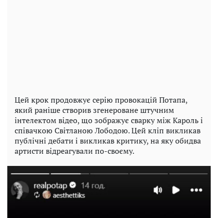
Цей крок продовжує серію провокацій Потапа,
який раніше створив згенероване штучним
інтелектом відео, що зображує сварку між Кароль і
співачкою Світланою Лободою. Цей кліп викликав
публічні дебати і викликав критику, на яку обидва
артисти відреагували по-своєму.