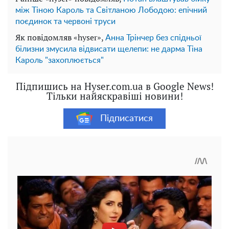
між Тіною Кароль та Світланою Лободою: епічний
поєдинок та червоні труси
Як повідомляв «hyser»,
Анна Трінчер без спідньої
білизни змусила відвисати щелепи: не дарма Тіна
Кароль "захоплюється"
Підпишись на Hyser.com.ua в Google News!
Тільки найяскравіші новини!
Підписатися