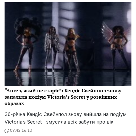
“Ангел, який не старіє”: Кендіс Свейнпол знову
запалила подіум Victoria’s Secret у розкішних
образах
36-річна Кендіс Свейнпол знову вийшла на подіум
Victoria’s Secret і змусила всіх забути про вік
09:42 16.10