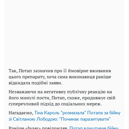
Так, Потап зазначив про її ймовірне вживання
цього препарату, хоча сама виконавиця раніше
відкидала подібні заяви.
Незважаючи на негативну публічну реакцію на
його минулі пости, Потап, схоже, продовжує свій
суперечливий підхід до соціальних мереж.
Нагадаємо,
Тіна Кароль "розмазала" Потапа за бійку
зі Світланою Лободою: "Починає паразитувати"
Раніше «hyser» повідомляв,
Потап влаштував бійку