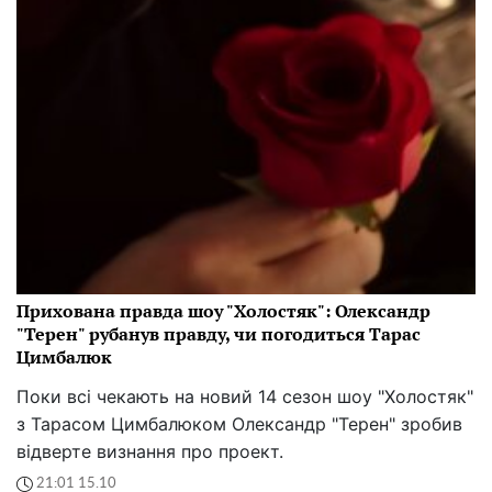
Прихована правда шоу "Холостяк": Олександр
"Терен" рубанув правду, чи погодиться Тарас
Цимбалюк
Поки всі чекають на новий 14 сезон шоу "Холостяк"
з Тарасом Цимбалюком Олександр "Терен" зробив
відверте визнання про проект.
21:01 15.10