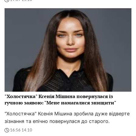
"Холостячка" Ксенія Мішина повернулася із
гучною заявою: "Мене намагалися знищити"
"Холостячка" Ксенія Мішина зробила дуже відверте
зізнання та епічно повернулася до старого.
16:56 14.10