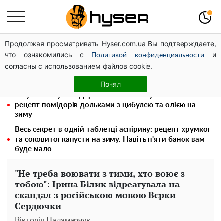
Продолжая просматривать Hyser.com.ua Вы подтверждаете,
Гола Олена Тополя у цікавих позах змусила відвисати
что ознакомились с
и
щелепи: злив відео – було лише початком
Политикой конфиденциальности
согласны с использованием файлов cookie.
Олена Тополя злив відео – це далеко не все: фронтмен
"Антитіла" Тарас Тополя став наступним
Понял
Таку смакоту ви відкриватимете банку за банкою:
рецепт помідорів дольками з цибулею та олією на
зиму
Весь секрет в одній таблетці аспірину: рецепт хрумкої
та соковитої капусти на зиму. Навіть п'яти банок вам
буде мало
"Не треба воювати з тими, хто воює з
тобою": Ірина Білик відреагувала на
скандал з російською мовою Вєрки
Сердючки
Вікторія Паламарчук