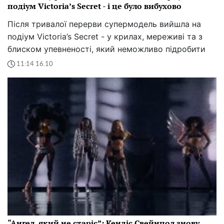
подіум Victoria’s Secret - і це було вибухово
Після тривалої перерви супермодель вийшла на
подіум Victoria’s Secret - у крилах, мереживі та з
блиском упевненості, який неможливо підробити
11:14 16.10
“Ангел, який не старіє”: Кендіс Свейнпол знову