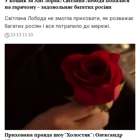
У кошик за Ані Лорак: Світлана Лобода попалася
на гарячому – задовольняє багатих росіян
Світлана Лобода не змогла приховати, як розважає
багатих росіян і все потрапило до мережі.
23:13 15.10
Прихована правда шоу "Холостяк": Олександр