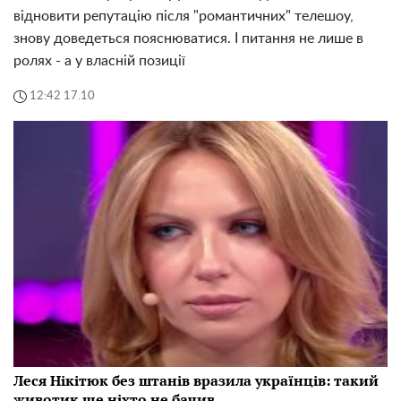
відновити репутацію після "романтичних" телешоу,
знову доведеться пояснюватися. І питання не лише в
ролях - а у власній позиції
12:42 17.10
Леся Нікітюк без штанів вразила українців: такий
животик ще ніхто не бачив