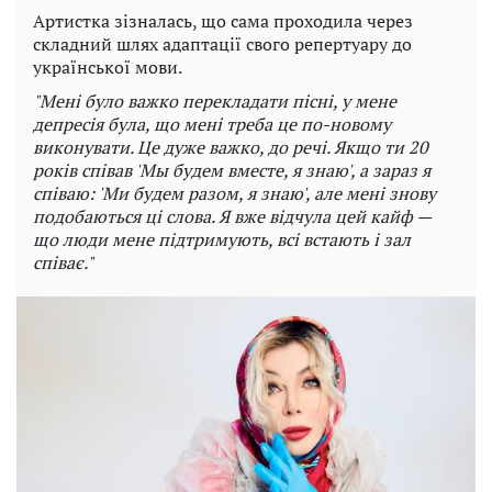
Артистка зізналась, що сама проходила через
складний шлях адаптації свого репертуару до
української мови.
"Мені було важко перекладати пісні, у мене
депресія була, що мені треба це по-новому
виконувати. Це дуже важко, до речі. Якщо ти 20
років співав 'Мы будем вместе, я знаю', а зараз я
співаю: 'Ми будем разом, я знаю', але мені знову
подобаються ці слова. Я вже відчула цей кайф —
що люди мене підтримують, всі встають і зал
співає."