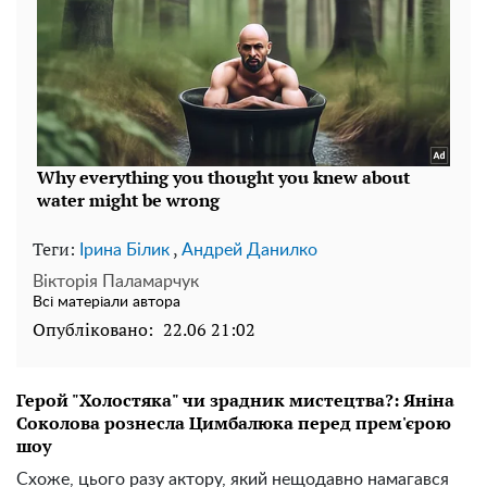
Теги:
,
Ірина Білик
Андрей Данилко
Вікторія Паламарчук
Всі матеріали автора
Опубліковано:
22.06 21:02
Герой "Холостяка" чи зрадник мистецтва?: Яніна
Соколова рознесла Цимбалюка перед прем'єрою
шоу
Схоже, цього разу актору, який нещодавно намагався