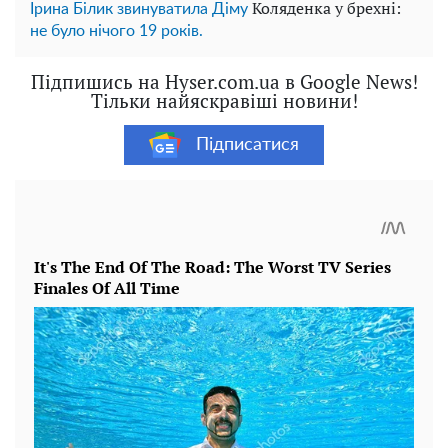
Коляденка у брехні:
Ірина Білик звинуватила Діму
не було нічого 19 років.
Підпишись на Hyser.com.ua в Google News!
Тільки найяскравіші новини!
Підписатися