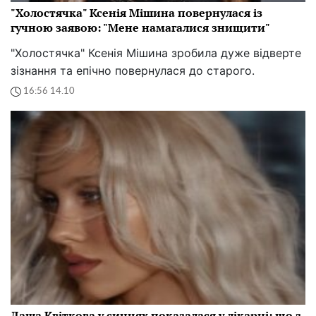
"Холостячка" Ксенія Мішина повернулася із
гучною заявою: "Мене намагалися знищити"
"Холостячка" Ксенія Мішина зробила дуже відверте
зізнання та епічно повернулася до старого.
16:56 14.10
Даша Квіткова у синцях показалася у лікарні: що з