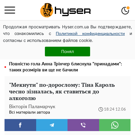
Продолжая просматривать Hyser.com.ua Вы подтверждаете,
Дрони із націнкою: Олександр Конотопський вивів
что ознакомились с
и
мільйони оборонного бюджету через фіктивну фірму в
Политикой конфиденциальности
согласны с использованием файлов cookie.
Естонії
Олена Тополя злив відео – це далеко не все: фронтмен
Понял
"Антитіла" Тарас Тополя став наступним
Повністю гола Анна Трінчер блиснула "принадами":
таких розмірів ви ще не бачили
"Мекнути" по-дорослому: Тіна Кароль
чесно зізналась, як ставиться до
алкоголю
Вікторія Паламарчук
18:24 12.06
Всі матеріали автора