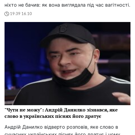
ніхто не бачив: як вона виглядала під час вагітності.
19:39 16.10
"Чути не можу": Андрій Данилко зізнався, яке
слово в українських піснях його дратує
Андрій Данилко відверто розповів, яке слово в
сучасних українських піснях його дратує і чому