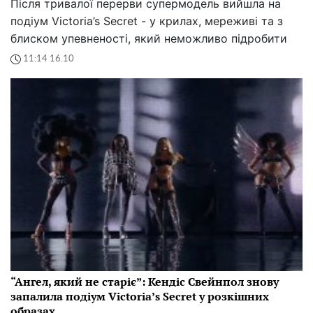
Після тривалої перерви супермодель вийшла на
подіум Victoria’s Secret - у крилах, мереживі та з
блиском упевненості, який неможливо підробити
11:14 16.10
“Ангел, який не старіє”: Кендіс Свейнпол знову
запалила подіум Victoria’s Secret у розкішних
образах