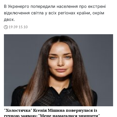
В Укренерго попередили населення про екстрені
відключення світла у всіх регіонах країни, окрім
двох.
19:39 15.10
"Холостячка" Ксенія Мішина повернулася із
гучною заявою: "Мене намагалися знищити"