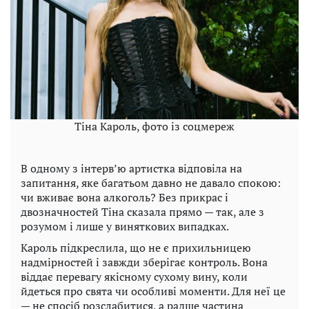
Тіна Кароль, фото із соцмереж
В одному з інтерв’ю артистка відповіла на
запитання, яке багатьом давно не давало спокою:
чи вживає вона алкоголь? Без прикрас і
двозначностей Тіна сказала прямо — так, але з
розумом і лише у виняткових випадках.
Кароль підкреслила, що не є прихильницею
надмірностей і завжди зберігає контроль. Вона
віддає перевагу якісному сухому вину, коли
йдеться про свята чи особливі моменти. Для неї це
— не спосіб розслабитися, а радше частина