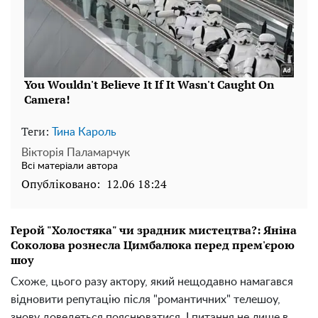
Теги:
Тина Кароль
Вікторія Паламарчук
Всі матеріали автора
Опубліковано:
12.06 18:24
Герой "Холостяка" чи зрадник мистецтва?: Яніна
Соколова рознесла Цимбалюка перед прем'єрою
шоу
Схоже, цього разу актору, який нещодавно намагався
відновити репутацію після "романтичних" телешоу,
знову доведеться пояснюватися. І питання не лише в