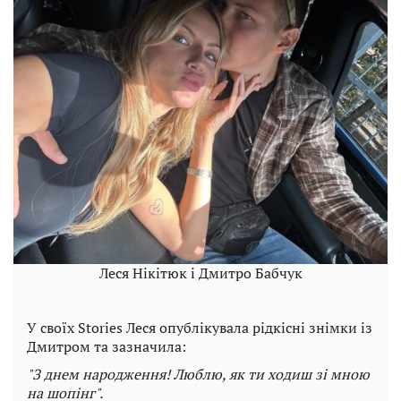
Леся Нікітюк і Дмитро Бабчук
У своїх Stories Леся опублікувала рідкісні знімки із
Дмитром та зазначила:
"З днем ​​народження! Люблю, як ти ходиш зі мною
на шопінг".