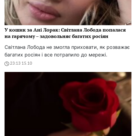
У кошик за Ані Лорак: Світлана Лобода попалася
на гарячому – задовольняє багатих росіян
Світлана Лобода не змогла приховати, як розважає
багатих росіян і все потрапило до мережі.
23:13 15.10