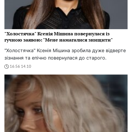
"Холостячка" Ксенія Мішина повернулася із
гучною заявою: "Мене намагалися знищити"
"Холостячка" Ксенія Мішина зробила дуже відверте
зізнання та епічно повернулася до старого.
16:56 14.10