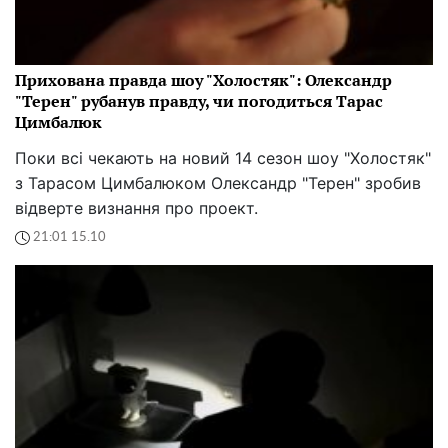
Прихована правда шоу "Холостяк": Олександр
"Терен" рубанув правду, чи погодиться Тарас
Цимбалюк
Поки всі чекають на новий 14 сезон шоу "Холостяк"
з Тарасом Цимбалюком Олександр "Терен" зробив
відверте визнання про проект.
21:01 15.10