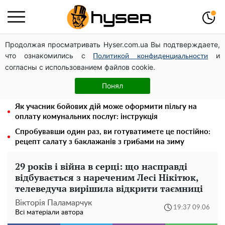
Продолжая просматривать Hyser.com.ua Вы подтверждаете,
Дрони із націнкою: Олександр Конотопський вивів
что ознакомились с
и
мільйони оборонного бюджету через фіктивну фірму в
Политикой конфиденциальности
согласны с использованием файлов cookie.
Естонії
Гола Олена Тополя у цікавих позах змусила відвисати
Понял
щелепи: злив відео – було лише початком
Як учасник бойових дій може оформити пільгу на
оплату комунальних послуг: інструкція
Спробувавши один раз, ви готуватимете це постійно:
рецепт салату з баклажанів з грибами на зиму
29 років і війна в серці: що насправді
відбувається з нареченим Лесі Нікітюк,
телеведуча вирішила відкрити таємниці
Вікторія Паламарчук
19:37 09.06
Всі матеріали автора