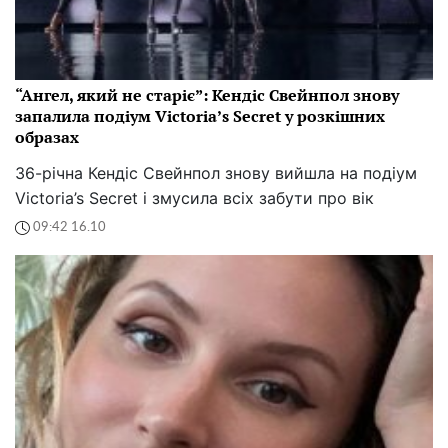
“Ангел, який не старіє”: Кендіс Свейнпол знову
запалила подіум Victoria’s Secret у розкішних
образах
36-річна Кендіс Свейнпол знову вийшла на подіум
Victoria’s Secret і змусила всіх забути про вік
09:42 16.10