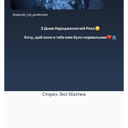
Сториз Лесі Нікітюк