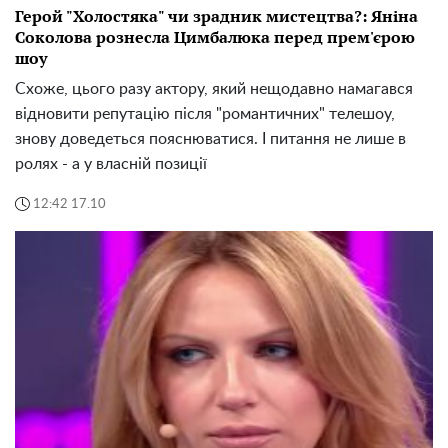
Герой "Холостяка" чи зрадник мистецтва?: Яніна
Соколова рознесла Цимбалюка перед прем'єрою
шоу
Схоже, цього разу актору, який нещодавно намагався
відновити репутацію після "романтичних" телешоу,
знову доведеться пояснюватися. І питання не лише в
ролях - а у власній позиції
12:42 17.10