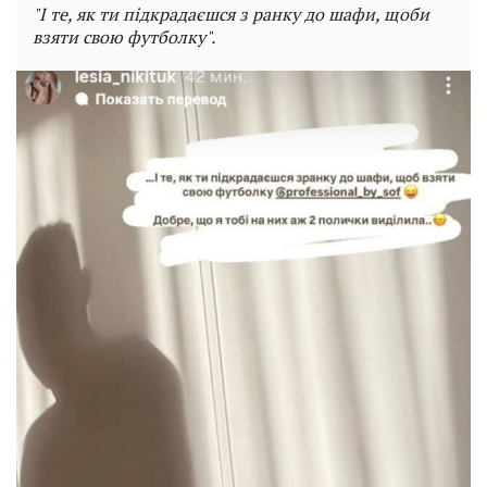
"І те, як ти підкрадаєшся з ранку до шафи, щоби
взяти свою футболку".