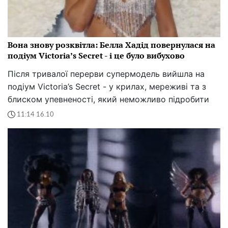
Вона знову розквітла: Белла Хадід повернулася на
подіум Victoria’s Secret - і це було вибухово
Після тривалої перерви супермодель вийшла на
подіум Victoria’s Secret - у крилах, мереживі та з
блиском упевненості, який неможливо підробити
11:14 16.10