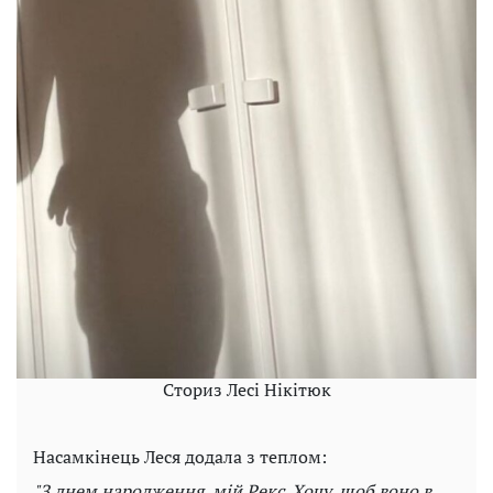
Сториз Лесі Нікітюк
Насамкінець Леся додала з теплом:
"З днем ​​народження, мій Рекс. Хочу, щоб воно в