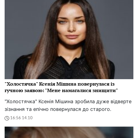
"Холостячка" Ксенія Мішина повернулася із
гучною заявою: "Мене намагалися знищити"
"Холостячка" Ксенія Мішина зробила дуже відверте
зізнання та епічно повернулася до старого.
16:56 14.10