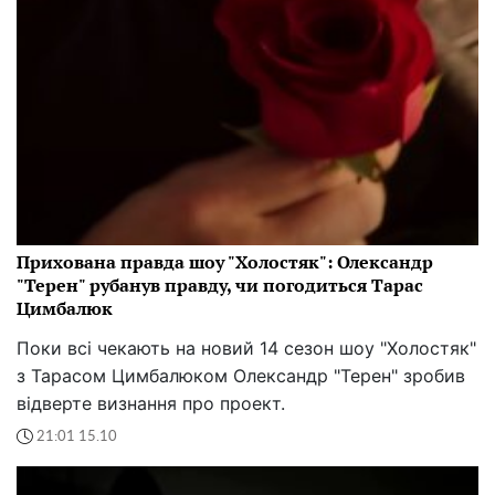
Прихована правда шоу "Холостяк": Олександр
"Терен" рубанув правду, чи погодиться Тарас
Цимбалюк
Поки всі чекають на новий 14 сезон шоу "Холостяк"
з Тарасом Цимбалюком Олександр "Терен" зробив
відверте визнання про проект.
21:01 15.10