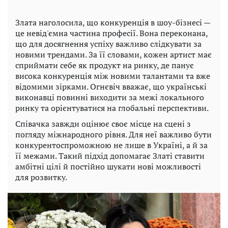
Злата наголосила, що конкуренція в шоу-бізнесі —
це невід'ємна частина професії. Вона переконана,
що для досягнення успіху важливо слідкувати за
новими трендами. За її словами, кожен артист має
сприймати себе як продукт на ринку, де панує
висока конкуренція між новими талантами та вже
відомими зірками. Огнєвіч вважає, що українські
виконавці повинні виходити за межі локального
ринку та орієнтуватися на глобальні перспективи.
Співачка завжди оцінює своє місце на сцені з
погляду міжнародного рівня. Для неї важливо бути
конкурентоспроможною не лише в Україні, а й за
її межами. Такий підхід допомагає Златі ставити
амбітні цілі й постійно шукати нові можливості
для розвитку.