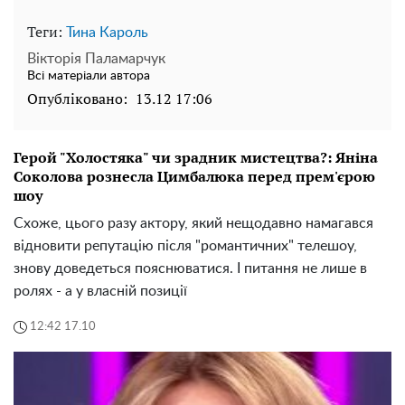
Теги:
Тина Кароль
Вікторія Паламарчук
Всі матеріали автора
Опубліковано:
13.12 17:06
Герой "Холостяка" чи зрадник мистецтва?: Яніна
Соколова рознесла Цимбалюка перед прем'єрою
шоу
Схоже, цього разу актору, який нещодавно намагався
відновити репутацію після "романтичних" телешоу,
знову доведеться пояснюватися. І питання не лише в
ролях - а у власній позиції
12:42 17.10