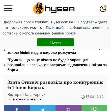
Продолжая просматривать Hyser.com.ua Вы подтверждаете,
Гола Олена Тополя у цікавих позах змусила відвисати
что ознакомились с
и
щелепи: злив відео – було лише початком
Политикой конфиденциальности
согласны с использованием файлов cookie.
Повністю гола Анна Трінчер блиснула "принадами":
таких розмірів ви ще не бачили
Понял
"Холостячка" Ксенія Мішина перестаралася і блиснула
зоною бікіні: надто широко розсунула
"Думали, що за це нічого не буде": українцям
розповіли, через кого повернули відключення світла за
борги
Злата Огнєвіч розповіла про конкуренцію
із Тіною Кароль
Вікторія Паламарчук
17:06 13.12
Всі матеріали автора