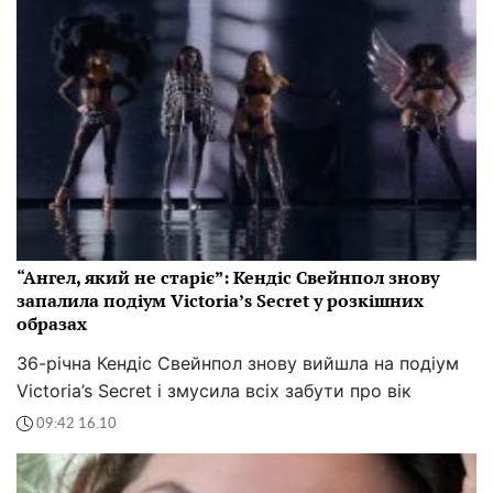
“Ангел, який не старіє”: Кендіс Свейнпол знову
запалила подіум Victoria’s Secret у розкішних
образах
36-річна Кендіс Свейнпол знову вийшла на подіум
Victoria’s Secret і змусила всіх забути про вік
09:42 16.10