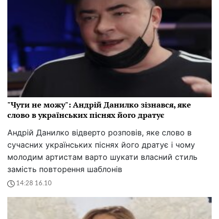
"Чути не можу": Андрій Данилко зізнався, яке
слово в українських піснях його дратує
Андрій Данилко відверто розповів, яке слово в
сучасних українських піснях його дратує і чому
молодим артистам варто шукати власний стиль
замість повторення шаблонів
14:28 16.10