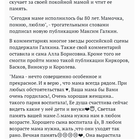
скучает за своей покойной мамой и чтит ее
память.
"Сегодня маме исполнилось бы 80 лет. Мамочка,
помню, люблю", - трогательными словами
подписал новую публикацию Максим Галкин.
В комментариях многие звезды российской сцены
поддержали Галкина. Также свой комментарий
оставила и сама Алла Борисовна. Кроме того не
смогли пройти мимо такой публикации Киркоров,
Басков, Винокур и Королева.
"Мама - нечто совершенно особенное и
прекрасное. И я верю , что мама всегда рядом. При
любых обстоятельствах ♥️, Ваша мама бы Вами
очень гордилась!, Очень хорошая женщина..
такого парня воспитала!, Ее душа счастлива сейчас
видеть какие у неё дети и внуки❤️😇, Светлая
память вашей маме👃мама нужна нам в любом
возрасте. Хорошего сына воспитала 👍, В любом
возрасте мама нужна, жаль ,что они уходят так
рано. Вечная память😢😢😢😢❤️, Она вырастила