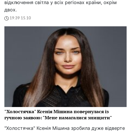
відключення світла у всіх регіонах країни, окрім
двох.
19:39 15.10
"Холостячка" Ксенія Мішина повернулася із
гучною заявою: "Мене намагалися знищити"
"Холостячка" Ксенія Мішина зробила дуже відверте