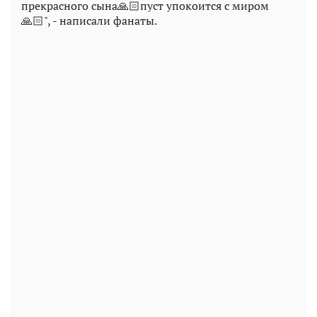
прекрасного сына🙏🏻пуст упокоится с миром
🙏🏻", - написали фанаты.