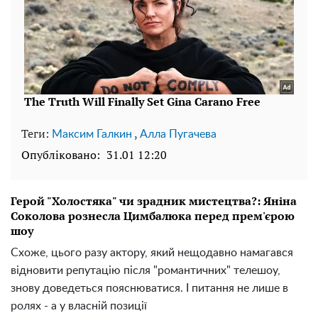
Теги:
,
Максим Галкин
Алла Пугачева
Опубліковано:
31.01 12:20
Герой "Холостяка" чи зрадник мистецтва?: Яніна
Соколова рознесла Цимбалюка перед прем'єрою
шоу
Схоже, цього разу актору, який нещодавно намагався
відновити репутацію після "романтичних" телешоу,
знову доведеться пояснюватися. І питання не лише в
ролях - а у власній позиції