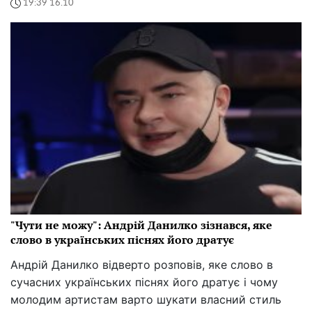
19:39 16.10
"Чути не можу": Андрій Данилко зізнався, яке
слово в українських піснях його дратує
Андрій Данилко відверто розповів, яке слово в
сучасних українських піснях його дратує і чому
молодим артистам варто шукати власний стиль