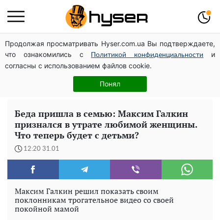
Продолжая просматривать Hyser.com.ua Вы подтверждаете,
Гола Олена Тополя у цікавих позах змусила відвисати
что ознакомились с
и
щелепи: злив відео – було лише початком
Политикой конфиденциальности
согласны с использованием файлов cookie.
Таку смакоту ви відкриватимете банку за банкою:
рецепт помідорів дольками з цибулею та олією на
Понял
зиму
Беда пришла в семью: Максим Галкин
признался в утрате любимой женщины.
Что теперь будет с детьми?
12:20 31.01
Максим Галкин решил показать своим
поклонникам трогательное видео со своей
покойной мамой