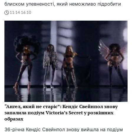
блиском упевненості, який неможливо підробити
11:14 16.10
“Ангел, який не старіє”: Кендіс Свейнпол знову
запалила подіум Victoria’s Secret у розкішних
образах
36-річна Кендіс Свейнпол знову вийшла на подіум