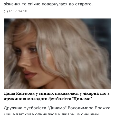
зізнання та епічно повернулася до старого.
16:56 14.10
Даша Квіткова у синцях показалася у лікарні: що з
дружиною молодого футболіста "Динамо"
Дружина футболіста "Динамо" Володимира Бражка
Даша Квіткова опинилася у лікарні із синцями.