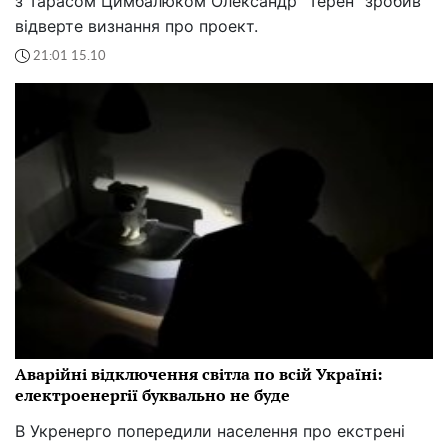
з Тарасом Цимбалюком Олександр "Терен" зробив
відверте визнання про проект.
21:01 15.10
Аварійні відключення світла по всій Україні:
електроенергії буквально не буде
В Укренерго попередили населення про екстрені