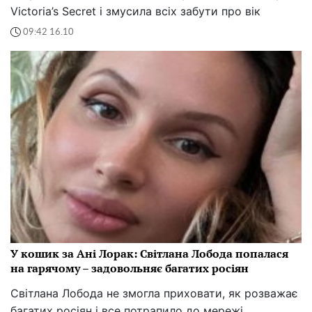
Victoria’s Secret і змусила всіх забути про вік
09:42 16.10
У кошик за Ані Лорак: Світлана Лобода попалася
на гарячому – задовольняє багатих росіян
Світлана Лобода не змогла приховати, як розважає
багатих росіян і все потрапило до мережі.