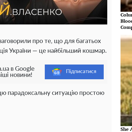
Colu
Bloo
Comp
заговорили про те, що для багатьох
ація України — це найбільший кошмар.
.ua в Google
Підписатися
іші новини!
 цю парадоксальну ситуацію простою
She 