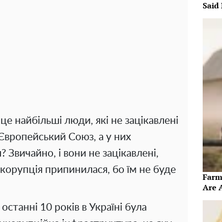
Said 
 це найбільші люди, які не зацікавлені
Європейський Союз, а у них
 Звичайно, і вони не зацікавлені,
 корупція припинилася, бо їм не буде
Farm
Are 
останні 10 років в Україні була