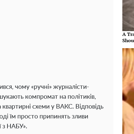
A Tr
Shou
вся, чому «ручні» журналісти-
й шукають компромат на політиків,
 квартирні схеми у ВАКС. Відповідь
оді їм просто припинять зливи
 з НАБУ».