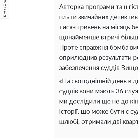
Авторка програми та її гі
плати звичайних детектив
тисяч гривень на місяць б
щонайменше втричі більш
Проте справжня бомба виб
оприлюднив результати р
забезпечення суддів Вищо
«На сьогоднішній день в д
суддів вони мають 36 служб
ми дослідили ще не до кінц
історії, що може бути є с
шлюбі, отримали дві квар