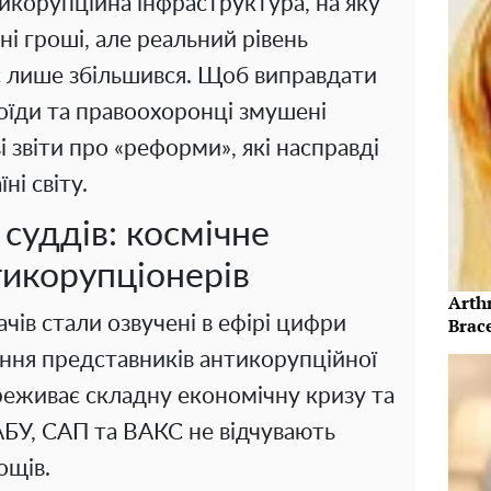
икорупційна інфраструктура, на яку
і гроші, але реальний рівень
час лише збільшився. Щоб виправдати
тоїди та правоохоронці змушені
 звіти про «реформи», які насправді
ні світу.
 суддів: космічне
тикорупціонерів
Arth
ів стали озвучені в ефірі цифри
Brace
ення представників антикорупційної
ереживає складну економічну кризу та
БУ, САП та ВАКС не відчувають
ощів.