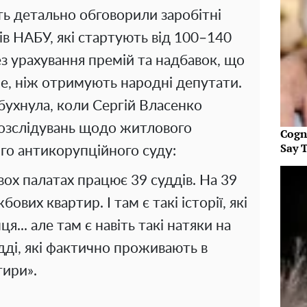
сть детально обговорили заробітні
ів НАБУ, які стартують від 100–140
ез урахування премій та надбавок, що
е, ніж отримують народні депутати.
ухнула, коли Сергій Власенко
озслідувань щодо житлового
Cogn
Say 
го антикорупційного суду:
вох палатах працює 39 суддів. На 39
ових квартир. І там є такі історії, які
я... але там є навіть такі натяки на
удді, які фактично проживають в
тири».