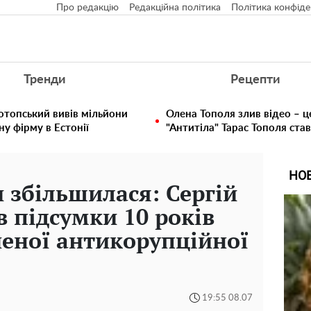
Про редакцію
Редакційна політика
Політика конфіде
Тренди
Рецепти
отопський вивів мільйони
Олена Тополя злив відео – ц
у фірму в Естонії
"Антитіла" Тарас Тополя ста
НО
и збільшилася: Сергій
в підсумки 10 років
еної антикорупційної
19:55 08.07