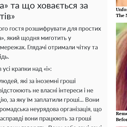
а» та що ховається за
Unfo
тів»
The 
ого гостя розшифрувати для простих
а», який щодня миготить у
мережах. Глядачі отримали чітку та
ідь.
усі крапки над «і»:
юдей, які за іноземні гроші
ідстоюють не власні інтереси і не
ію, за яку їм заплатили гроші... Вони
громадська неурядова організація, що
Reme
насправді вони працюють за гроші
Befo