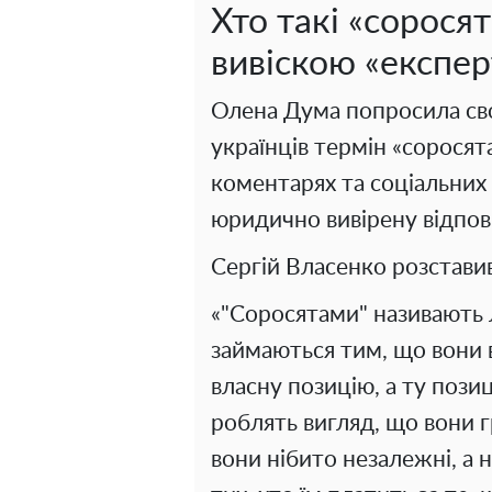
Хто такі «соросят
вивіскою «експер
Олена Дума попросила св
українців термін «соросят
коментарях та соціальних 
юридично вивірену відпов
Сергій Власенко розставив 
«"Соросятами" називають л
займаються тим, що вони в
власну позицію, а ту позиц
роблять вигляд, що вони 
вони нібито незалежні, а 