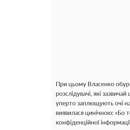
При цьому Власенко обури
розслідувачі, які зазвича
уперто заплющують очі на
виявилася цинічною: «Бо т
конфіденційної інформації