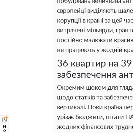
побудована величезна ант
європейці виділяють шален
корупції в країні за цей 
витрачені мільярди, гран
постійно малювати красиві
не працюють у жодній краї
36 квартир на 39
забезпечення ан
Окремим шоком для глядач
щодо статків та забезпеч
вертикалі. Поки країна п
урізає бюджети, штати НА
жодних фінансових трудн