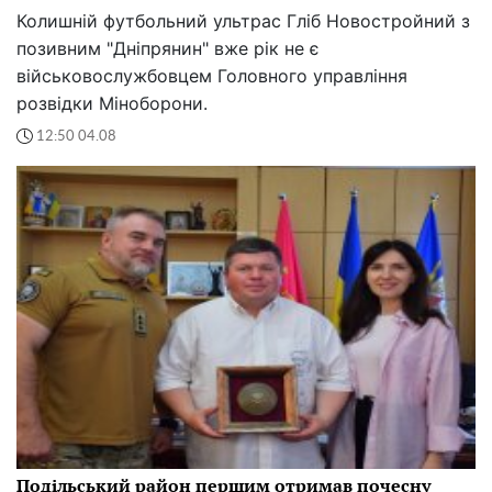
Колишній футбольний ультрас Гліб Новостройний з
позивним "Дніпрянин" вже рік не є
військовослужбовцем Головного управління
розвідки Міноборони.
12:50 04.08
Подільський район першим отримав почесну