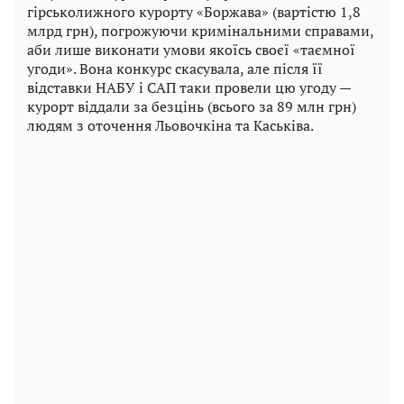
гірськолижного курорту «Боржава» (вартістю 1,8
млрд грн), погрожуючи кримінальними справами,
аби лише виконати умови якоїсь своєї «таємної
угоди». Вона конкурс скасувала, але після її
відставки НАБУ і САП таки провели цю угоду —
курорт віддали за безцінь (всього за 89 млн грн)
людям з оточення Льовочкіна та Каськіва.