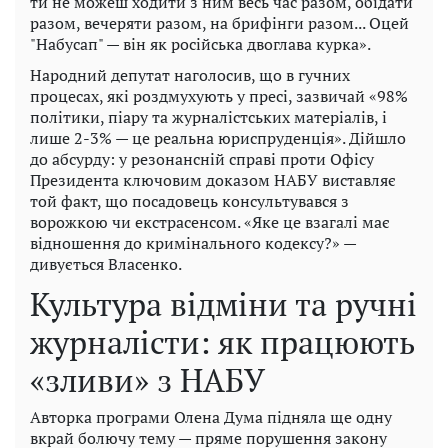
ти не можеш ходити з ним весь час разом, обідати
разом, вечеряти разом, на брифінги разом... Оцей
"Набусап" — він як російська двоглава курка».
Народний депутат наголосив, що в гучних
процесах, які роздмухують у пресі, зазвичай «98%
політики, піару та журналістських матеріалів, і
лише 2-3% — це реальна юриспруденція». Дійшло
до абсурду: у резонансній справі проти Офісу
Президента ключовим доказом НАБУ виставляє
той факт, що посадовець консультувався з
ворожкою чи екстрасенсом. «Яке це взагалі має
відношення до кримінального кодексу?» —
дивується Власенко.
Культура відміни та ручні
журналісти: як працюють
«зливи» з НАБУ
Авторка програми Олена Дума підняла ще одну
вкрай болючу тему — пряме порушення закону