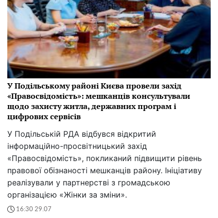
У Подільському районі Києва провели захід
«Правосвідомість»: мешканців консультували
щодо захисту житла, державних програм і
цифрових сервісів
У Подільській РДА відбувся відкритий
інформаційно-просвітницький захід
«Правосвідомість», покликаний підвищити рівень
правової обізнаності мешканців району. Ініціативу
реалізували у партнерстві з громадською
організацією «Жінки за зміни».
16:30 29.07