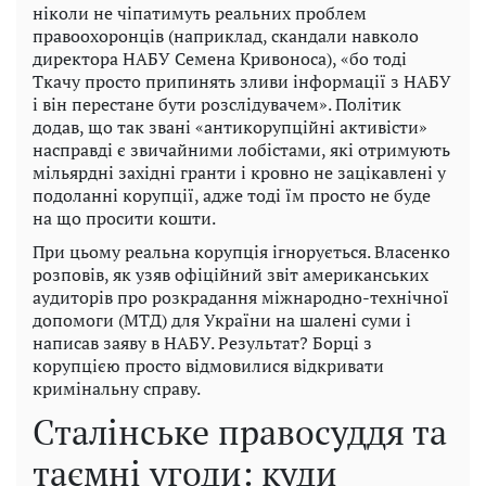
ніколи не чіпатимуть реальних проблем
правоохоронців (наприклад, скандали навколо
директора НАБУ Семена Кривоноса), «бо тоді
Ткачу просто припинять зливи інформації з НАБУ
і він перестане бути розслідувачем». Політик
додав, що так звані «антикорупційні активісти»
насправді є звичайними лобістами, які отримують
мільярдні західні гранти і кровно не зацікавлені у
подоланні корупції, адже тоді їм просто не буде
на що просити кошти.
При цьому реальна корупція ігнорується. Власенко
розповів, як узяв офіційний звіт американських
аудиторів про розкрадання міжнародно-технічної
допомоги (МТД) для України на шалені суми і
написав заяву в НАБУ. Результат? Борці з
корупцією просто відмовилися відкривати
кримінальну справу.
Сталінське правосуддя та
таємні угоди: куди