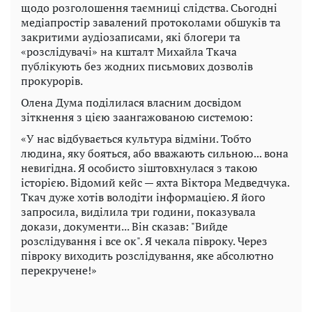
щодо розголошення таємниці слідства. Сьогодні
медіапростір завалений протоколами обшуків та
закритими аудіозаписами, які блогери та
«розслідувачі» на кшталт Михайла Ткача
публікують без жодних письмових дозволів
прокурорів.
Олена Дума поділилася власним досвідом
зіткнення з цією заангажованою системою:
«У нас відбувається культура відміни. Тобто
людина, яку бояться, або вважають сильною... вона
невигідна. Я особисто зіштовхнулася з такою
історією. Відомий кейс — яхта Віктора Медведчука.
Ткач дуже хотів володіти інформацією. Я його
запросила, виділила три години, показувала
докази, документи... Він сказав: "Вийде
розслідування і все ок". Я чекала півроку. Через
півроку виходить розслідування, яке абсолютно
перекручене!»