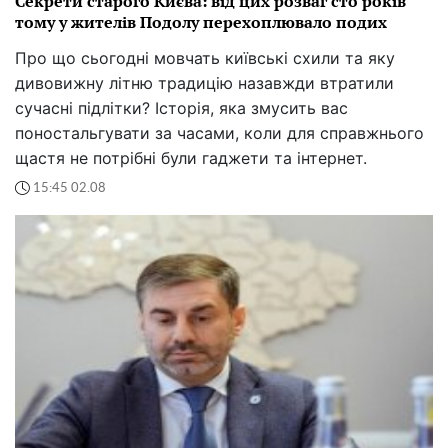
Секрети старого Києва: від цих розваг сто років
тому у жителів Подолу перехоплювало подих
Про що сьогодні мовчать київські схили та яку
дивовижну літню традицію назавжди втратили
сучасні підлітки? Історія, яка змусить вас
поностальгувати за часами, коли для справжнього
щастя не потрібні були гаджети та інтернет.
15:45 02.08