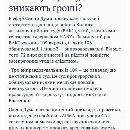
зникають гроші?
В ефірі Олени Думи прозвучали шокуючі
статистичні дані щодо роботи Вищого
антикорупційного суду (ВАКС), який, за словами
гостя, став «дзеркалом НАБУ». За минулий рік
ВАКС ухвалив 109 вироків, із яких 106 —
обвинувальні, і лише 3 — виправдовувальні. Більше
того, 72 вироки винесені на підставі повністю
засекречених угод із слідством.
«Три виправдовувальних із 109 — це означає, що
це сталінський суд. Це суд прокурорський,
обвинувальний, який не шукає доказів
невинуватості. Це чиста сталінська модель
правосуддя 37-го року», — підкреслив Сергій
Власенко.
Олена Дума навела цинічний приклад із практики,
коли під час її роботи в АРМА прокурори САП
телефоном вимагали від неї штучно занизити
ціну на конкурсі з продажу арештованих земель