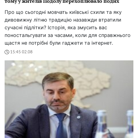
тому у жителів Подолу перехоплювало подих
Про що сьогодні мовчать київські схили та яку
дивовижну літню традицію назавжди втратили
сучасні підлітки? Історія, яка змусить вас
поностальгувати за часами, коли для справжнього
щастя не потрібні були гаджети та інтернет.
15:45 02.08