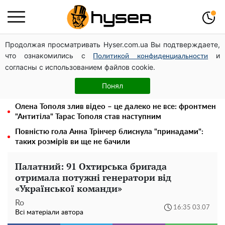
Продолжая просматривать Hyser.com.ua Вы подтверждаете,
Чи може Поштова площа стати головною точкою
что ознакомились с
и
входу до історичного Києва
Политикой конфиденциальности
согласны с использованием файлов cookie.
Дрони із націнкою: Олександр Конотопський вивів
мільйони оборонного бюджету через фіктивну фірму в
Понял
Естонії
Олена Тополя злив відео – це далеко не все: фронтмен
"Антитіла" Тарас Тополя став наступним
Повністю гола Анна Трінчер блиснула "принадами":
таких розмірів ви ще не бачили
Палатний: 91 Охтирська бригада
отримала потужні генератори від
«Української команди»
Ro
16:35 03.07
Всі матеріали автора