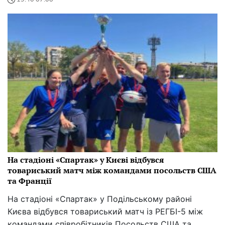
На стадіоні «Спартак» у Києві відбувся
товариський матч між командами посольств США
та Франції
На стадіоні «Спартак» у Подільському районі
Києва відбувся товариський матч із РЕГБІ-5 між
командами співробітників Посольств США та