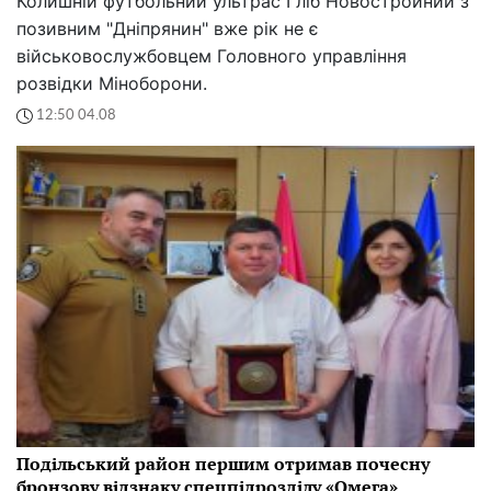
Колишній футбольний ультрас Гліб Новостройний з
позивним "Дніпрянин" вже рік не є
військовослужбовцем Головного управління
розвідки Міноборони.
12:50 04.08
Подільський район першим отримав почесну
бронзову відзнаку спецпідрозділу «Омега»