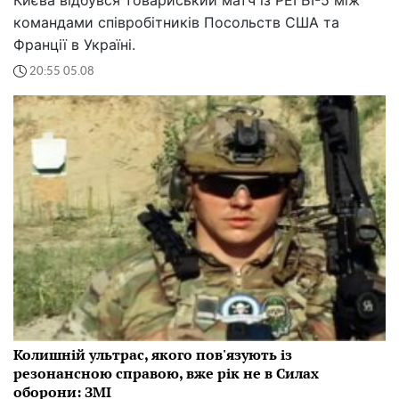
Києва відбувся товариський матч із РЕГБІ-5 між
командами співробітників Посольств США та
Франції в Україні.
20:55 05.08
Колишній ультрас, якого пов'язують із
резонансною справою, вже рік не в Силах
оборони: ЗМІ