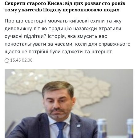
Секрети старого Києва: від цих розваг сто років
тому у жителів Подолу перехоплювало подих
Про що сьогодні мовчать київські схили та яку
дивовижну літню традицію назавжди втратили
сучасні підлітки? Історія, яка змусить вас
поностальгувати за часами, коли для справжнього
щастя не потрібні були гаджети та інтернет.
15:45 02.08