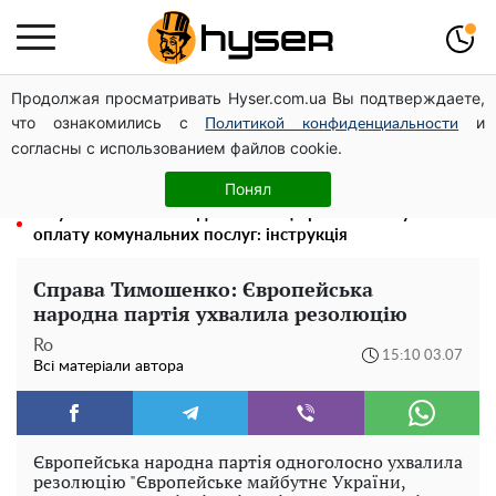
Продолжая просматривать Hyser.com.ua Вы подтверждаете,
Гола Олена Тополя у цікавих позах змусила відвисати
что ознакомились с
и
щелепи: злив відео – було лише початком
Политикой конфиденциальности
согласны с использованием файлов cookie.
Повністю гола Анна Трінчер блиснула "принадами":
таких розмірів ви ще не бачили
Понял
Як учасник бойових дій може оформити пільгу на
оплату комунальних послуг: інструкція
Справа Тимошенко: Європейська
народна партія ухвалила резолюцію
Ro
15:10 03.07
Всі матеріали автора
Європейська народна партія одноголосно ухвалила
резолюцію "Європейське майбутнє України,