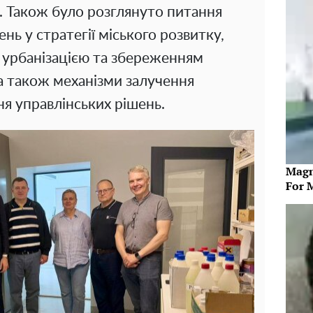
у. Також було розглянуто питання
ень у стратегії міського розвитку,
 урбанізацією та збереженням
а також механізми залучення
ня управлінських рішень.
Magn
For 