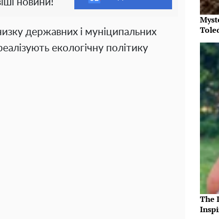
іші новини!
Myst
Tole
низку державних і муніципальних
реалізують екологічну політику
The 
Insp