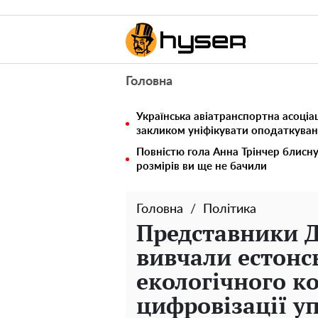
Головна
Українська авіатранспортна асоціац
закликом уніфікувати оподаткуван
Повністю гола Анна Трінчер блисн
розмірів ви ще не бачили
Головна
Політика
Представники Д
вивчали естонс
екологічного к
цифровізації у