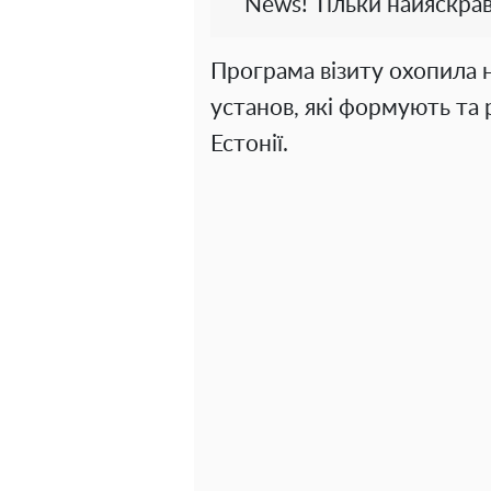
News! Тільки найяскрав
Програма візиту охопила 
установ, які формують та 
Естонії.