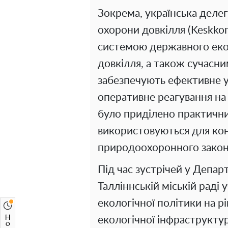
Зокрема, українська делег
охорони довкілля (Keskkon
системою державного еко
довкілля, а також сучас
забезпечують ефективне 
оперативне реагування на
було приділено практични
використовуються для ко
природоохоронного закон
Під час зустрічей у Депар
Талліннській міській раді
екологічної політики на рі
екологічної інфраструкту