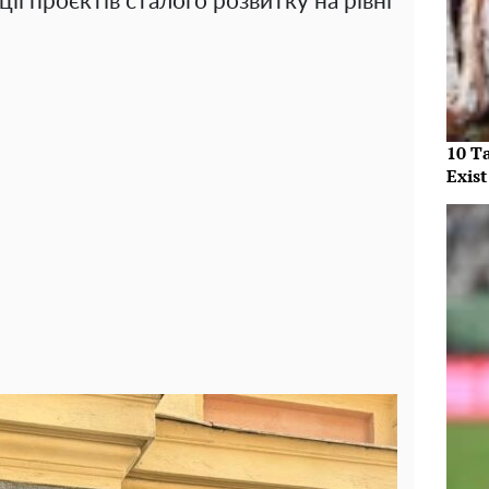
ії проєктів сталого розвитку на рівні
10 T
Exist