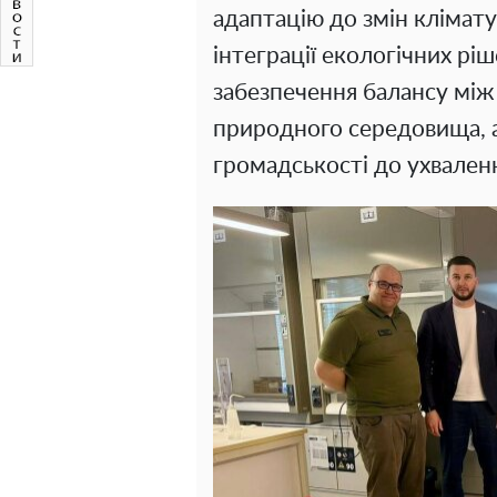
адаптацію до змін клімат
інтеграції екологічних ріш
забезпечення балансу між
природного середовища, 
громадськості до ухвален