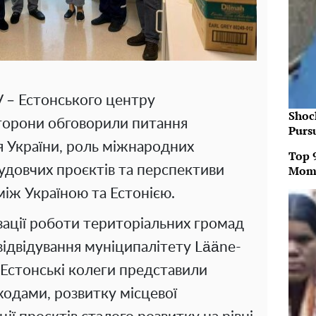
V – Естонського центру
Shoc
торони обговорили питання
Purs
я України, роль міжнародних
Top 
Mom
дбудовчих проєктів та перспективи
між Україною та Естонією.
зації роботи територіальних громад
 відвідування муніципалітету Lääne-
і. Естонські колеги представили
ходами, розвитку місцевої