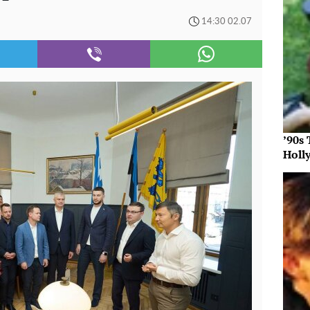
14:30 02.07
’90s
Holl