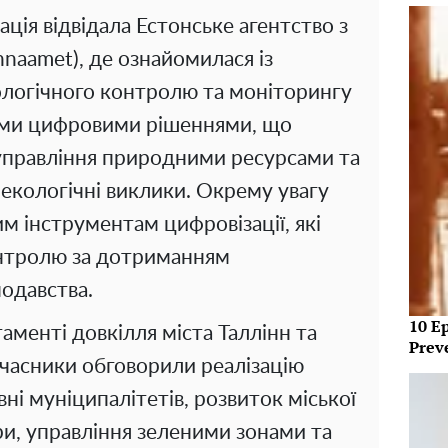
ація відвідала Естонське агентство з
naamet), де ознайомилася із
логічного контролю та моніторингу
ними цифровими рішеннями, що
управління природними ресурсами та
 екологічні виклики. Окрему увагу
м інструментам цифровізації, які
нтролю за дотриманням
одавства.
10 E
таменті довкілля міста Таллінн та
Prev
 учасники обговорили реалізацію
вні муніципалітетів, розвиток міської
ри, управління зеленими зонами та