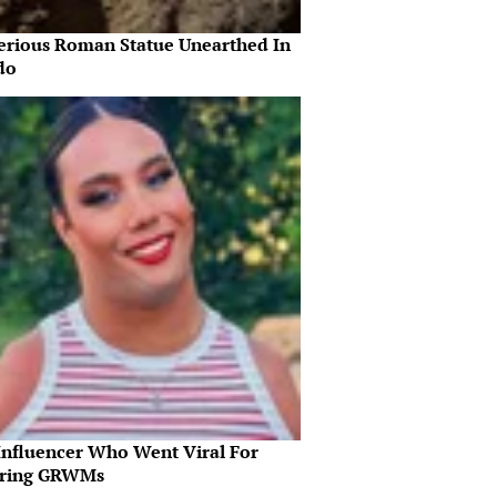
erious Roman Statue Unearthed In
do
Influencer Who Went Viral For
iring GRWMs