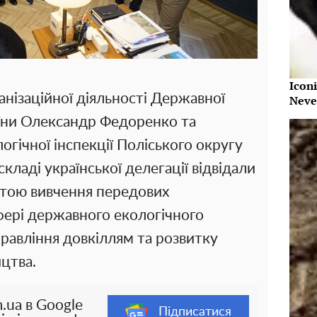
Iconi
анізаційної діяльності Державної
Neve
раїни Олександр Федоренко та
гічної інспекції Поліського округу
кладі української делегації відвідали
етою вивчення передових
фері державного екологічного
правління довкіллям та розвитку
цтва.
.ua в Google
Підписатися