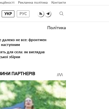
нційності
Рекламна політика
Контакти
УКР
РУС
Політика
е далеко не все: фронтмен
в наступним
ять для села: як виглядав
ської збірки
ВИНИ ПАРТНЕРІВ