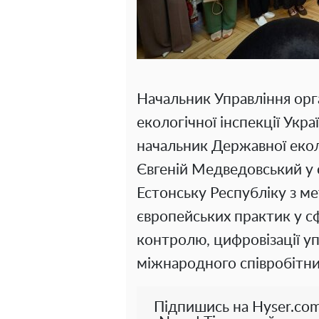
Начальник Управління орг
екологічної інспекції Ук
начальник Державної еколо
Євгеній Медведовський у с
Естонську Республіку з м
європейських практик у с
контролю, цифровізації у
міжнародного співробітни
Підпишись на Hyser.com