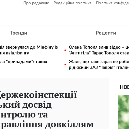
Про редакцію
Редакційна політика
Політика конфіде
Тренди
Рецепти
ія звернулася до Мінфіну із
Олена Тополя злив відео – ц
ня авіалізингу
"Антитіла" Тарас Тополя ста
ула "принадами": таких
Жаль, що таке зараз не робл
рідкісний ЗАЗ "Таврія" італій
НО
ержекоінспекції
ький досвід
онтролю та
правління довкіллям