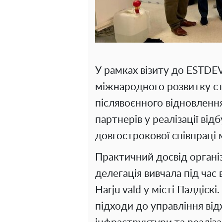
У рамках візиту до ESTDE
міжнародного розвитку с
післявоєнного відновленн
партнерів у реалізації ві
довгострокової співпраці 
Практичний досвід органі
делегація вивчала під час
Harju vald у місті Палдіск
підходи до управління від