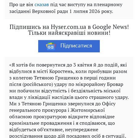
Про це він
під час виступу на пленарному
сказав
засіданні Верховної ради 1 липня 2026 року.
Підпишись на Hyser.com.ua в Google News!
Тільки найяскравіші новини!
Підписатися
«Я хотів би повернутися до 3 квітня й до подій, які
відбулися в місті Коростень, коли прибувши разом
з колегою Тетяною Грищенко в перші години
після (російського) удару по мікрорайону Бровар
ми побачили відсутність і бездіяльність міської
влади у ліквідації наслідків цього страшного удару.
Ми з Тетяною Грищенко звернулися до Офісу
генерального прокурора і Житомирської
обласною прокуратурою відкрите відповідне
кримінальне провадження і я сподіваюся, що
відбудеться об’єктивне, неупереджене
розслідування щодо дій посадових осіб в ситуації,