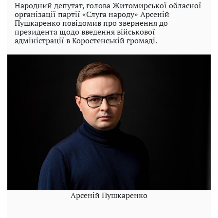
Народний депутат, голова Житомирської обласної
організації партії «Слуга народу» Арсеній
Пушкаренко повідомив про звернення до
президента щодо введення військової
адміністрації в Коростенській громаді.
Арсеній Пушкаренко