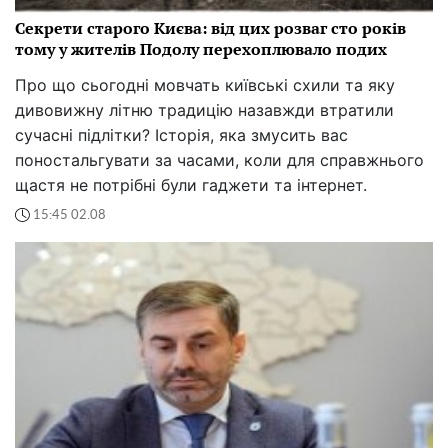
Секрети старого Києва: від цих розваг сто років
тому у жителів Подолу перехоплювало подих
Про що сьогодні мовчать київські схили та яку
дивовижну літню традицію назавжди втратили
сучасні підлітки? Історія, яка змусить вас
поностальгувати за часами, коли для справжнього
щастя не потрібні були гаджети та інтернет.
15:45 02.08