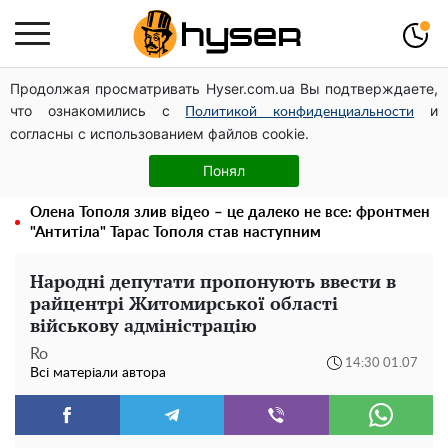
Продолжая просматривать Hyser.com.ua Вы подтверждаете,
Чи може Поштова площа стати головною точкою
что ознакомились с
и
входу до історичного Києва
Политикой конфиденциальности
согласны с использованием файлов cookie.
Дрони із націнкою: Олександр Конотопський вивів
мільйони оборонного бюджету через фіктивну фірму в
Понял
Естонії
Олена Тополя злив відео – це далеко не все: фронтмен
"Антитіла" Тарас Тополя став наступним
Народні депутати пропонують ввести в
райцентрі Житомирської області
військову адміністрацію
Ro
14:30 01.07
Всі матеріали автора