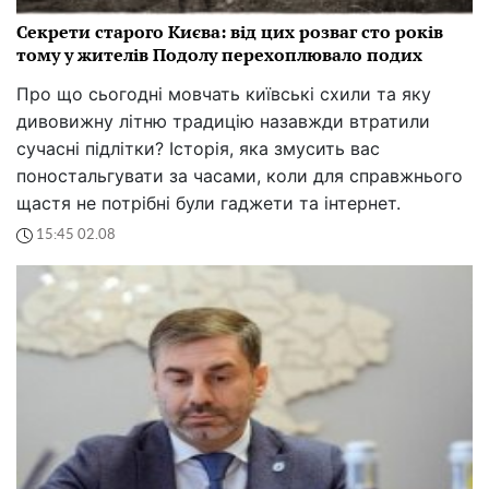
Секрети старого Києва: від цих розваг сто років
тому у жителів Подолу перехоплювало подих
Про що сьогодні мовчать київські схили та яку
дивовижну літню традицію назавжди втратили
сучасні підлітки? Історія, яка змусить вас
поностальгувати за часами, коли для справжнього
щастя не потрібні були гаджети та інтернет.
15:45 02.08