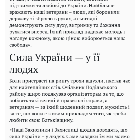
підтримки та любові до України. Найбільше
вражають наші ветерани – люди, які боронили
державу зі зброєю в руках, а сьогодні
демонструють силу духу, витримку та бажання
рухатися вперед. Їхній приклад надихає молодь і
нагадує кожному, якою ціною виборюється наша
свобода».
Сила України — у її
людях
Коли пристрасті на рингу трохи вщухли, настав час
для найтепліших слів. Очільник Подільського
району щиро подякував організаторам за те, що
роблять такі великі й правильні справи, а
ветеранам — за їхній щоденний подвиг, мужність і
за те, що вони є живим прикладом того, як треба
любити свою Батьківщину.
«Наші Захисники і Захисниці щодня доводять, що
сила України – у людях. Саме завдяки їм ми маємо