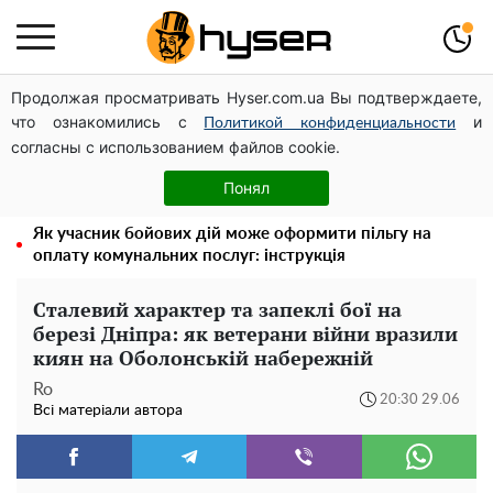
Продолжая просматривать Hyser.com.ua Вы подтверждаете,
Дрони із націнкою: Олександр Конотопський вивів
что ознакомились с
и
мільйони оборонного бюджету через фіктивну фірму в
Политикой конфиденциальности
согласны с использованием файлов cookie.
Естонії
Повністю гола Анна Трінчер блиснула "принадами":
Понял
таких розмірів ви ще не бачили
Як учасник бойових дій може оформити пільгу на
оплату комунальних послуг: інструкція
Сталевий характер та запеклі бої на
березі Дніпра: як ветерани війни вразили
киян на Оболонській набережній
Ro
20:30 29.06
Всі матеріали автора