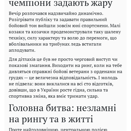
чемпіони задають жару
Вечір розпочався надзвичайно динамічно.
Розігрівати публіку та задавати правильний
бойовий тон вийшли зовсім юні спортсмени. Малі
козаки та козачки продемонстрували таку шалену
техніку, силу характеру та волю до перемоги, що
вболівальники на трибунах ледь встигали
аплодувати.
Для дітлахів це був не просто черговий виступ чи
показові змагання. Виходити на ринг, коли на тебе
дивляться справжні бойові ветерани з орденами на
грудях — це величезна відповідальність. І молодь
не підвела: вони виклалися на всі сто відсотків,
довівши, що в України росте гідна, сильна та
спортивна зміна, яка вміє тримати удар.
Головна битва: незламні
на рингу та в житті
Проте найголовнішою, центральною подією