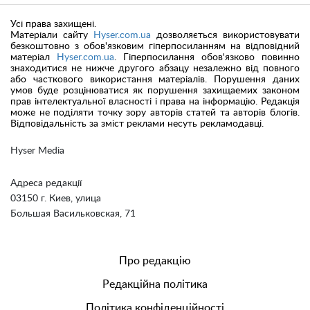
Усі права захищені.
Матеріали сайту
Hyser.com.ua
дозволяється використовувати
безкоштовно з обов'язковим гіперпосиланням на відповідний
матеріал
Hyser.com.ua
. Гіперпосилання обов'язково повинно
знаходитися не нижче другого абзацу незалежно від повного
або часткового використання матеріалів. Порушення даних
умов буде розцінюватися як порушення захищаемих законом
прав інтелектуальної власності і права на інформацію. Редакція
може не поділяти точку зору авторів статей та авторів блогів.
Відповідальність за зміст реклами несуть рекламодавці.
Hyser Media
Адреса редакції
03150 г. Киев, улица
Большая Васильковская, 71
Про редакцію
Редакційна політика
Політика конфіденційності