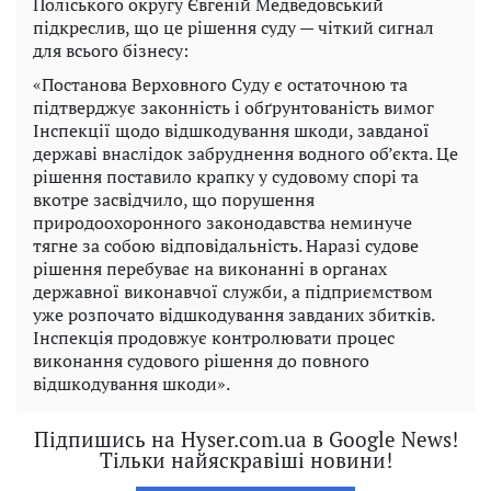
Поліського округу Євгеній Медведовський
підкреслив, що це рішення суду — чіткий сигнал
для всього бізнесу:
«Постанова Верховного Суду є остаточною та
підтверджує законність і обґрунтованість вимог
Інспекції щодо відшкодування шкоди, завданої
державі внаслідок забруднення водного об’єкта. Це
рішення поставило крапку у судовому спорі та
вкотре засвідчило, що порушення
природоохоронного законодавства неминуче
тягне за собою відповідальність. Наразі судове
рішення перебуває на виконанні в органах
державної виконавчої служби, а підприємством
уже розпочато відшкодування завданих збитків.
Інспекція продовжує контролювати процес
виконання судового рішення до повного
відшкодування шкоди».
Підпишись на Hyser.com.ua в Google News!
Тільки найяскравіші новини!