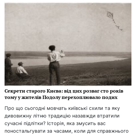
Секрети старого Києва: від цих розваг сто років
тому у жителів Подолу перехоплювало подих
Про що сьогодні мовчать київські схили та яку
дивовижну літню традицію назавжди втратили
сучасні підлітки? Історія, яка змусить вас
поностальгувати за часами, коли для справжнього