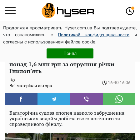
Продолжая просматривать Hyser.com.ua Вы подтверждаете,
Гола Олена Тополя у цікавих позах змусила відвисати
что ознакомились с
и
щелепи: злив відео – було лише початком
Политикой конфиденциальности
согласны с использованием файлов cookie.
Фінальний акорд у судовому
Понял
протистоянні: ТОВ «КЕС» заплатить
понад 1,6 млн грн за отруєння річки
Гнилоп’ять
Ro
16:40 16.06
Всі матеріали автора
Багаторічна судова епопея навколо забруднення
українських водойм добігла свого логічного та
справедливого фіналу.