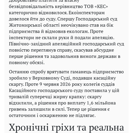
Добровільно платити за власну
безвідповідальність керівництво ТОВ «КЕС»
категорично відмовилося. Екоінспекторам
довелося йти до суду. Спершу Господарський суд
Житомирської області неочікувано став на бік
підприємства й відмовив екологам. Проте
інспектори не склали руки й подали апеляцію.
Північно-західний апеляційний господарський суд
повністю переглянув справу, скасував абсурдне
перше рішення та задовольнив вимоги держави в
повному обсязі.
Останню спробу врятувати гаманець підприємство
зробило у Верховному Суді, подавши касаційну
скаргу. Проте 9 червня 2026 року колегія суддів
Касаційного господарського суду поставила у цій
тривалій суперечці жирну крапку: скаргу
відхилили, а рішення про виплату 1,6 мільйона
гривень залишили в силі. Тепер це рішення є
остаточним і оскарженню не підлягає.
Хронічні гріхи та реальна