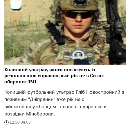
Колишній ультрас, якого пов'язують із
резонансною справою, вже рік не в Силах
оборони: ЗМІ
Колишній футбольний ультрас Гліб Новостройний з
позивним "Дніпрянин" вже рік не є
військовослужбовцем Головного управління
розвідки Міноборони.
12:50 04.08