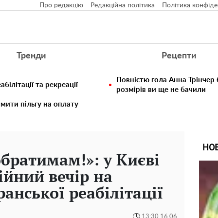
Про редакцію
Редакційна політика
Політика конфіде
Тренди
Рецепти
Повністю гола Анна Трінчер
білітації та рекреації
розмірів ви ще не бачили
мити пільгу на оплату
НО
братимам!»: у Києві
ійний вечір на
анської реабілітації
13:30 16.06