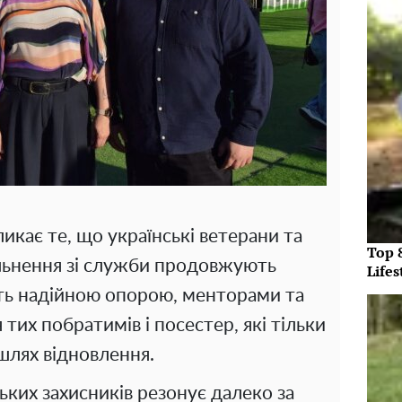
кає те, що українські ветерани та
Top 
вільнення зі служби продовжують
Lifes
ть надійною опорою, менторами та
их побратимів і посестер, які тільки
шлях відновлення.
ьких захисників резонує далеко за