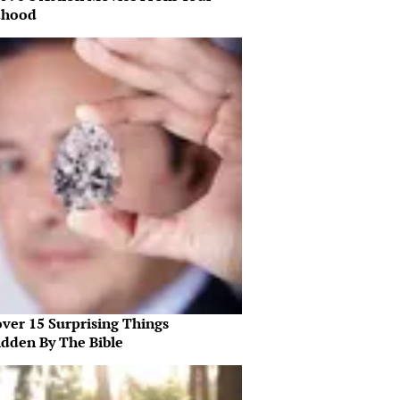
dhood
over 15 Surprising Things
idden By The Bible