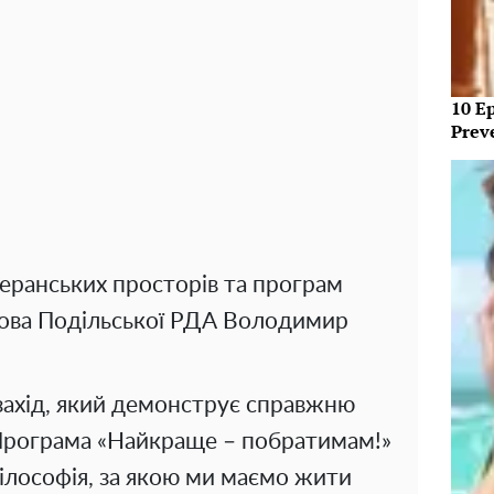
10 E
Prev
еранських просторів та програм
лова Подільської РДА Володимир
захід, який демонструє справжню
. Програма «Найкраще – побратимам!»
філософія, за якою ми маємо жити