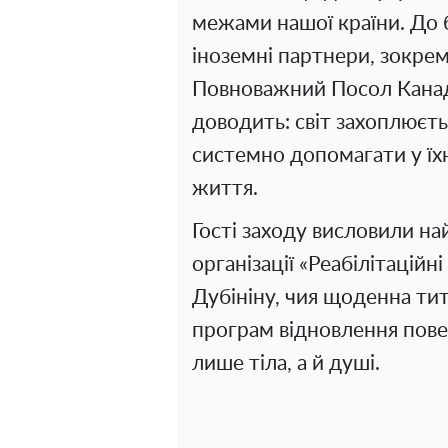
межами нашої країни. До 
іноземні партнери, зокре
Повноважний Посол Канади
доводить: світ захоплюєтьс
системно допомагати у їх
життя.
Гості заходу висловили на
організації «Реабілітаційні
Дубініну, чия щоденна тит
програм відновлення пове
лише тіла, а й душі.