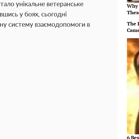
стало унікальне ветеранське
Why 
Thes
вшись у боях, сьогодні
The 
ну систему взаємодопомоги в
Came
6 Be