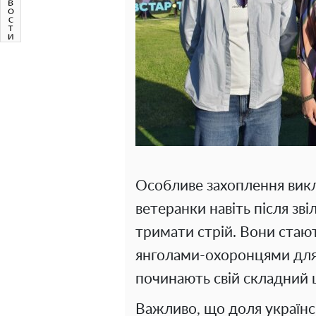
Особливе захоплення викли
ветеранки навіть після з
тримати стрій. Вони стаю
янголами-охоронцями для т
починають свій складний 
Важливо, що доля українс