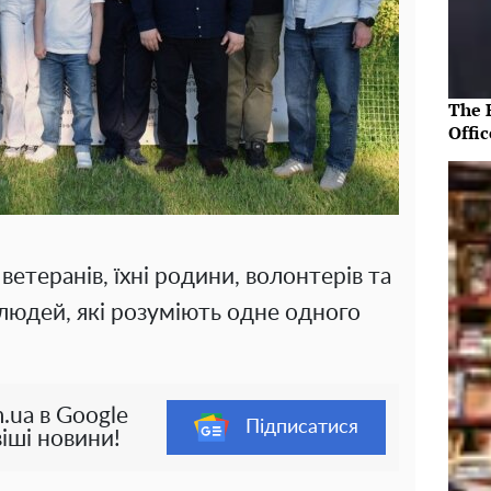
The R
Offic
 ветеранів, їхні родини, волонтерів та
людей, які розуміють одне одного
.ua в Google
Підписатися
іші новини!