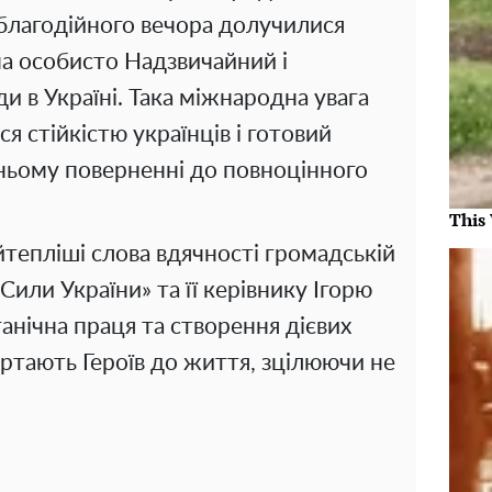
благодійного вечора долучилися
ма особисто Надзвичайний і
 в Україні. Така міжнародна увага
я стійкістю українців і готовий
ньому поверненні до повноцінного
This
йтепліші слова вдячності громадській
 Сили України» та її керівнику Ігорю
анічна праця та створення дієвих
ртають Героїв до життя, зцілюючи не