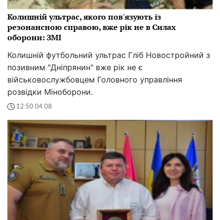
Колишній ультрас, якого пов'язують із
резонансною справою, вже рік не в Силах
оборони: ЗМІ
Колишній футбольний ультрас Гліб Новостройний з
позивним "Дніпрянин" вже рік не є
військовослужбовцем Головного управління
розвідки Міноборони.
12:50 04.08