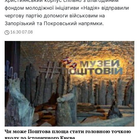
фондом молодіжної ініціативи «Надія» відправили
чергову партію допомоги військовим на
Запорізький та Покровський напрямки.
16:30 07.08
Чи може Поштова площа стати головною точкою
входу до історичного Києва