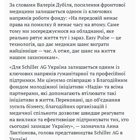
За словами Валерія Дубіля, посилення фронтової
медицини залишається одним із ключових
напрямів роботи фонду: «На передовій немає
права на помилку й немає часу на втому. Саме
тому ми зосереджуємося на обладнанні, яке
реально рятує життя тут і зараз. Easy Pulse — це
технологія, що дає медикам шанс виграти
найцінніше — час. А отже, дає шанс на життя
нашим захисникам».
«Для Schiller AG Україна залишається одним із
ключових напрямів гуманітарної та професійної
підтримки. Ми цінуємо співпрацю з Благодійним
фондом молодіжної ініціативи «Надія» та всіма
партнерами, які допомагають втілювати такі
ініціативи в життя. Переконані, що об’єднання
зусиль бізнесу, благодійних організацій і
медичної спільноти дозволяє швидше реагувати
на виклики та ефективніше підтримувати тих, хто
сьогодні захищає Україну», — зазначила Анна
Лактіонова, голова представництва Schiller AG в
Україні.