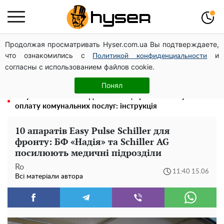
Продолжая просматривать Hyser.com.ua Вы подтверждаете,
Посол ОБСЄ вдруге відвідав місце російського удару
что ознакомились с
и
по житловому будинку на Подолі
Политикой конфиденциальности
согласны с использованием файлов cookie.
Олена Тополя злив відео – це далеко не все: фронтмен
"Антитіла" Тарас Тополя став наступним
Понял
Як учасник бойових дій може оформити пільгу на
оплату комунальних послуг: інструкція
10 апаратів Easy Pulse Schiller для
фронту: БФ «Надія» та Schiller AG
посилюють медичні підрозділи
Ro
11:40 15.06
Всі матеріали автора