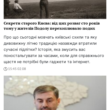
Секрети старого Києва: від цих розваг сто років
тому у жителів Подолу перехоплювало подих
Про що сьогодні мовчать київські схили та яку
дивовижну літню традицію назавжди втратили
сучасні підлітки? Історія, яка змусить вас
поностальгувати за часами, коли для справжнього
щастя не потрібні були гаджети та інтернет.
15:45 02.08