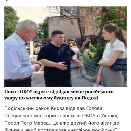
Посол ОБСЄ вдруге відвідав місце російського
удару по житловому будинку на Подолі
Подільський район Києва відвідав Голова
Спеціальної моніторингової місії ОБСЄ в Україні,
Посол Петр Мареш. Це вже другий його візит до
будинку, який постраждав унаслідок російської