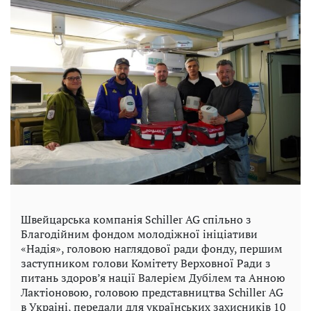
Швейцарська компанія Schiller AG спільно з
Благодійним фондом молодіжної ініціативи
«Надія», головою наглядової ради фонду, першим
заступником голови Комітету Верховної Ради з
питань здоров’я нації Валерієм Дубілем та Анною
Лактіоновою, головою представництва Schiller AG
в Украіні, передали для українських захисників 10