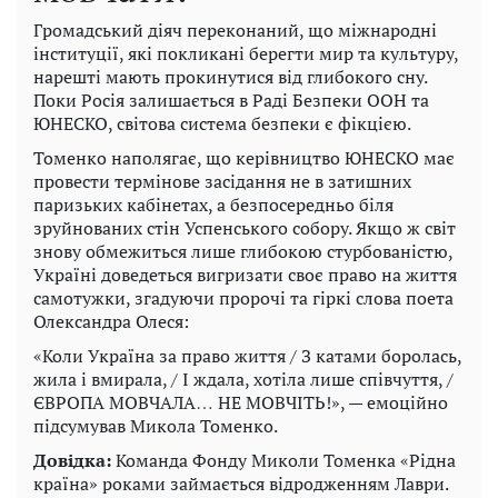
Громадський діяч переконаний, що міжнародні
інституції, які покликані берегти мир та культуру,
нарешті мають прокинутися від глибокого сну.
Поки Росія залишається в Раді Безпеки ООН та
ЮНЕСКО, світова система безпеки є фікцією.
Томенко наполягає, що керівництво ЮНЕСКО має
провести термінове засідання не в затишних
паризьких кабінетах, а безпосередньо біля
зруйнованих стін Успенського собору. Якщо ж світ
знову обмежиться лише глибокою стурбованістю,
Україні доведеться вигризати своє право на життя
самотужки, згадуючи пророчі та гіркі слова поета
Олександра Олеся:
«Коли Україна за право життя / З катами боролась,
жила і вмирала, / І ждала, хотіла лише співчуття, /
ЄВРОПА МОВЧАЛА… НЕ МОВЧІТЬ!», — емоційно
підсумував Микола Томенко.
Довідка:
Команда Фонду Миколи Томенка «Рідна
країна» роками займається відродженням Лаври.