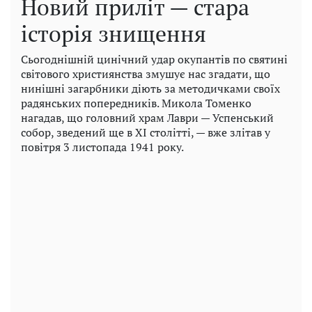
Новий приліт — стара
історія знищення
Сьогоднішній цинічний удар окупантів по святині
світового християнства змушує нас згадати, що
нинішні загарбники діють за методичками своїх
радянських попередників. Микола Томенко
нагадав, що головний храм Лаври — Успенський
собор, зведений ще в XI столітті, — вже злітав у
повітря 3 листопада 1941 року.