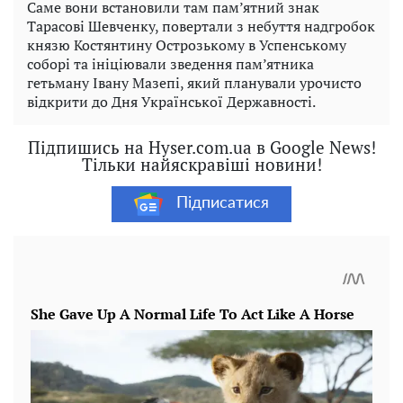
Саме вони встановили там пам’ятний знак
Тарасові Шевченку, повертали з небуття надгробок
князю Костянтину Острозькому в Успенському
соборі та ініціювали зведення пам’ятника
гетьману Івану Мазепі, який планували урочисто
відкрити до Дня Української Державності.
Підпишись на Hyser.com.ua в Google News!
Тільки найяскравіші новини!
Підписатися