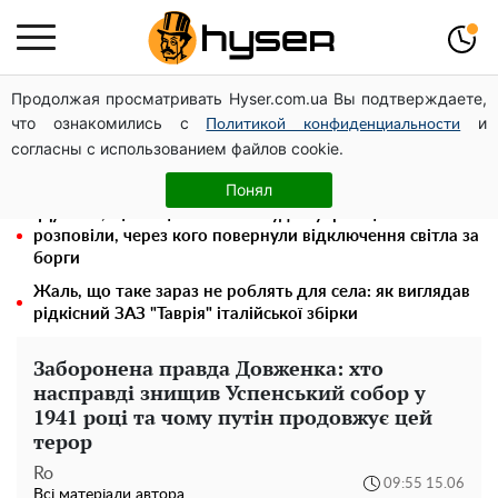
Продолжая просматривать Hyser.com.ua Вы подтверждаете,
Місяць без світла, лютий холод та комунальні платежі
что ознакомились с
и
на тисячі гривень: народ "ламають" у відключення
Политикой конфиденциальности
согласны с использованием файлов cookie.
Олена Тополя злив відео – це далеко не все: фронтмен
"Антитіла" Тарас Тополя став наступним
Понял
"Думали, що за це нічого не буде": українцям
розповіли, через кого повернули відключення світла за
борги
Жаль, що таке зараз не роблять для села: як виглядав
рідкісний ЗАЗ "Таврія" італійської збірки
Заборонена правда Довженка: хто
насправді знищив Успенський собор у
1941 році та чому путін продовжує цей
терор
Ro
09:55 15.06
Всі матеріали автора