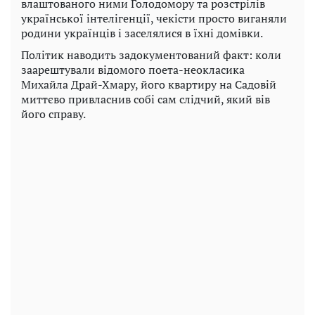
влаштованого ними Голодомору та розстрілів
української інтелігенції, чекісти просто виганяли
родини українців і заселялися в їхні домівки.
Політик наводить задокументований факт: коли
заарештували відомого поета-неокласика
Михайла Драй-Хмару, його квартиру на Садовій
миттєво привласнив собі сам слідчий, який вів
його справу.