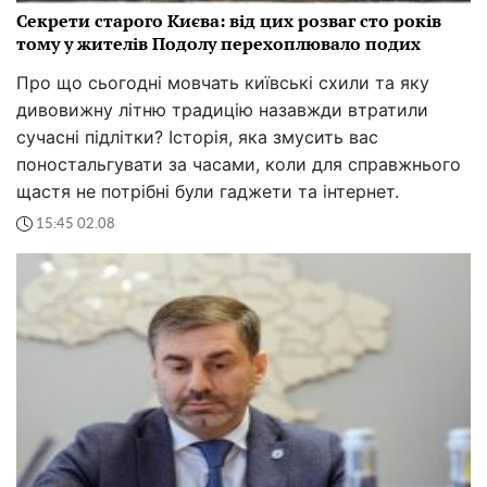
Секрети старого Києва: від цих розваг сто років
тому у жителів Подолу перехоплювало подих
Про що сьогодні мовчать київські схили та яку
дивовижну літню традицію назавжди втратили
сучасні підлітки? Історія, яка змусить вас
поностальгувати за часами, коли для справжнього
щастя не потрібні були гаджети та інтернет.
15:45 02.08