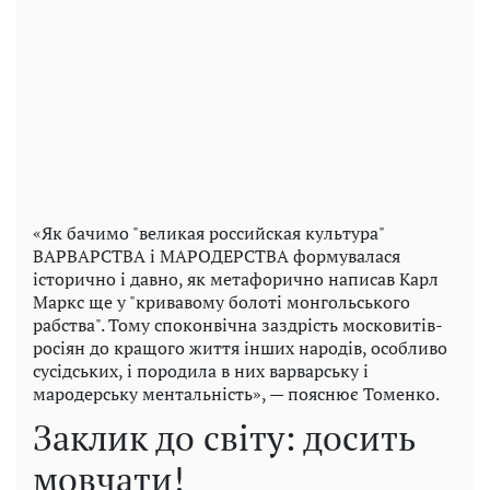
«Як бачимо "великая российская культура"
ВАРВАРСТВА і МАРОДЕРСТВА формувалася
історично і давно, як метафорично написав Карл
Маркс ще у "кривавому болоті монгольського
рабства". Тому споконвічна заздрість московитів-
росіян до кращого життя інших народів, особливо
сусідських, і породила в них варварську і
мародерську ментальність», — пояснює Томенко.
Заклик до світу: досить
мовчати!