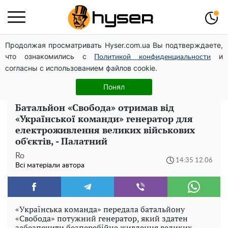
Продолжая просматривать Hyser.com.ua Вы подтверждаете,
Повністю гола Анна Трінчер блиснула "принадами":
что ознакомились с
и
таких розмірів ви ще не бачили
Политикой конфиденциальности
согласны с использованием файлов cookie.
Жаль, що таке зараз не роблять для села: як виглядав
рідкісний ЗАЗ "Таврія" італійської збірки
Понял
Батальйон «Свобода» отримав від
«Української команди» генератор для
електроживлення великих військових
об'єктів, - Палатний
Ro
14:35 12.06
Всі матеріали автора
«Українська команда» передала батальйону
«Свобода» потужний генератор, який здатен
забезпечити безперебійне живлення великих