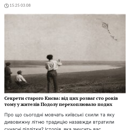
15:25 03.08
Секрети старого Києва: від цих розваг сто років
тому у жителів Подолу перехоплювало подих
Про що сьогодні мовчать київські схили та яку
дивовижну літню традицію назавжди втратили
сучасні підлітки? Історія, яка змусить вас