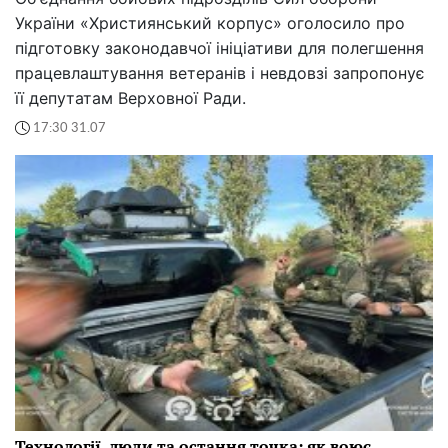
України «Християнський корпус» оголосило про
підготовку законодавчої ініціативи для полегшення
працевлаштування ветеранів і невдовзі запропонує
її депутатам Верховної Ради.
17:30 31.07
Технології, люди та остання точка: як воює