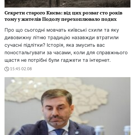
Секрети старого Києва: від цих розваг сто років
тому у жителів Подолу перехоплювало подих
Про що сьогодні мовчать київські схили та яку
дивовижну літню традицію назавжди втратили
сучасні підлітки? Історія, яка змусить вас
поностальгувати за часами, коли для справжнього
щастя не потрібні були гаджети та інтернет.
15:45 02.08