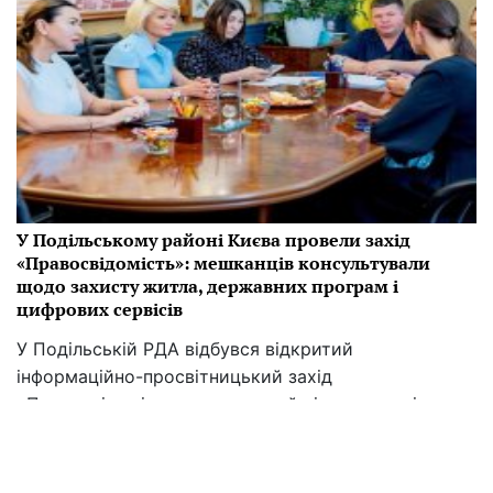
У Подільському районі Києва провели захід
«Правосвідомість»: мешканців консультували
щодо захисту житла, державних програм і
цифрових сервісів
У Подільській РДА відбувся відкритий
інформаційно-просвітницький захід
«Правосвідомість», покликаний підвищити рівень
правової обізнаності мешканців району. Ініціативу
реалізували у партнерстві з громадською
організацією «Жінки за зміни».