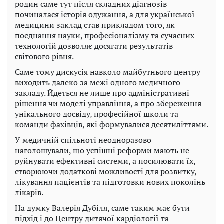
родин саме тут після складних діагнозів
починалася історія одужання, а для української
медицини заклад став прикладом того, як
поєднання науки, професіоналізму та сучасних
технологій дозволяє досягати результатів
світового рівня.
Саме тому дискусія навколо майбутнього центру
виходить далеко за межі одного медичного
закладу. Йдеться не лише про адміністративні
рішення чи моделі управління, а про збереження
унікального досвіду, професійної школи та
команди фахівців, які формувалися десятиліттями.
У медичній спільноті неодноразово
наголошували, що успішні реформи мають не
руйнувати ефективні системи, а посилювати їх,
створюючи додаткові можливості для розвитку,
лікування пацієнтів та підготовки нових поколінь
лікарів.
На думку Валерія Дубіля, саме таким має бути
підхід і до Центру дитячої кардіології та