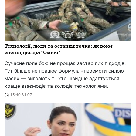
Технології, люди та остання точка: як воює
спецпідрозділ "Омега"
Сучасне поле бою не прощає застарілих підходів.
Тут більше не працює формула «перемоги силою
маси» — виграють ті, хто швидше адаптується,
краще взаємодіє та володіє технологіями.
15:40 31.07