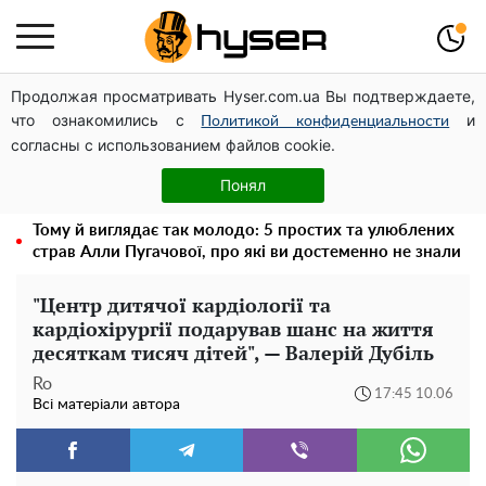
Продолжая просматривать Hyser.com.ua Вы подтверждаете,
Дрони із націнкою: Олександр Конотопський вивів
что ознакомились с
и
мільйони оборонного бюджету через фіктивну фірму в
Политикой конфиденциальности
согласны с использованием файлов cookie.
Естонії
Олена Тополя злив відео – це далеко не все: фронтмен
Понял
"Антитіла" Тарас Тополя став наступним
Тому й виглядає так молодо: 5 простих та улюблених
страв Алли Пугачової, про які ви достеменно не знали
"Центр дитячої кардіології та
кардіохірургії подарував шанс на життя
десяткам тисяч дітей", — Валерій Дубіль
Ro
17:45 10.06
Всі матеріали автора