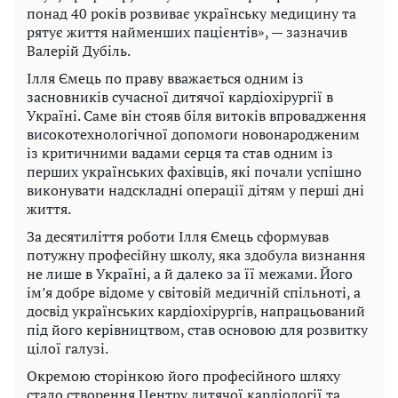
понад 40 років розвиває українську медицину та
рятує життя найменших пацієнтів», — зазначив
Валерій Дубіль.
Ілля Ємець по праву вважається одним із
засновників сучасної дитячої кардіохірургії в
Україні. Саме він стояв біля витоків впровадження
високотехнологічної допомоги новонародженим
із критичними вадами серця та став одним із
перших українських фахівців, які почали успішно
виконувати надскладні операції дітям у перші дні
життя.
За десятиліття роботи Ілля Ємець сформував
потужну професійну школу, яка здобула визнання
не лише в Україні, а й далеко за її межами. Його
ім’я добре відоме у світовій медичній спільноті, а
досвід українських кардіохірургів, напрацьований
під його керівництвом, став основою для розвитку
цілої галузі.
Окремою сторінкою його професійного шляху
стало створення Центру дитячої кардіології та