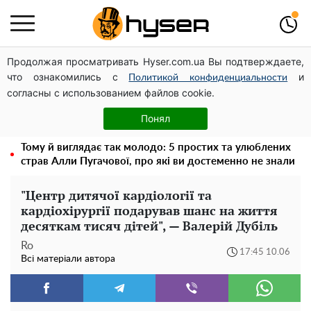
Продолжая просматривать Hyser.com.ua Вы подтверждаете,
Дрони із націнкою: Олександр Конотопський вивів
что ознакомились с
и
мільйони оборонного бюджету через фіктивну фірму в
Политикой конфиденциальности
согласны с использованием файлов cookie.
Естонії
Новий притулок для осколків ОПЗЖ: як "Партія миру"
Понял
Новинського знову з'явилася в інформаційному полі
Тому й виглядає так молодо: 5 простих та улюблених
страв Алли Пугачової, про які ви достеменно не знали
"Центр дитячої кардіології та
кардіохірургії подарував шанс на життя
десяткам тисяч дітей", — Валерій Дубіль
Ro
17:45 10.06
Всі матеріали автора