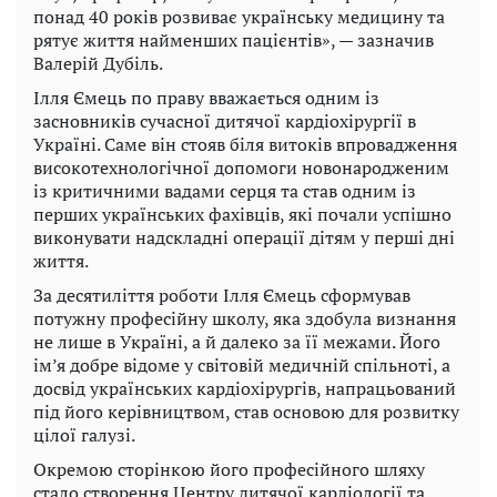
понад 40 років розвиває українську медицину та
рятує життя найменших пацієнтів», — зазначив
Валерій Дубіль.
Ілля Ємець по праву вважається одним із
засновників сучасної дитячої кардіохірургії в
Україні. Саме він стояв біля витоків впровадження
високотехнологічної допомоги новонародженим
із критичними вадами серця та став одним із
перших українських фахівців, які почали успішно
виконувати надскладні операції дітям у перші дні
життя.
За десятиліття роботи Ілля Ємець сформував
потужну професійну школу, яка здобула визнання
не лише в Україні, а й далеко за її межами. Його
ім’я добре відоме у світовій медичній спільноті, а
досвід українських кардіохірургів, напрацьований
під його керівництвом, став основою для розвитку
цілої галузі.
Окремою сторінкою його професійного шляху
стало створення Центру дитячої кардіології та