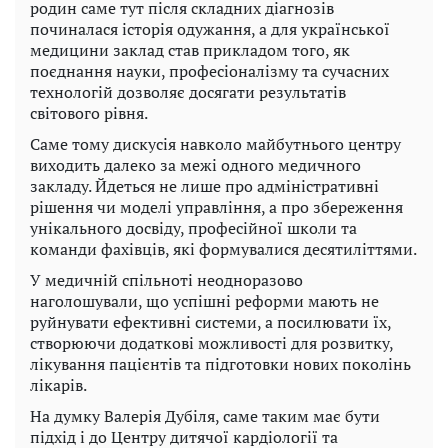
родин саме тут після складних діагнозів
починалася історія одужання, а для української
медицини заклад став прикладом того, як
поєднання науки, професіоналізму та сучасних
технологій дозволяє досягати результатів
світового рівня.
Саме тому дискусія навколо майбутнього центру
виходить далеко за межі одного медичного
закладу. Йдеться не лише про адміністративні
рішення чи моделі управління, а про збереження
унікального досвіду, професійної школи та
команди фахівців, які формувалися десятиліттями.
У медичній спільноті неодноразово
наголошували, що успішні реформи мають не
руйнувати ефективні системи, а посилювати їх,
створюючи додаткові можливості для розвитку,
лікування пацієнтів та підготовки нових поколінь
лікарів.
На думку Валерія Дубіля, саме таким має бути
підхід і до Центру дитячої кардіології та