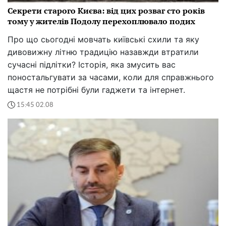
Секрети старого Києва: від цих розваг сто років
тому у жителів Подолу перехоплювало подих
Про що сьогодні мовчать київські схили та яку
дивовижну літню традицію назавжди втратили
сучасні підлітки? Історія, яка змусить вас
поностальгувати за часами, коли для справжнього
щастя не потрібні були гаджети та інтернет.
15:45 02.08