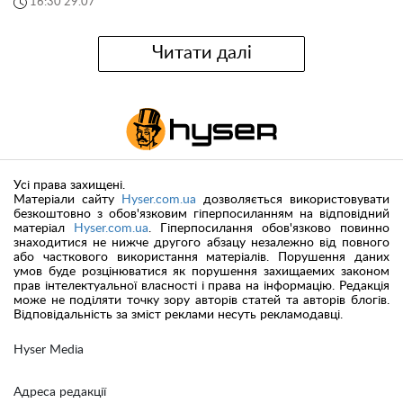
16:30 29.07
Читати далі
Усі права захищені.
Матеріали сайту
Hyser.com.ua
дозволяється використовувати
безкоштовно з обов'язковим гіперпосиланням на відповідний
матеріал
Hyser.com.ua
. Гіперпосилання обов'язково повинно
знаходитися не нижче другого абзацу незалежно від повного
або часткового використання матеріалів. Порушення даних
умов буде розцінюватися як порушення захищаемих законом
прав інтелектуальної власності і права на інформацію. Редакція
може не поділяти точку зору авторів статей та авторів блогів.
Відповідальність за зміст реклами несуть рекламодавці.
Hyser Media
Адреса редакції