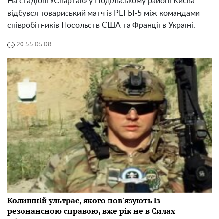
На стадіоні «Спартак» у Подільському районі Києва
відбувся товариський матч із РЕГБІ-5 між командами
співробітників Посольств США та Франції в Україні.
20:55 05.08
Колишній ультрас, якого пов'язують із
резонансною справою, вже рік не в Силах