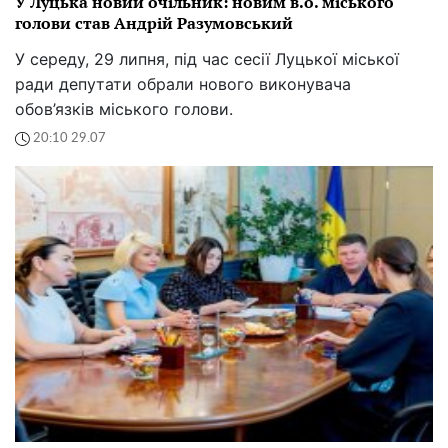
У Луцька новий очільник: новим в.о. міського
голови став Андрій Разумовський
У середу, 29 липня, під час сесії Луцької міської
ради депутати обрали нового виконувача
обов’язків міського голови.
20:10 29.07