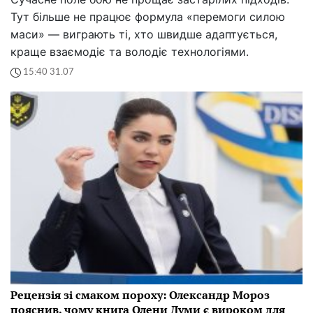
Тут більше не працює формула «перемоги силою
маси» — виграють ті, хто швидше адаптується,
краще взаємодіє та володіє технологіями.
15:40 31.07
Рецензія зі смаком пороху: Олександр Мороз
пояснив, чому книга Олени Думи є вироком для