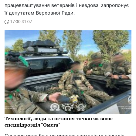
працевлаштування ветеранів і невдовзі запропонує
її депутатам Верховної Ради.
17:30 31.07
Технології, люди та остання точка: як воює
спецпідрозділ "Омега"
Сучасне поле бою не прощає застарілих підходів.