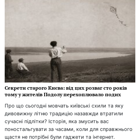
Секрети старого Києва: від цих розваг сто років
тому у жителів Подолу перехоплювало подих
Про що сьогодні мовчать київські схили та яку
дивовижну літню традицію назавжди втратили
сучасні підлітки? Історія, яка змусить вас
поностальгувати за часами, коли для справжнього
щастя не потрібні були гаджети та інтернет.