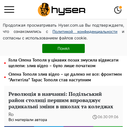
Продолжая просматривать Hyser.com.ua Вы подтверждаете,
Українська авіатранспортна асоціація звернулася до
что ознакомились с
и
Мінфіну із закликом уніфікувати оподаткування
Политикой конфиденциальности
согласны с использованием файлов cookie.
авіалізингу
Місяць без світла, лютий холод та комунальні платежі
Понял
на тисячі гривень: народ "ламають" у відключення
Гола Олена Тополя у цікавих позах змусила відвисати
щелепи: злив відео – було лише початком
Олена Тополя злив відео – це далеко не все: фронтмен
"Антитіла" Тарас Тополя став наступним
Революція в навчанні: Подільський
район столиці першим впроваджує
радикальні зміни в школах та коледжах
Ro
06:30 09.06
Всі матеріали автора